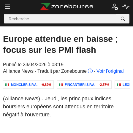
Europe attendue en baisse ;
focus sur les PMI flash
Publié le 23/04/2026 à 08:19
Alliance News - Traduit par Zonebourse
-
Voir l'original
MONCLER S.P.A.
-0,82%
FINCANTIERI S.P.A.
-2,57%
LEONA
(Alliance News) - Jeudi, les principaux indices
boursiers européens sont attendus en territoire
négatif à l'ouverture.