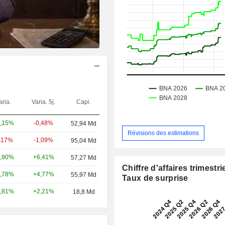
aria.
Varia. 5j.
Capi.
-0,48%
,15%
52,94 Md
Révisions des estimations
-1,09%
,17%
95,04 Md
+6,41%
,90%
57,27 Md
Chiffre d'affaires trimestrie
+4,77%
,78%
55,97 Md
Taux de surprise
+2,21%
,81%
18,8 Md