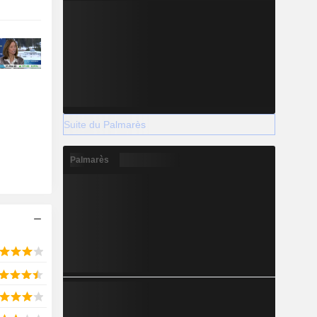
Suite du Palmarès
Palmarès