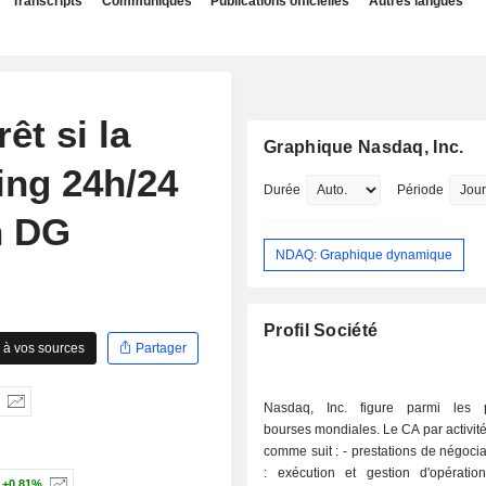
Transcripts
Communiqués
Publications officielles
Autres langues
êt si la
Graphique Nasdaq, Inc.
ing 24h/24
Durée
Période
n DG
NDAQ: Graphique dynamique
Profil Société
 à vos sources
Partager
Nasdaq, Inc. figure parmi les p
bourses mondiales. Le CA par activité 
comme suit : - prestations de négociation (51%)
: exécution et gestion d'opératio
+0,81%