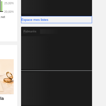
Espace mes listes
Palmarès
la