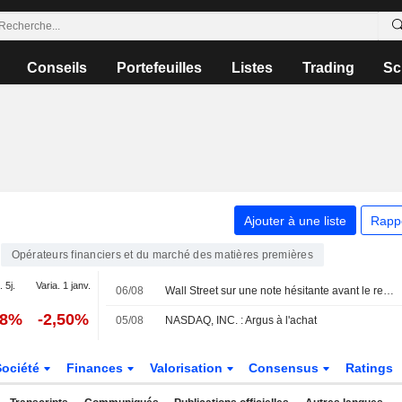
Conseils
Portefeuilles
Listes
Trading
Sc
Ajouter à une liste
Rapp
Opérateurs financiers et du marché des matières premières
. 5j.
Varia. 1 janv.
06/08
Wall Street sur une note hésitante avant le rendez-vous clé de l'emploi
48%
-2,50%
05/08
NASDAQ, INC. : Argus à l'achat
Société
Finances
Valorisation
Consensus
Ratings