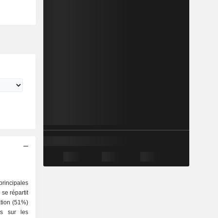
rincipales
se répartit
ns sur les