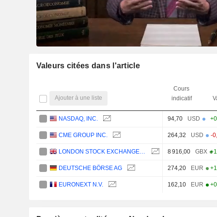
Valeurs citées dans l'article
Cours
Ajouter à une liste
indicatif
V
NASDAQ, INC.
94,70
USD
+0
CME GROUP INC.
264,32
USD
-0
LONDON STOCK EXCHANGE GROUP PLC
8 916,00
GBX
+1
DEUTSCHE BÖRSE AG
274,20
EUR
+1
EURONEXT N.V.
162,10
EUR
+0