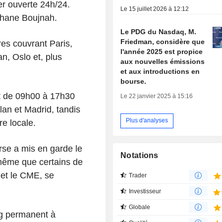
ter ouverte 24h/24.
Le 15 juillet 2026 à 12:12
phane Boujnah.
Le PDG du Nasdaq, M.
Friedman, considère que
es couvrant Paris,
l'année 2025 est propice
n, Oslo et, plus
aux nouvelles émissions
et aux introductions en
bourse.
t de 09h00 à 17h30
Le 22 janvier 2025 à 15:16
lan et Madrid, tandis
Plus d'analyses
e locale.
se a mis en garde le
Notations
 même que certains de
et le CME, se
Trader
Investisseur
Globale
ng permanent à