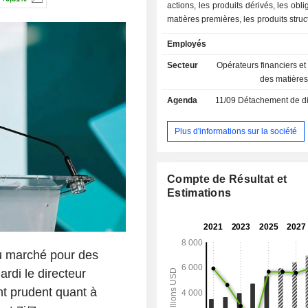
actions, les produits dérivés, les obli
matières premières, les produits struc
fonds indexés ; - vente de données et d'indices
Employés
de marché (25,9%) ; - vente de logiciels de
marché (22,4%). En outre, le grou
Secteur
Opérateurs financiers e
des solutions de courtage, de conse
des matière
compensation et de règlement de 
Agenda
11/09
Détachement de dividende
surveillance et de diffusion d'inform
autres (0,7%).
Plus d'informations sur la société
Compte de Résultat et
Estimations
du marché pour des
rdi le directeur
ant prudent quant à