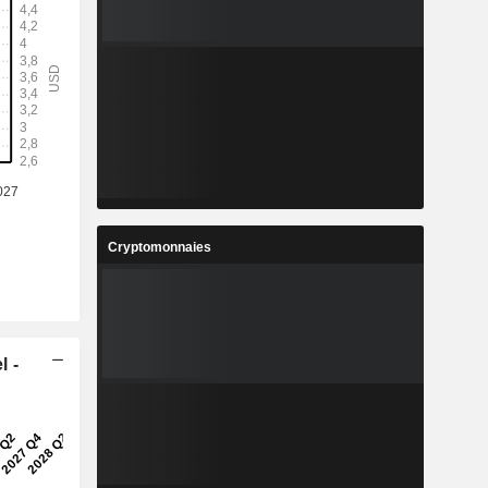
Cryptomonnaies
l -