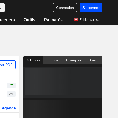
Connexion
S'abonner
reeners
Outils
Palmarès
Édition suisse
Indices
Europe
Amériques
Asie
ort PDF
ZM
Agenda
Secteur
Dérivés
Fonds et ETFs