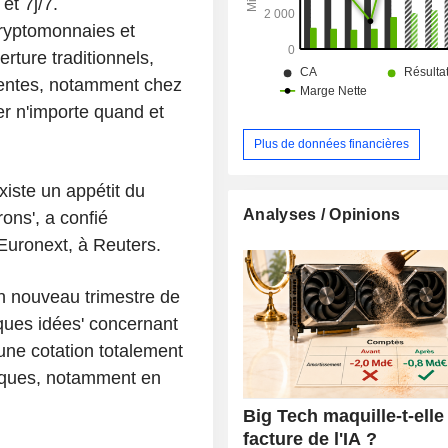
et 7j/7.
cryptomonnaies et
rture traditionnels,
ttentes, notamment chez
ter n'importe quand et
Plus de données financières
existe un appétit du
Analyses / Opinions
ons', a confié
Euronext, à Reuters.
un nouveau trimestre de
lques idées' concernant
'une cotation totalement
tiques, notamment en
Big Tech maquille-t-elle 
facture de l'IA ?