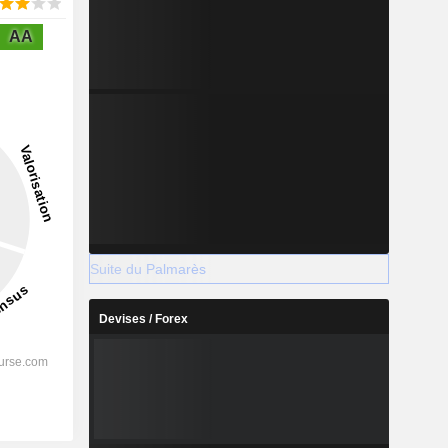
AA
Suite du Palmarès
Devises / Forex