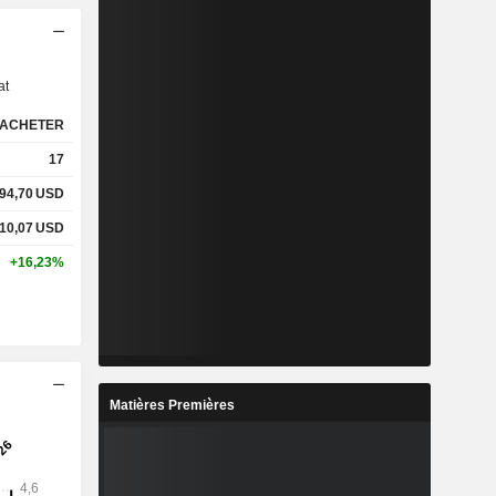
s
at
ACHETER
17
94,70
USD
10,07
USD
+16,23%
Matières Premières