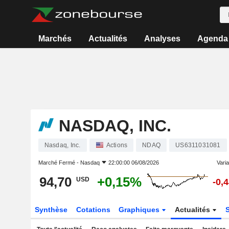
Marchés
Actualités
Analyses
Agenda
NASDAQ, INC.
Nasdaq, Inc.
Actions
NDAQ
US6311031081
Marché Fermé -
Nasdaq
22:00:00 06/08/2026
Varia
94,70
+0,15%
USD
-0,
Synthèse
Cotations
Graphiques
Actualités