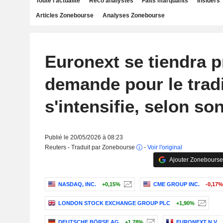
Toute l'actualité
Reco analystes
Faits marquants
Insiders
Articles Zonebourse
Analyses Zonebourse
Euronext se tiendra pr
demande pour le trad
s'intensifie, selon so
Publié le 20/05/2026 à 08:23
Reuters - Traduit par Zonebourse
-
Voir l'original
Ajouter Zonebourse
NASDAQ, INC.
+0,15%
CME GROUP INC.
-0,17%
LONDON STOCK EXCHANGE GROUP PLC
+1,90%
DEUTSCHE BÖRSE AG
+1,78%
EURONEXT N.V.