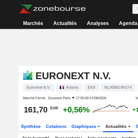
Marchés
Actualités
Analyses
Agenda
EURONEXT N.V.
Euronext N.V.
Actions
ENX
NL0006294274
Marché Fermé -
Euronext Paris
17:55:00 07/08/2026
V
161,70
+0,56%
EUR
+
Synthèse
Cotations
Graphiques
Actualités