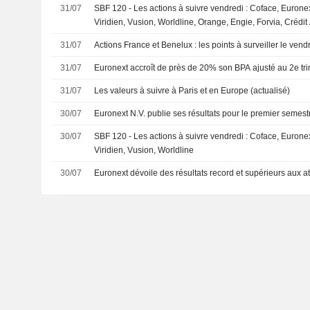
31/07
SBF 120 - Les actions à suivre vendredi : Coface, Euronex
Viridien, Vusion, Worldline, Orange, Engie, Forvia, Crédit
31/07
Actions France et Benelux : les points à surveiller le vendr
31/07
Euronext accroît de près de 20% son BPA ajusté au 2e tr
31/07
Les valeurs à suivre à Paris et en Europe (actualisé)
30/07
Euronext N.V. publie ses résultats pour le premier semestr
30/07
SBF 120 - Les actions à suivre vendredi : Coface, Euronex
Viridien, Vusion, Worldline
30/07
Euronext dévoile des résultats record et supérieurs aux a