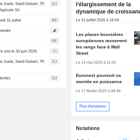
l'élargissement de la
t, Icade, Saint-Gobain, TP,
DJ
 Agricole SA
dynamique de croissan
Le 31 juillet 2026 à 16:04
edi 31 juillet
RE
imestre
Les places boursières
européennes resserrent
RE
les rangs face à Wall
e clos le 30 juin 2026
CI
Street
t, Icade, Saint-Gobain, TP,
DJ
Le 14 mai 2025 à 11:05
Euronext poursuit sa
ttentes
DJ
montée en puissance
Le 17 février 2025 à 08:48
Plus d'analyses
Notations