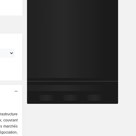
rastructure
, couvrant
es marchés
égociation,