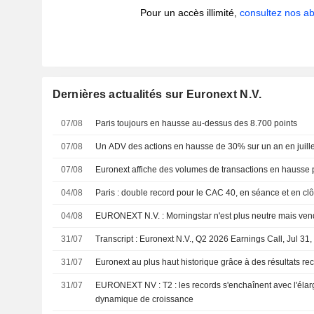
Pour un accès illimité,
consultez nos 
Dernières actualités sur Euronext N.V.
07/08
Paris toujours en hausse au-dessus des 8.700 points
07/08
Un ADV des actions en hausse de 30% sur un an en juill
07/08
Euronext affiche des volumes de transactions en hausse po
04/08
Paris : double record pour le CAC 40, en séance et en clô
04/08
EURONEXT N.V. : Morningstar n'est plus neutre mais v
31/07
Transcript : Euronext N.V., Q2 2026 Earnings Call, Jul 31
31/07
Euronext au plus haut historique grâce à des résultats re
31/07
EURONEXT NV : T2 : les records s'enchaînent avec l'élargissement de la
dynamique de croissance