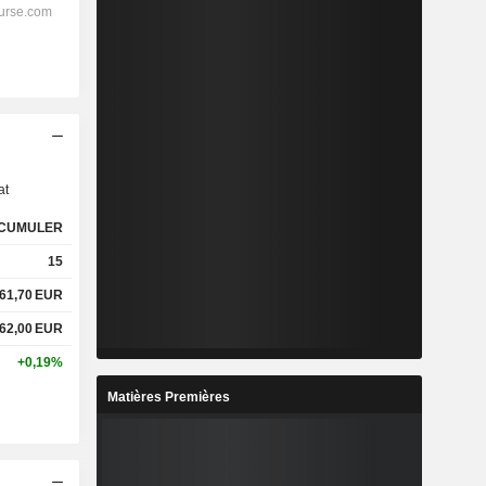
s
at
CUMULER
15
61,70
EUR
62,00
EUR
+0,19%
Matières Premières