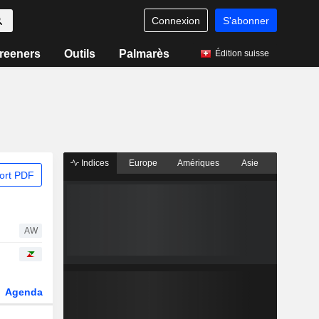
Connexion
S'abonner
reeners
Outils
Palmarès
Édition suisse
Indices
Europe
Amériques
Asie
ort PDF
AW
Agenda
Secteur
Dérivés
Fonds et ETFs