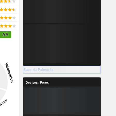
AA
Suite du Palmarès
Devises / Forex