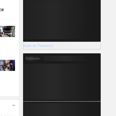
ce
Suite du Palmarès
Palmarès