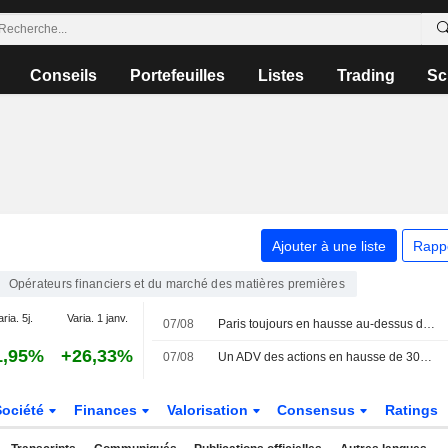
Conseils
Portefeuilles
Listes
Trading
Sc
Ajouter à une liste
Rapp
Opérateurs financiers et du marché des matières premières
aria. 5j.
Varia. 1 janv.
07/08
Paris toujours en hausse au-dessus des 8.700 points
1,95%
+26,33%
07/08
Un ADV des actions en hausse de 30% sur un an en juillet chez Euronext
Société
Finances
Valorisation
Consensus
Ratings