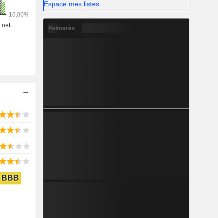
Espace mes listes
Palmarès
BBB