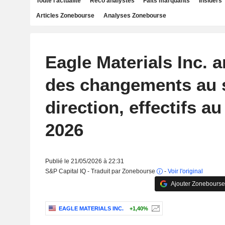
Toute l'actualité
Reco analystes
Faits marquants
Insiders
Articles Zonebourse
Analyses Zonebourse
Eagle Materials Inc. 
des changements au s
direction, effectifs au
2026
Publié le 21/05/2026 à 22:31
S&P Capital IQ - Traduit par Zonebourse
-
Voir l'original
Ajouter Zonebourse
EAGLE MATERIALS INC.
+1,40%