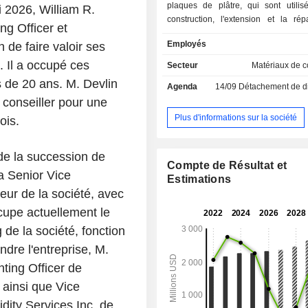
plaques de plâtre, qui sont utilis
 2026, William R.
construction, l'extension et la rép
ng Officer et
routes, d'autoroutes et de s
Employés
 de faire valoir ses
résidentielles, commerciales et ind
Ses segments d'activité comprennent
. Il a occupé ces
Secteur
Matériaux de c
le béton et les granulats, ainsi que 
s de 20 ans. M. Devlin
Agenda
14/09
Détachement de dividende
de plâtre et le carton recyclé. Ses ac
 conseiller pour une
organisées en deux secteurs : les
lourds, qui comprennent les se
Plus d'informations sur la société
ois.
ciment, du béton et des granulat
matériaux légers, qui compre
de la succession de
segments des plaques de plâtre et
Compte de Résultat et
recyclé. Elle fabrique et commerc
a Senior Vice
Estimations
produits par l’intermédiaire d’
leur de la société, avec
d’environ 70 sites répartis dans 21 
cupe actuellement le
exploite environ huit cimenter
installations de broyage de lai
 de la société, fonction
terminaux de distribution de ciment. E
indre l'entreprise, M.
plus de 25 centrales à béton prêt à l’
ting Officer de
usines de traitement des granulats, 
de plaques de plâtre et une usine
ainsi que Vice
recyclé.
idity Services Inc. de