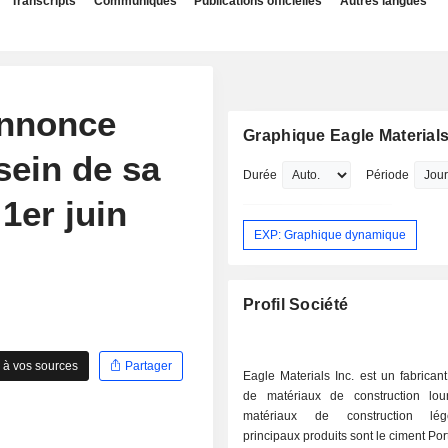
Transcripts
Communiqués
Publications officielles
Autres langues
annonce
Graphique Eagle Materials
ein de sa
Durée
Période
 1er juin
EXP: Graphique dynamique
Profil Société
 à vos sources
Partager
Eagle Materials Inc. est un fabrican
de matériaux de construction lo
matériaux de construction lé
principaux produits sont le ciment Por