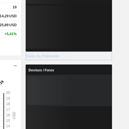
10
14,29
USD
25,89
USD
+5,41%
Suite du Palmarès
Devises / Forex