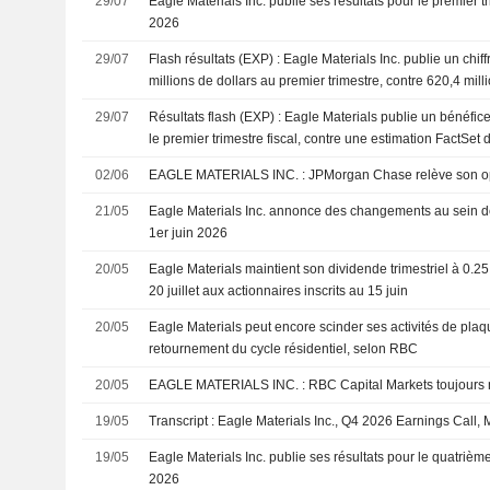
29/07
Eagle Materials Inc. publie ses résultats pour le premier tr
2026
29/07
Flash résultats (EXP) : Eagle Materials Inc. publie un chiff
millions de dollars au premier trimestre, contre 620,4 mill
consensus FactSet
29/07
Résultats flash (EXP) : Eagle Materials publie un bénéfic
le premier trimestre fiscal, contre une estimation FactSet 
02/06
EAGLE MATERIALS INC. : JPMorgan Chase relèv
21/05
Eagle Materials Inc. annonce des changements au sein de s
1er juin 2026
20/05
Eagle Materials maintient son dividende trimestriel à 0.25
20 juillet aux actionnaires inscrits au 15 juin
20/05
Eagle Materials peut encore scinder ses activités de plaq
retournement du cycle résidentiel, selon RBC
20/05
EAGLE MATERIALS INC. : RBC Capital Markets t
19/05
Transcript : Eagle Materials Inc., Q4 2026 Earnings Call,
19/05
Eagle Materials Inc. publie ses résultats pour le quatrième
2026