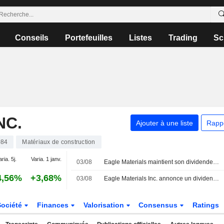
Conseils
Portefeuilles
Listes
Trading
Sc
NC.
Ajouter à une liste
Rapp
084
Matériaux de construction
aria. 5j.
Varia. 1 janv.
03/08
Eagle Materials maintient son dividende trimestriel à 0,25 $ par action, payable le 13 octobre aux actionnaires inscrits au 14 septembre
4,56%
+3,68%
03/08
Eagle Materials Inc. annonce un dividende trimestriel payable le 13 octobre 2026
Société
Finances
Valorisation
Consensus
Ratings