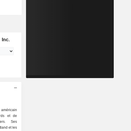
 Inc.
t américain
urds et de
gers. Ses
tland et les