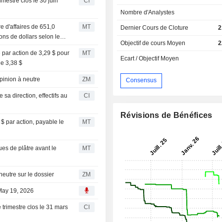
imestre clos le 30 juin
CI
Nombre d'Analystes
re d'affaires de 651,0
MT
Dernier Cours de Cloture
2
ions de dollars selon le
Objectif de cours Moyen
2
e par action de 3,29 $ pour
MT
Ecart / Objectif Moyen
de 3,38 $
e son opinion à neutre
ZM
Consensus
a direction, effectifs au
CI
Révisions de Bénéfices
 $ par action, payable le
MT
ues de plâtre avant le
MT
oujours neutre sur le dossier
ZM
 May 19, 2026
 trimestre clos le 31 mars
CI