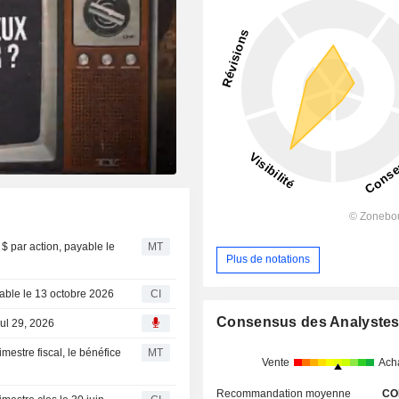
 $ par action, payable le
MT
Plus de notations
yable le 13 octobre 2026
CI
Consensus des Analyste
Jul 29, 2026
imestre fiscal, le bénéfice
MT
Vente
Ach
Recommandation moyenne
CO