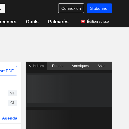
Connexion
S'abonner
reeners
Outils
Palmarès
Édition suisse
Indices
Europe
Amériques
Asie
ort PDF
MT
CI
Agenda
Secteur
Dérivés
Fonds et ETFs