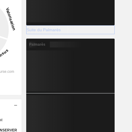
Suite du Palmarès
Palmarès
s
at
NSERVER