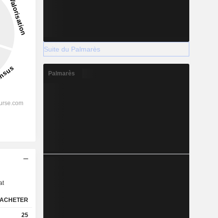
Suite du Palmarès
Palmarès
s
at
ACHETER
25