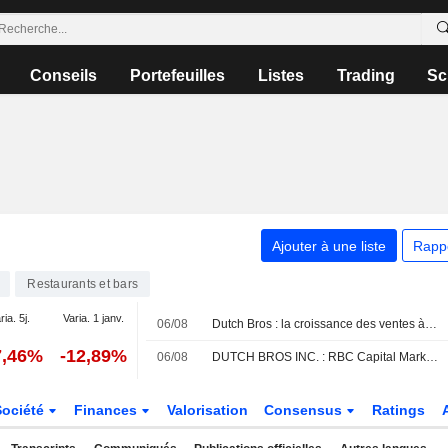
Conseils
Portefeuilles
Listes
Trading
Sc
Ajouter à une liste
Rapp
Restaurants et bars
ria. 5j.
Varia. 1 janv.
06/08
Dutch Bros : la croissance des ventes à périmètre constant au T2 et les perspectives du T3 déçoivent les attentes du marché, selon RBC Capital Markets
7,46%
-12,89%
06/08
DUTCH BROS INC. : RBC Capital Markets favorable sur le dossier
Société
Finances
Valorisation
Consensus
Ratings