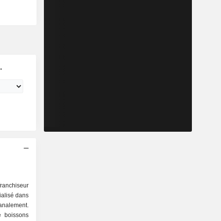
.
franchiseur
ialisé dans
sanalement.
 boissons