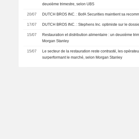
deuxième trimestre, selon UBS
20/07
DUTCH BROS INC. : BofA Securities maintient sa 
17/07
DUTCH BROS INC. : Stephens Inc. optimiste sur le dossi
15/07
Restauration et distribution alimentaire : un deuxième tri
Morgan Stanley
15/07
Le secteur de la restauration reste contrasté, les opérateu
surperformant le marché, selon Morgan Stanley