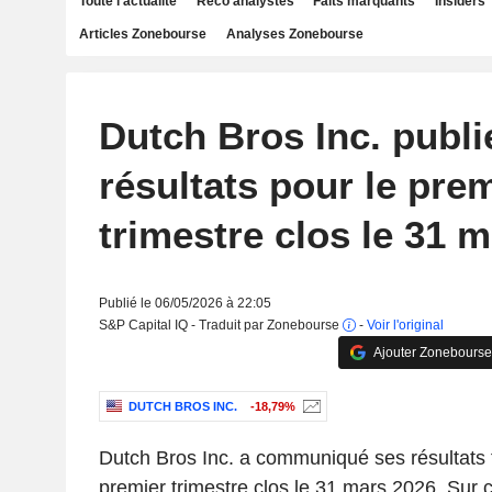
Toute l'actualité
Reco analystes
Faits marquants
Insiders
Articles Zonebourse
Analyses Zonebourse
Dutch Bros Inc. publi
résultats pour le pre
trimestre clos le 31 
Publié le 06/05/2026 à 22:05
S&P Capital IQ - Traduit par Zonebourse
-
Voir l'original
Ajouter Zonebourse
DUTCH BROS INC.
-18,79%
Dutch Bros Inc. a communiqué ses résultats f
premier trimestre clos le 31 mars 2026. Sur c