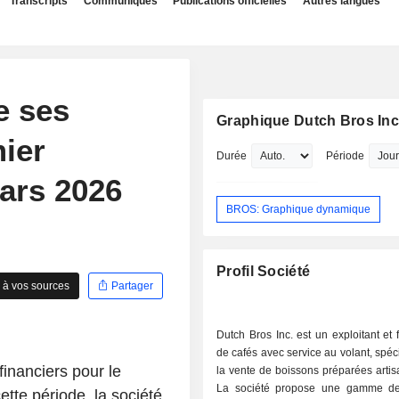
Transcripts
Communiqués
Publications officielles
Autres langues
e ses
Graphique Dutch Bros Inc
mier
Durée
Période
mars 2026
BROS: Graphique dynamique
Profil Société
 à vos sources
Partager
Dutch Bros Inc. est un exploitant et 
de cafés avec service au volant, spéc
inanciers pour le
la vente de boissons préparées arti
La société propose une gamme de
ette période, la société