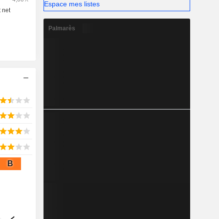
Espace mes listes
Palmarès
B