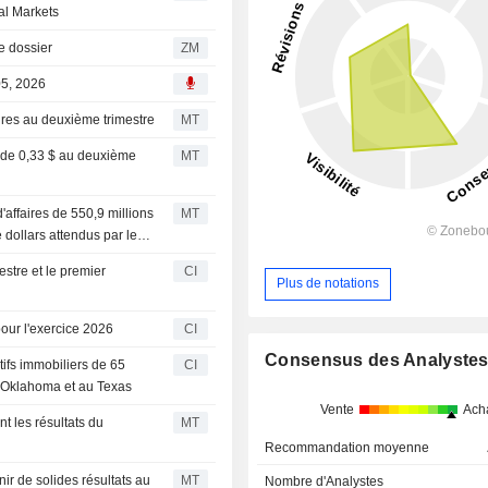
al Markets
ur le dossier
ZM
05, 2026
aires au deuxième trimestre
MT
é de 0,33 $ au deuxième
MT
d'affaires de 550,9 millions
MT
 dollars attendus par le
estre et le premier
CI
Plus de notations
our l'exercice 2026
CI
Consensus des Analyste
tifs immobiliers de 65
CI
 Oklahoma et au Texas
Vente
Ach
t les résultats du
MT
Recommandation moyenne
nir de solides résultats au
MT
Nombre d'Analystes