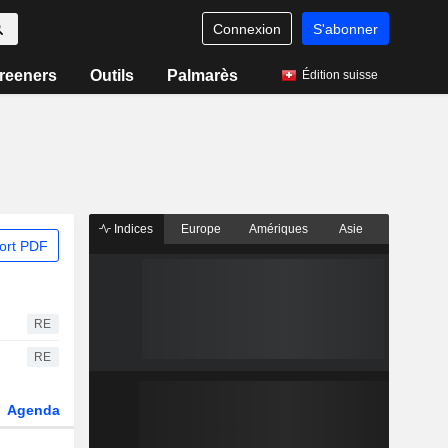
Connexion
S'abonner
reeners
Outils
Palmarès
Édition suisse
Indices
Europe
Amériques
Asie
ort PDF
RE
RE
Agenda
Secteur
Dérivés
Fonds et ETFs