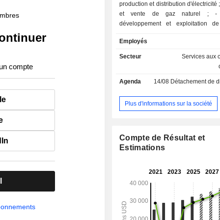
production et distribution d'électricité ; - transpor
et vente de gaz naturel ; - autres :
membres
développement et exploitation de
électriques, développement d
ontinuer
Employés
immobiliers commerciaux et résidentie
Secteur
Services aux c
 un compte
Agenda
14/08
Détachement de dividende
le
Plus d'informations sur la société
e
Compte de Résultat et
dIn
Estimations
l
abonnements