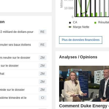
ion
2 milliard de dollars pour
RE
Plus de données financières
nnuler ses baux éoliens
RE
Analyses / Opinions
Sachs toujours neutre sur le dossier
ZM
optimiste sur le dossier
ZM
l'achat
ZM
ZM
rities optimiste sur le dossier
ZM
ième trimestre et le
CI
Comment Duke Energy 