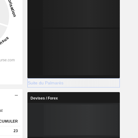
Suite du Palmarès
s
Devises / Forex
at
CUMULER
23