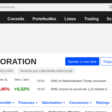
Conseils
Portefeuilles
Listes
Trading
Sc
ORATION
Ajouter à une liste
Rapp
41C2044
Services aux collectivités d'électricité
ria. 5j.
Varia. 1 janv.
06/08
RWE et l'administration Trump concluent un accord de 1,22 milliard de dollars pour annuler des concessions éoliennes offshore
0,46%
+6,52%
06/08
RWE conclut un accord de 1,22 milliard de dollars pour annuler ses baux éoliens offshore aux États-Unis et investir dans le gaz
Société
Finances
Valorisation
Consensus
Ratings