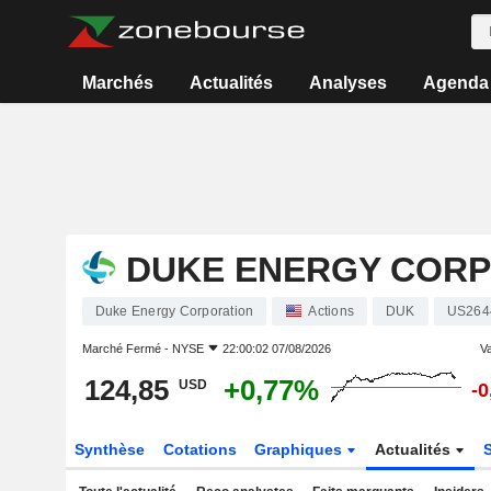
Marchés
Actualités
Analyses
Agenda
DUKE ENERGY CORP
Duke Energy Corporation
Actions
DUK
US264
Marché Fermé -
NYSE
22:00:02 07/08/2026
Va
124,85
+0,77%
USD
-
Synthèse
Cotations
Graphiques
Actualités