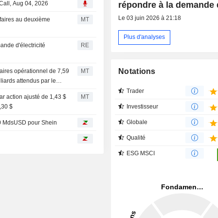
répondre à la demande d
Call, Aug 04, 2026
Le 03 juin 2026 à 21:18
ffaires au deuxième
MT
Plus d'analyses
nde d'électricité
RE
Notations
faires opérationnel de 7,59
MT
liards attendus par le
Trader
r action ajusté de 1,43 $
MT
Investisseur
,30 $
Globale
 40 MdsUSD pour Shein
Qualité
ESG MSCI