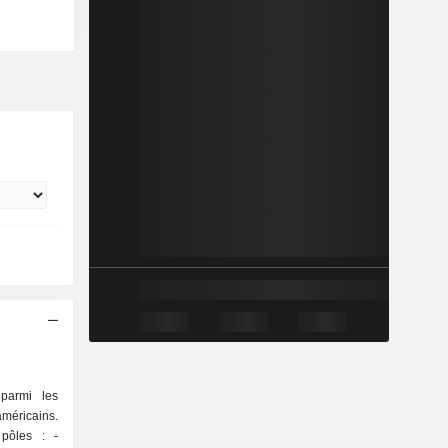
parmi les
méricains.
pôles : -