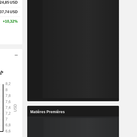
24,85
USD
37,74
USD
+10,32%
Matières Premières