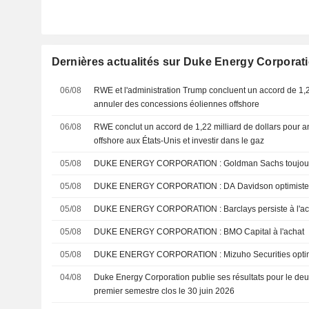
Dernières actualités sur Duke Energy Corporat
06/08
RWE et l'administration Trump concluent un accord de 1,2
annuler des concessions éoliennes offshore
06/08
RWE conclut un accord de 1,22 milliard de dollars pour a
offshore aux États-Unis et investir dans le gaz
05/08
DUKE ENERGY CORPORATION : Goldman 
05/08
DUKE ENERGY CORPORATION : DA Davidson 
05/08
DUKE ENERGY CORPORATION : Barclays persiste à 
05/08
DUKE ENERGY CORPORATION : BMO Capital à l'achat
05/08
DUKE ENERGY CORPORATION : Mizuho Secu
04/08
Duke Energy Corporation publie ses résultats pour le deux
premier semestre clos le 30 juin 2026