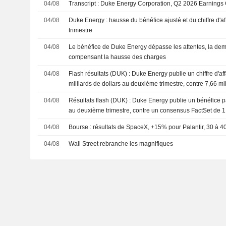
04/08
Transcript : Duke Energy Corporation, Q2 2026 Earnings 
04/08
Duke Energy : hausse du bénéfice ajusté et du chiffre d'a
trimestre
04/08
Le bénéfice de Duke Energy dépasse les attentes, la dema
compensant la hausse des charges
04/08
Flash résultats (DUK) : Duke Energy publie un chiffre d'af
milliards de dollars au deuxième trimestre, contre 7,66 mil
consensus FactSet
04/08
Résultats flash (DUK) : Duke Energy publie un bénéfice pa
au deuxième trimestre, contre un consensus FactSet de 1
04/08
Bourse : résultats de SpaceX, +15% pour Palantir, 30 à
04/08
Wall Street rebranche les magnifiques