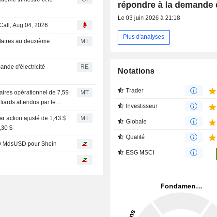
répondre à la demande d
Le 03 juin 2026 à 21:18
Call, Aug 04, 2026
Plus d'analyses
ffaires au deuxième
MT
nde d'électricité
RE
Notations
Trader
faires opérationnel de 7,59
MT
liards attendus par le
Investisseur
r action ajusté de 1,43 $
MT
Globale
,30 $
Qualité
 40 MdsUSD pour Shein
ESG MSCI