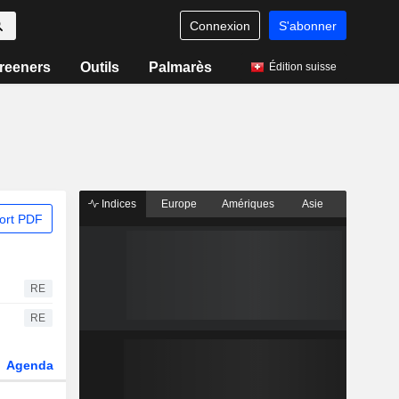
Connexion
S'abonner
reeners
Outils
Palmarès
Édition suisse
Indices
Europe
Amériques
Asie
ort PDF
RE
RE
Agenda
Secteur
Dérivés
Fonds et ETFs