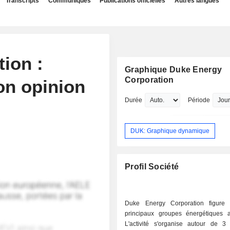
Transcripts
Communiqués
Publications officielles
Autres langues
ion :
Graphique Duke Energy
Corporation
son opinion
Durée
Période
DUK: Graphique dynamique
Profil Société
Duke Energy Corporation figure 
principaux groupes énergétiques a
L'activité s'organise autour de 3 