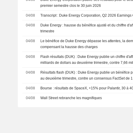
premier semestre clos le 30 juin 2026
04/08
Transcript : Duke Energy Corporation, Q2 2026 Earnings 
04/08
Duke Energy : hausse du bénéfice ajusté et du chiffre d'a
trimestre
04/08
Le bénéfice de Duke Energy dépasse les attentes, la dema
compensant la hausse des charges
04/08
Flash résultats (DUK) : Duke Energy publie un chiffre d'af
milliards de dollars au deuxième trimestre, contre 7,66 mil
consensus FactSet
04/08
Résultats flash (DUK) : Duke Energy publie un bénéfice pa
au deuxième trimestre, contre un consensus FactSet de 1
04/08
Bourse : résultats de SpaceX, +15% pour Palantir, 30 à
04/08
Wall Street rebranche les magnifiques