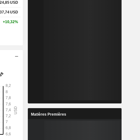
24,85
USD
37,74
USD
+10,32%
Matières Premières