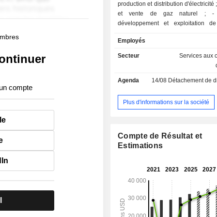
production et distribution d'électricité ; - transpor
et vente de gaz naturel ; - autres :
développement et exploitation de
électriques, développement d
membres
Employés
immobiliers commerciaux et résidentie
ontinuer
Secteur
Services aux c
Agenda
14/08
Détachement de dividende
 un compte
Plus d'informations sur la société
le
Compte de Résultat et
e
Estimations
dIn
l