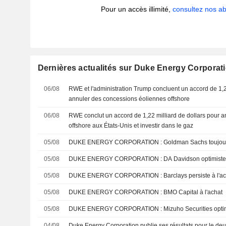
Pour un accès illimité,
consultez nos 
Dernières actualités sur Duke Energy Corporat
06/08
RWE et l'administration Trump concluent un accord de 1,2
annuler des concessions éoliennes offshore
06/08
RWE conclut un accord de 1,22 milliard de dollars pour a
offshore aux États-Unis et investir dans le gaz
05/08
DUKE ENERGY CORPORATION : Goldman 
05/08
DUKE ENERGY CORPORATION : DA Davidson 
05/08
DUKE ENERGY CORPORATION : Barclays persiste à 
05/08
DUKE ENERGY CORPORATION : BMO Capital à l'achat
05/08
DUKE ENERGY CORPORATION : Mizuho Secu
04/08
Duke Energy Corporation publie ses résultats pour le deux