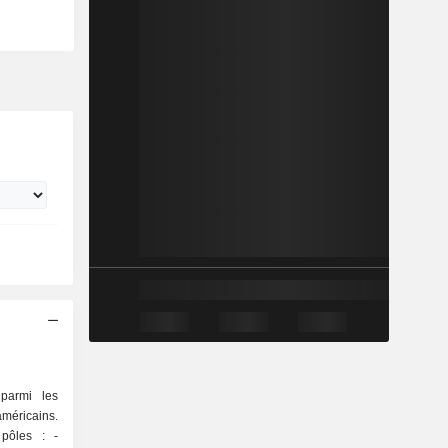
parmi les
méricains.
pôles : -