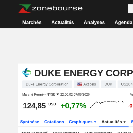
Marchés
Actualités
Analyses
Agenda
DUKE ENERGY CORP
Duke Energy Corporation
Actions
DUK
US264
Marché Fermé -
NYSE
22:00:02 07/08/2026
Va
124,85
+0,77%
USD
-
Synthèse
Cotations
Graphiques
Actualités