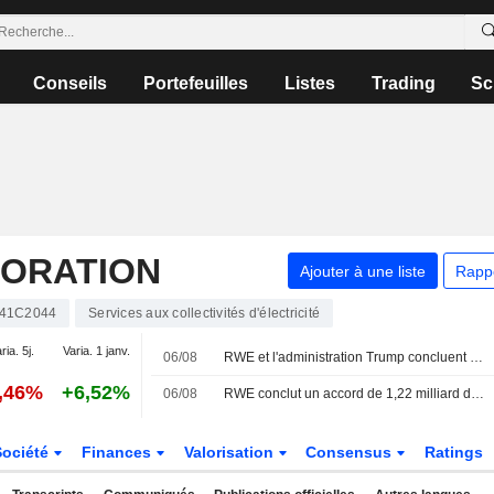
Conseils
Portefeuilles
Listes
Trading
Sc
ORATION
Ajouter à une liste
Rapp
41C2044
Services aux collectivités d'électricité
ria. 5j.
Varia. 1 janv.
06/08
RWE et l'administration Trump concluent un accord de 1,22 milliard de dollars pour annuler des concessions éoliennes offshore
0,46%
+6,52%
06/08
RWE conclut un accord de 1,22 milliard de dollars pour annuler ses baux éoliens offshore aux États-Unis et investir dans le gaz
Société
Finances
Valorisation
Consensus
Ratings