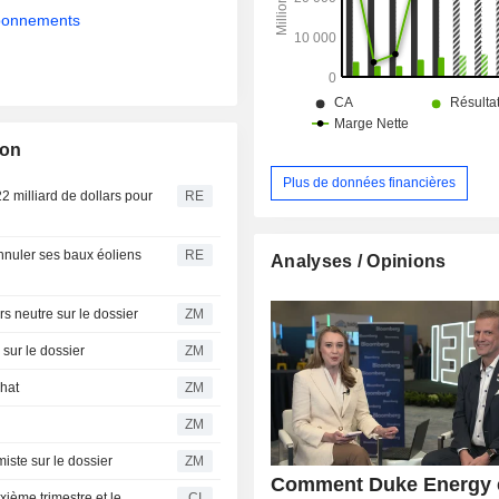
abonnements
ion
Plus de données financières
2 milliard de dollars pour
RE
nnuler ses baux éoliens
RE
Analyses / Opinions
Sachs toujours neutre sur le dossier
ZM
optimiste sur le dossier
ZM
l'achat
ZM
ZM
rities optimiste sur le dossier
ZM
Comment Duke Energy 
ième trimestre et le
CI