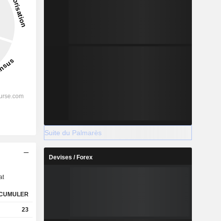
Suite du Palmarès
s
Devises / Forex
at
CUMULER
23