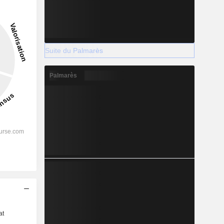
Suite du Palmarès
Palmarès
s
at