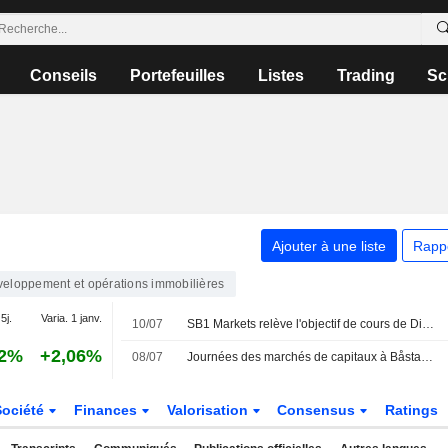
Conseils
Portefeuilles
Listes
Trading
Sc
Ajouter à une liste
Rapp
eloppement et opérations immobilières
5j.
Varia. 1 janv.
10/07
SB1 Markets relève l'objectif de cours de Diös à 84 couronnes (82) et réitère son conseil à l'achat
82%
+2,06%
08/07
Journées des marchés de capitaux à Båstad : entretien avec le PDG de Diös
Société
Finances
Valorisation
Consensus
Ratings