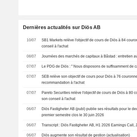
Dernières actualités sur Diös AB
10/07
SB1 Markets relève l'objectif de cours de Diös à 84 couron
conseil à l'achat
08/07
Journées des marchés de capitaux à Båstad : entretien 
07/07
Le PDG de Diös : " Nous disposons de suffisamment de cap
07/07
SEB relève son objectif de cours pour Diös à 76 couronnes
recommandation à l'achat
07/07
Pareto Securities relève l'objectif de cours de Diös à 80 c
son conseil à l'achat
06/07
Diös Fastigheter AB (publ) publie ses résultats pour le de
premier semestre clos le 30 juin 2026
06/07
Transcript : Diös Fastigheter AB, H1 2026 Earnings Call, 
06/07
Diös augmente son résultat de gestion (actualisation)