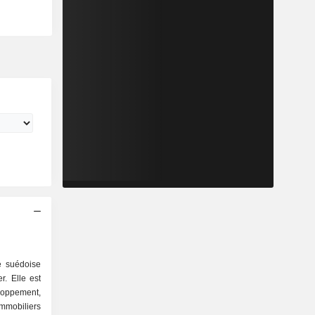
é suédoise
r. Elle est
loppement,
mmobiliers