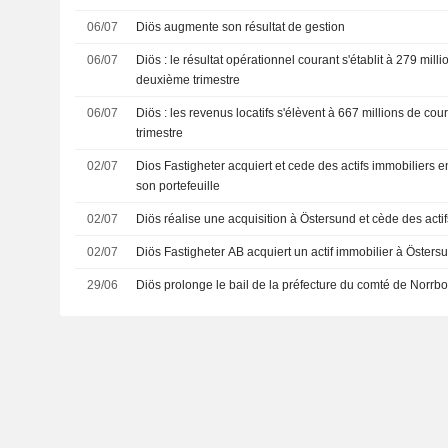
06/07
Diös augmente son résultat de gestion
06/07
Diös : le résultat opérationnel courant s'établit à 279 mil
deuxième trimestre
06/07
Diös : les revenus locatifs s'élèvent à 667 millions de c
trimestre
02/07
Dios Fastigheter acquiert et cede des actifs immobiliers 
son portefeuille
02/07
Diös réalise une acquisition à Östersund et cède des acti
02/07
Diös Fastigheter AB acquiert un actif immobilier à Östers
29/06
Diös prolonge le bail de la préfecture du comté de Norrbo