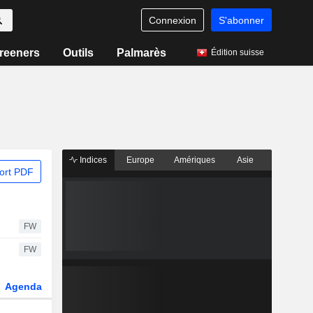
Connexion
S'abonner
reeners
Outils
Palmarès
Édition suisse
Indices
Europe
Amériques
Asie
ort PDF
FW
FW
Agenda
Secteur
Dérivés
Fonds et ETFs