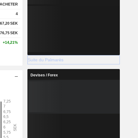
ACHETER
4
67,20
SEK
76,75
SEK
+14,21%
Suite du Palmarès
Devises / Forex