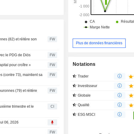
nes (82) et réitère son
FW
Plus de données financières
avec le PDG de Diös
FW
Notations
ital pour croître »
FW
 (contre 73), maintient sa
FW
Trader
Investisseur
ouronnes (79) et réitère
FW
Globale
Qualité
uxième trimestre et le
CI
ESG MSCI
Jul 06, 2026
FW