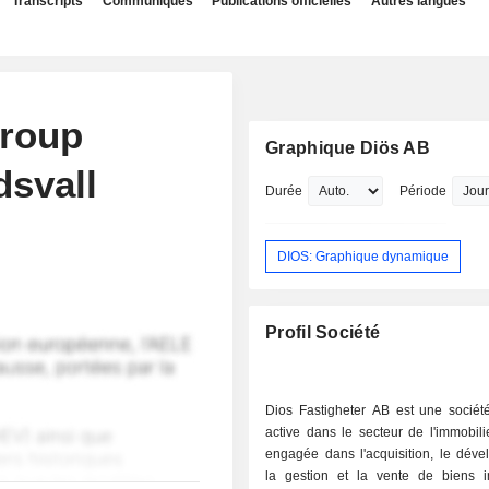
Transcripts
Communiqués
Publications officielles
Autres langues
Group
Graphique Diös AB
dsvall
Durée
Période
DIOS: Graphique dynamique
Profil Société
Dios Fastigheter AB est une sociét
active dans le secteur de l'immobilie
engagée dans l'acquisition, le déve
la gestion et la vente de biens i