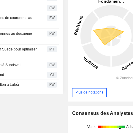
FW
lions de couronnes au
FW
ouronnes au deuxième
FW
en Suede pour optimiser
MT
fs à Sundsvall
FW
und
CI
tten à Luleå
FW
Plus de notations
Consensus des Analyste
Vente
Ach