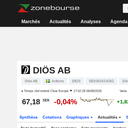
Marchés
Actualités
Analyses
Agenda
DIÖS AB
Diös AB
Actions
DIOS
SE0001634262
Dév
Temps réel estimé
Cboe Europe
17:02:28 06/08/2026
Varia. 
67,18
-0,04%
SEK
+1,
Synthèse
Cotations
Graphiques
Actualités