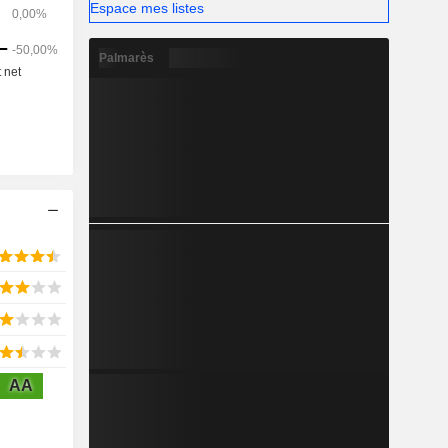
Espace mes listes
Palmarès
AA