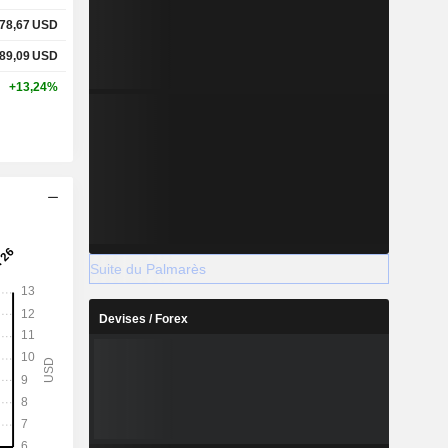
78,67
USD
89,09
USD
+13,24%
Suite du Palmarès
Devises / Forex