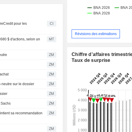
reCredit pour les
CI
Révisions des estimations
680 $ d'actions, selon un
MT
Chiffre d'affaires trimestrie
 neutre
ZM
Taux de surprise
ZM
à l'achat
ZM
 toujours neutre sur le dossier
ZM
 dossier
ZM
ldman Sachs
ZM
ZM
ZM