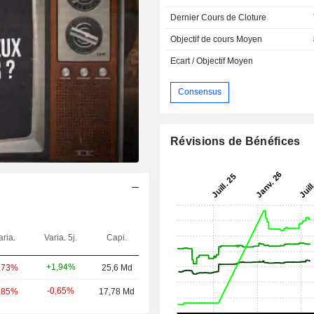
Dernier Cours de Cloture
Objectif de cours Moyen
Ecart / Objectif Moyen
Consensus
Révisions de Bénéfices
aria.
Varia. 5j.
Capi.
+1,94%
,73%
25,6 Md
-0,65%
,85%
17,78 Md