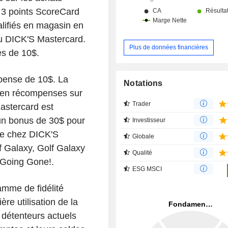
s 3 points ScoreCard
alifiés en magasin en
ou DICK'S Mastercard.
Plus de données financières
es de 10$.
mpense de 10$. La
Notations
 en récompenses sur
Trader
Mastercard est
 un bonus de 30$ pour
Investisseur
arte chez DICK'S
Globale
 Galaxy, Golf Galaxy
Qualité
 Going Gone!.
ESG MSCI
amme de fidélité
re utilisation de la
détenteurs actuels