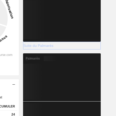
Suite du Palmarès
Palmarès
s
at
CUMULER
24