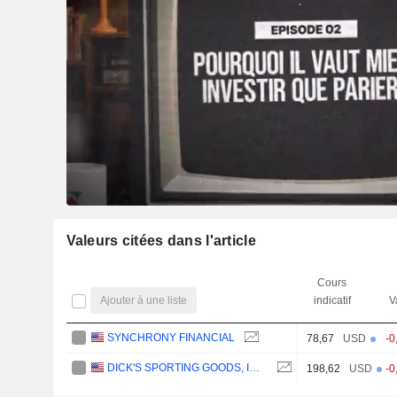
Valeurs citées dans l'article
Cours
Ajouter à une liste
indicatif
V
SYNCHRONY FINANCIAL
78,67
USD
-0
DICK'S SPORTING GOODS, INC.
198,62
USD
-0