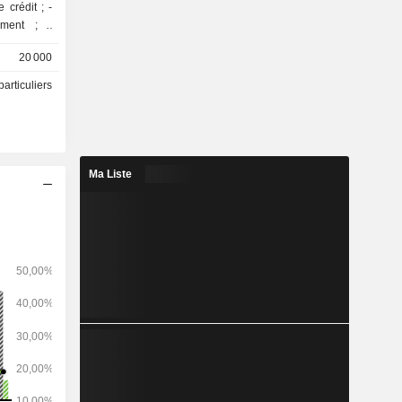
crédit ; -
ement ; -
tronique de
20 000
de soins de
particuliers
rmes Home &
, Health &
7 millions
Ma Liste