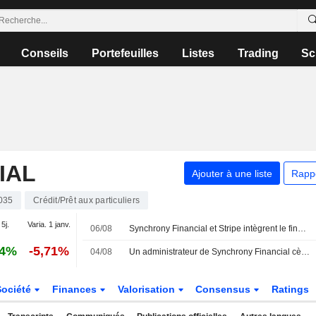
Conseils
Portefeuilles
Listes
Trading
Sc
IAL
Ajouter à une liste
Rapp
035
Crédit/Prêt aux particuliers
 5j.
Varia. 1 janv.
06/08
Synchrony Financial et Stripe intègrent le financement CareCredit pour les prestataires de santé et de bien-être
94%
-5,71%
04/08
Un administrateur de Synchrony Financial cède pour 308 680 $ d'actions, selon un récent document de la SEC
Société
Finances
Valorisation
Consensus
Ratings