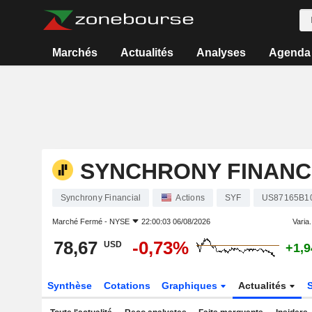
Marchés
Actualités
Analyses
Agenda
SYNCHRONY FINANC
Synchrony Financial
Actions
SYF
US87165B1
Marché Fermé -
NYSE
22:00:03 06/08/2026
Varia.
78,67
-0,73%
USD
+1,
Synthèse
Cotations
Graphiques
Actualités