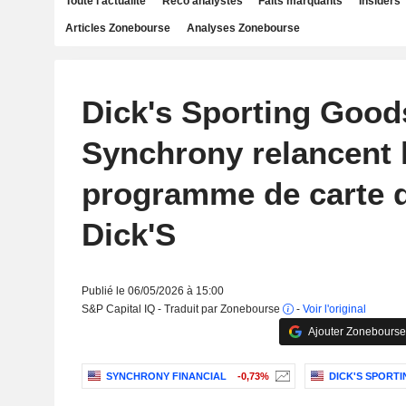
Toute l'actualité
Reco analystes
Faits marquants
Insiders
Articles Zonebourse
Analyses Zonebourse
Dick's Sporting Good
Synchrony relancent 
programme de carte d
Dick'S
Publié le 06/05/2026 à 15:00
S&P Capital IQ - Traduit par Zonebourse
-
Voir l'original
Ajouter Zonebourse
SYNCHRONY FINANCIAL
-0,73%
DICK'S SPORTI