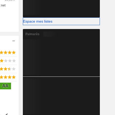
Espace mes listes
Palmarès
AA