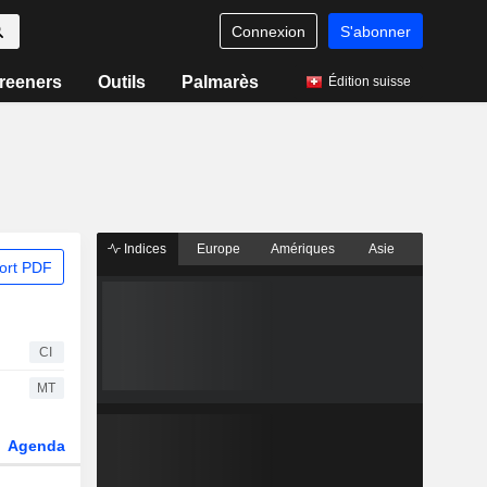
Connexion
S'abonner
reeners
Outils
Palmarès
Édition suisse
Indices
Europe
Amériques
Asie
ort PDF
CI
MT
Agenda
Secteur
Dérivés
Fonds et ETFs