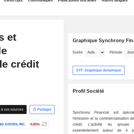
Transcripts
Communiqués
Publications officielles
Autres langues
s et
Graphique Synchrony Fin
le
Durée
Période
e crédit
SYF: Graphique dynamique
Profil Société
 à vos sources
Partager
Synchrony Financial est spécia
l'émission et la commercialisation d
NG GOODS, INC.
-0,85%
crédit. L'activité du groupe s
essentiellement autour de 4 p