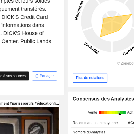
mptes et leurs soldes
uement transférés.
e DICK'S Credit Card
'informations dans
s, DICK'S House of
 Center, Public Lands
e à vos sources
Partager
Plus de notations
Consensus des Analyste
Vente
Ach
Recommandation moyenne
AC
Nombre d'Analystes