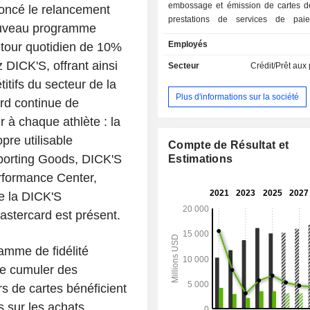
embossage et émission de cartes de 
oncé le relancement
prestations de services de pai
nouveau programme
impression et envois postal et élec
Employés
tour quotidien de 10%
relevés de cartes de crédit ; - autres : crédit à la
consommation, prestations services 
 DICK'S, offrant ainsi
Secteur
Crédit/Prêt aux 
santé, etc. La commercialisation des produits et
itifs du secteur de la
services est assurés via les platefo
Plus d'informations sur la société
rd continue de
Auto, Digital, Diversified & Value
Wellness et Lifestyle. A fin 2025, le groupe gère
 à chaque athlète : la
103,8 MdsUSD de prêts et compte 70,
re utilisable
de comptes actifs.
Compte de Résultat et
porting Goods, DICK'S
Estimations
rformance Center,
e la DICK'S
astercard est présent.
amme de fidélité
de cumuler des
 de cartes bénéficient
 sur les achats