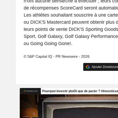
n'ont aucune démarche à effectuer ; leurs co
de récompenses ScoreCard seront automatiq
Les athlètes souhaitant souscrire à une cart
ou DICK'S Mastercard peuvent obtenir plus d
leurs points de vente DICK'S Sporting Good
Sport, Golf Galaxy, Golf Galaxy Performance
ou Going Going Gone!.
© S&P Capital IQ - PR Newswire - 2026
Ajouter Zonebours