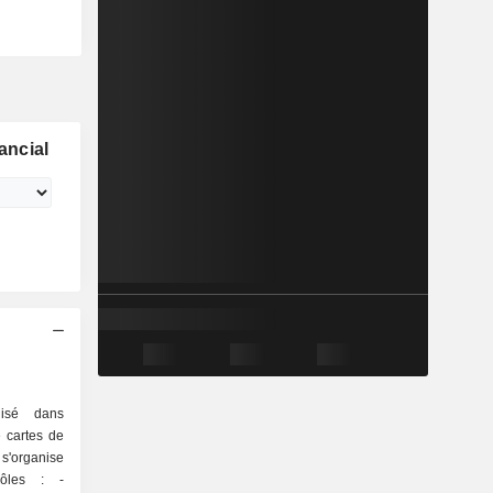
ancial
lisé dans
e cartes de
'organise
ôles : -