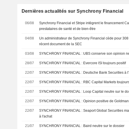
Dernières actualités sur Synchrony Financial
06/08
Synchrony Financial et Stripe intègrent le financement Ca
prestataires de santé et de bien-être
04/08
Un administrateur de Synchrony Financial cède pour 308 
récent document de la SEC
03/08
SYNCHRONY FINANCIAL : UBS conserve son opinion
28/07
SYNCHRONY FINANCIAL : Evercore ISI toujours positif
22/07
SYNCHRONY FINANCIAL : Deutsche Bank Securities 
22/07
SYNCHRONY FINANCIAL : RBC Capital Markets
22/07
SYNCHRONY FINANCIAL : Loop Capital neutre sur le
22/07
SYNCHRONY FINANCIAL : Opinion positive de Go
22/07
SYNCHRONY FINANCIAL : Seaport Global Securities maintient sa recommandation
à l'achat
21/07
SYNCHRONY FINANCIAL : Baird neutre sur le dossier