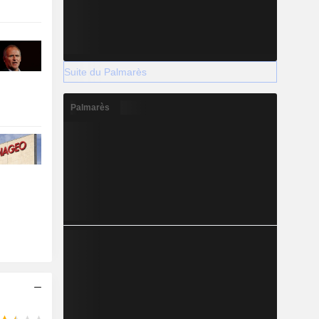
Suite du Palmarès
Palmarès