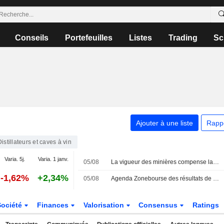
Conseils
Portefeuilles
Listes
Trading
Sc
Ajouter à une liste
Rapp
Distillateurs et caves à vin
Varia. 5j.
Varia. 1 janv.
05/08
La vigueur des minières compense la faiblesse des valeurs financières exposées à l'Asie
-1,62%
+2,34%
05/08
Agenda Zonebourse des résultats de sociétés : le 6 août 2026
Société
Finances
Valorisation
Consensus
Ratings