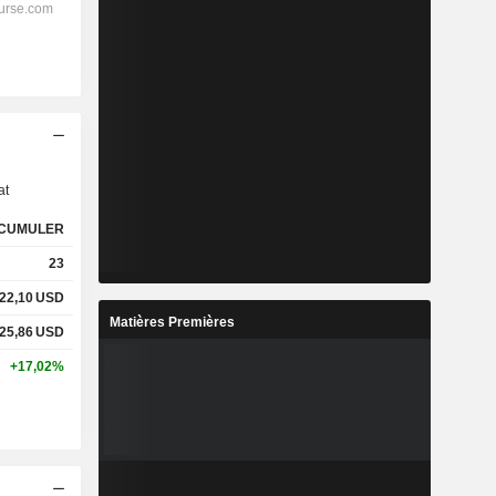
s
at
CUMULER
23
22,10
USD
Matières Premières
25,86
USD
+17,02%