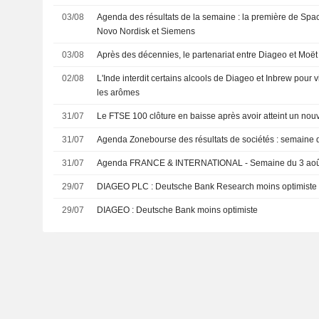
03/08
Agenda des résultats de la semaine : la première de Spac
Novo Nordisk et Siemens
03/08
Après des décennies, le partenariat entre Diageo et Moët
02/08
L'Inde interdit certains alcools de Diageo et Inbrew pour 
les arômes
31/07
Le FTSE 100 clôture en baisse après avoir atteint un no
31/07
Agenda Zonebourse des résultats de sociétés : semaine 
31/07
Agenda FRANCE & INTERNATIONAL - Semaine du 3 aoû
29/07
DIAGEO PLC : Deutsche Bank Research moins optimiste
29/07
DIAGEO : Deutsche Bank moins optimiste