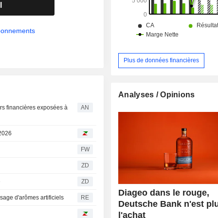
l
abonnements
Plus de données financières
Analyses / Opinions
rs financières exposées à
AN
 2026
FW
ZD
e
ZD
Diageo dans le rouge,
sage d'arômes artificiels
RE
Deutsche Bank n'est pl
l'achat