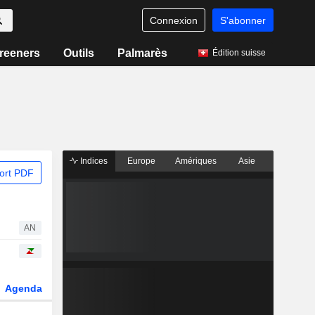
Connexion
S'abonner
reeners
Outils
Palmarès
Édition suisse
Indices
Europe
Amériques
Asie
ort PDF
AN
Agenda
Secteur
Dérivés
Fonds et ETFs