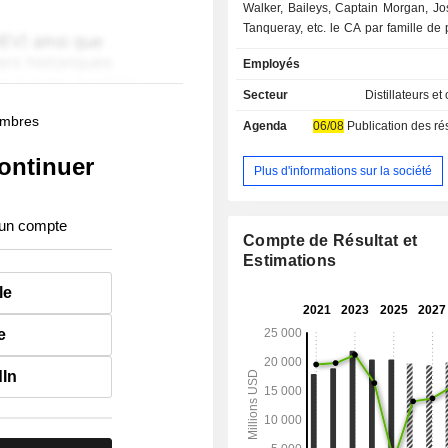
Walker, Baileys, Captain Morgan, Jo
Tanqueray, etc. le CA par famille de 
répartit comme suit : - spiritueux (79,3%) ; -
Employés
bières (16,1%) ; - boissons prêt-à-boire (3,5%) ;
- autres (1,1%). La répartition géographique du
Secteur
Distillateurs et
CA est la suivante : Europe (23,8%)
membres
Agenda
06/08
Publication des résultats - 
du Nord (39,4%), Asie-Pacifiq
Amérique latine et Caraïbes (9,1%
ontinuer
(9,1%) et autres (0,6%).
Plus d'informations sur la société
 un compte
Compte de Résultat et
Estimations
le
e
dIn