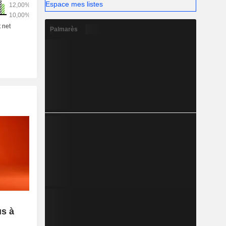
Espace mes listes
Palmarès
us à