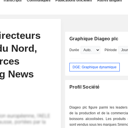
Transcripts
Communiqués
Publications officielles
Autres langues
irecteurs
Graphique Diageo plc
du Nord,
Durée
Période
rces
DGE: Graphique dynamique
rg News
Profil Société
Diageo plc figure parmi les leader
de la production et de la commercia
boissons alcoolisées. Les produits
sont vendus sous les marques Smirno