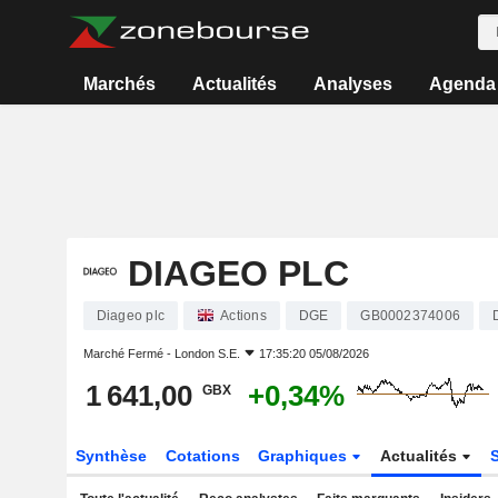
Marchés
Actualités
Analyses
Agenda
DIAGEO PLC
Diageo plc
Actions
DGE
GB0002374006
Marché Fermé -
London S.E.
17:35:20 05/08/2026
1 641,00
+0,34%
GBX
Synthèse
Cotations
Graphiques
Actualités