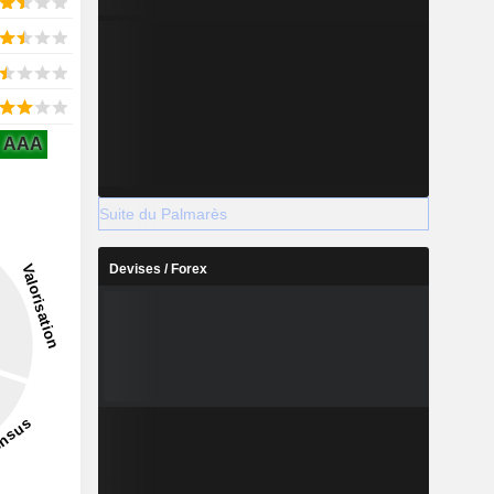
AAA
Suite du Palmarès
Devises / Forex