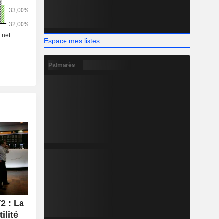
Espace mes listes
Palmarès
 : La
ilité