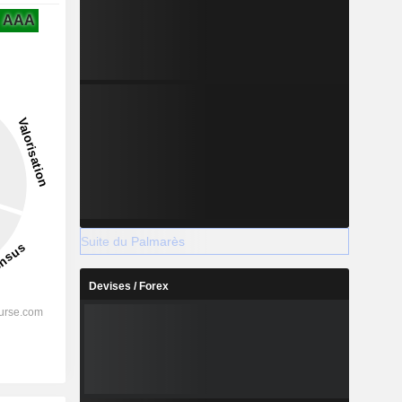
AAA
Suite du Palmarès
Devises / Forex