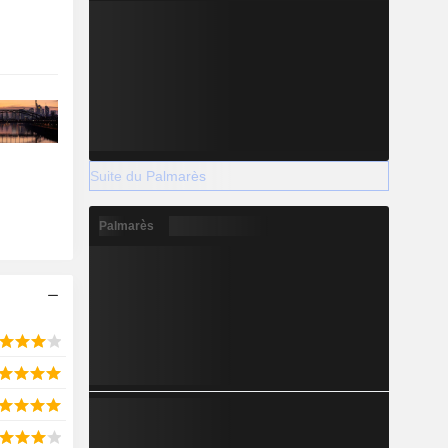
Suite du Palmarès
Palmarès