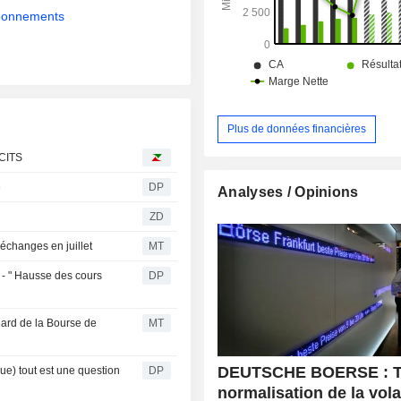
abonnements
Plus de données financières
UCITS
»
DP
Analyses / Opinions
ZD
échanges en juillet
MT
 - " Hausse des cours
DP
dard de la Bourse de
MT
DEUTSCHE BOERSE : T2
ue) tout est une question
DP
normalisation de la volat