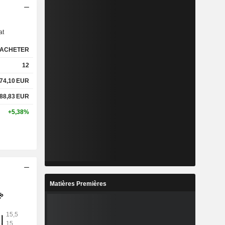
s
at
ACHETER
12
74,10
EUR
88,83
EUR
+5,38%
Matières Premières