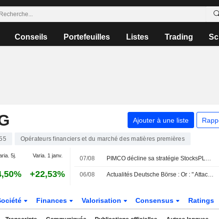
Conseils
Portefeuilles
Listes
Trading
Sc
G
Ajouter à une liste
Rapp
55
Opérateurs financiers et du marché des matières premières
aria. 5j.
Varia. 1 janv.
07/08
PIMCO décline sa stratégie StocksPLUS en format ETF UCITS
4,50%
+22,53%
06/08
Actualités Deutsche Börse : Or : " Attachez vos ceintures »
Société
Finances
Valorisation
Consensus
Ratings