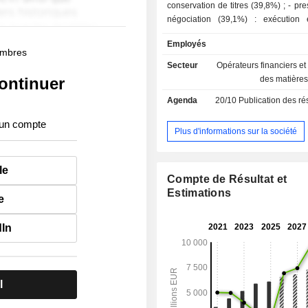
conservation de titres (39,8%) ; - prestations de
négociation (39,1%) : exécution 
d'opérations sur les produits dér
Employés
comptant (actions, obligations, warrants
membres
diffusion d'indices et de données
Secteur
Opérateurs financiers e
(21,1%). En outre, le groupe dév
ontinuer
des matière
activité de développement et d'impl
Agenda
20/10
Publication des résultat
de solutions informatiques. La répartition
géographique du CA est la suivan
 un compte
européenne (53,3%), Europe (26%)
Plus d'informations sur la société
(14,2%) et Asie-Pacifique (6,5%).
le
Compte de Résultat et
Estimations
e
dIn
l