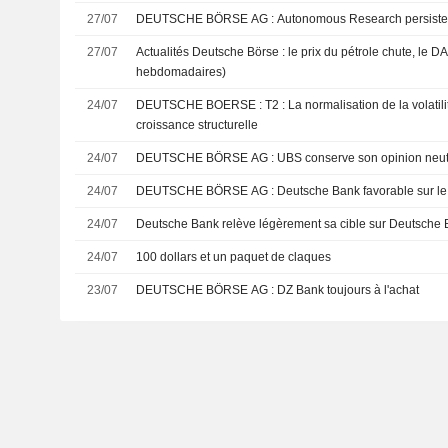
27/07
DEUTSCHE BÖRSE AG : Autonomous Research persi
27/07
Actualités Deutsche Börse : le prix du pétrole chute, le 
hebdomadaires)
24/07
DEUTSCHE BOERSE : T2 : La normalisation de la volatilité confirme la réalité de la
croissance structurelle
24/07
DEUTSCHE BÖRSE AG : UBS conserve son opinion ne
24/07
DEUTSCHE BÖRSE AG : Deutsche Bank favorable su
24/07
Deutsche Bank relève légèrement sa cible sur Deutsche
24/07
100 dollars et un paquet de claques
23/07
DEUTSCHE BÖRSE AG : DZ Bank toujours à l'achat