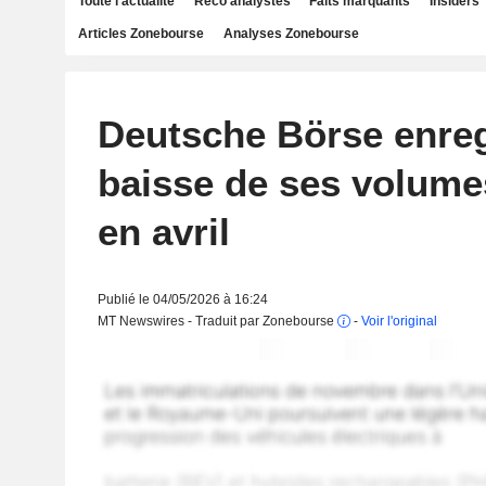
Toute l'actualité
Reco analystes
Faits marquants
Insiders
Articles Zonebourse
Analyses Zonebourse
Deutsche Börse enreg
baisse de ses volumes
en avril
Publié le 04/05/2026 à 16:24
MT Newswires - Traduit par Zonebourse
-
Voir l'original