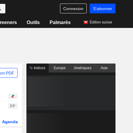
Connexion
S'abonner
reeners
Outils
Palmarès
Édition suisse
Indices
Europe
Amériques
Asie
ort PDF
DP
Agenda
Secteur
Dérivés
Fonds et ETFs