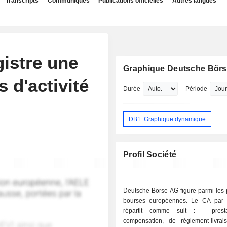
Transcripts
Communiqués
Publications officielles
Autres langues
istre une
Graphique Deutsche Bör
 d'activité
Durée
Période
DB1: Graphique dynamique
Profil Société
Deutsche Börse AG figure parmi les 
bourses européennes. Le CA par a
répartit comme suit : - prestations de
compensation, de règlement-livra