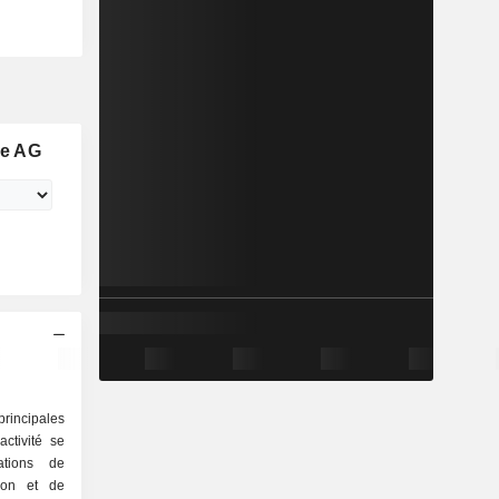
se AG
principales
ctivité se
ison et de