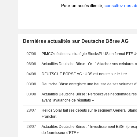
Pour un accès illimité,
consultez nos 
Dernières actualités sur Deutsche Börse AG
07/08
PIMCO décline sa stratégie StocksPLUS en format ETF 
06/08
Actualités Deutsche Börse : Or : " Attachez vos ceintures 
04/08
DEUTSCHE BÖRSE AG : UBS est neutre sur le titre
03/08
Deutsche Börse enregistre une hausse de ses volumes d'
03/08
Actualités Deutsche Börse : Perspectives hebdomadaires
avant l'avalanche de résultats »
28/07
Helios Solar fait ses débuts sur le segment General Stan
Francfort
28/07
Actualités Deutsche Börse : " Investissement ESG : (presq
de fournisseur d'ETF »