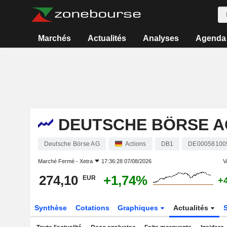
Marchés
Actualités
Analyses
Agenda
DEUTSCHE BÖRSE A
Deutsche Börse AG
Actions
DB1
DE00058100
Marché Fermé -
Xetra
17:36:28 07/08/2026
V
274,10
+1,74%
EUR
+
Synthèse
Cotations
Graphiques
Actualités