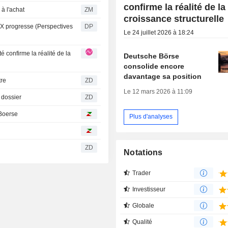
confirme la réalité de la
ste à l'achat
ZM
croissance structurelle
DAX progresse (Perspectives
DP
Le 24 juillet 2026 à 18:24
Deutsche Börse
consolide encore
davantage sa position
utre
ZD
Le 12 mars 2026 à 11:09
r le dossier
ZD
 Boerse
Plus d'analyses
ZD
Notations
Trader
Investisseur
Globale
Qualité