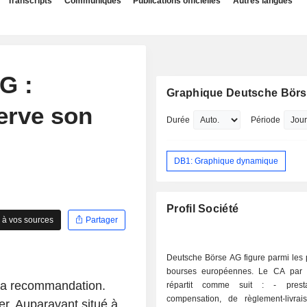
Transcripts
Communiqués
Publications officielles
Autres langues
G :
Graphique Deutsche Bör
erve son
Durée
Période
DB1: Graphique dynamique
Profil Société
 à vos sources
Partager
Deutsche Börse AG figure parmi les 
bourses européennes. Le CA par a
 sa recommandation.
répartit comme suit : - prestations de
compensation, de règlement-livra
r. Auparavant situé à