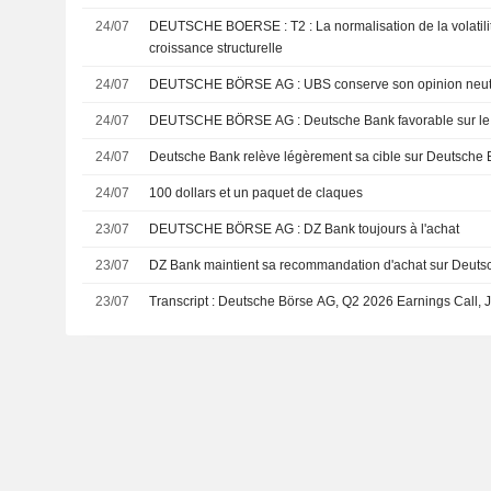
24/07
DEUTSCHE BOERSE : T2 : La normalisation de la volatilité confirme la réalité de la
croissance structurelle
24/07
DEUTSCHE BÖRSE AG : UBS conserve son opinion ne
24/07
DEUTSCHE BÖRSE AG : Deutsche Bank favorable su
24/07
Deutsche Bank relève légèrement sa cible sur Deutsche
24/07
100 dollars et un paquet de claques
23/07
DEUTSCHE BÖRSE AG : DZ Bank toujours à l'achat
23/07
DZ Bank maintient sa recommandation d'achat sur Deuts
23/07
Transcript : Deutsche Börse AG, Q2 2026 Earnings Call, J