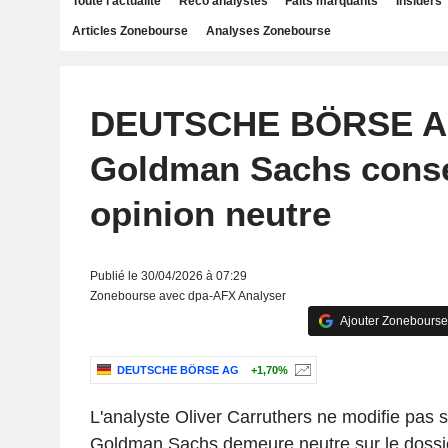
Toute l'actualité
Reco analystes
Faits marquants
Insiders
Articles Zonebourse
Analyses Zonebourse
DEUTSCHE BÖRSE A
Goldman Sachs cons
opinion neutre
Publié le 30/04/2026 à 07:29
Zonebourse avec dpa-AFX Analyser
Ajouter Zonebourse
DEUTSCHE BÖRSE AG
+1,70%
L'analyste Oliver Carruthers ne modifie pas
Goldman Sachs demeure neutre sur le dossie