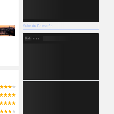
Suite du Palmarès
Palmarès