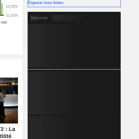
Espace mes listes
Palmarès
 : La
ilité