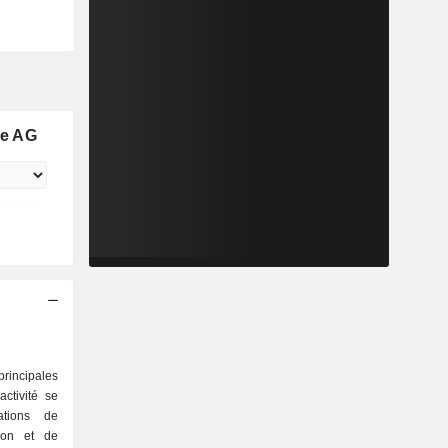
se AG
principales
ctivité se
ison et de