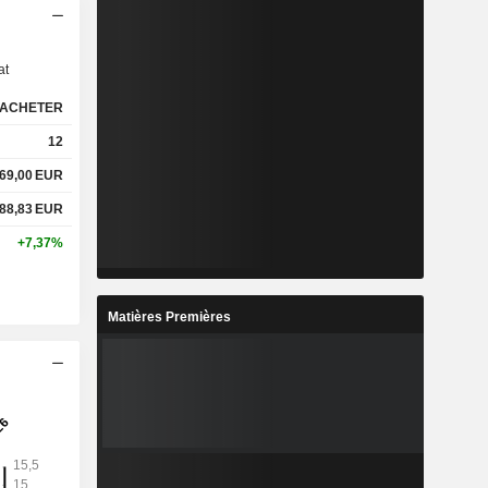
s
at
ACHETER
12
69,00
EUR
88,83
EUR
+7,37%
Matières Premières