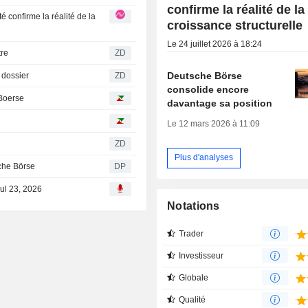
confirme la réalité de la
croissance structurelle
Le 24 juillet 2026 à 18:24
utre
ZD
Deutsche Börse
r le dossier
ZD
consolide encore
 Boerse
davantage sa position
Le 12 mars 2026 à 11:09
ZD
Plus d'analyses
che Börse
DP
ul 23, 2026
Notations
Trader
Investisseur
Globale
Qualité