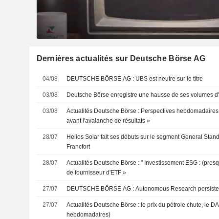
Dernières actualités sur Deutsche Börse AG
04/08
DEUTSCHE BÖRSE AG : UBS est neutre sur le titre
03/08
Deutsche Börse enregistre une hausse de ses volumes d'
03/08
Actualités Deutsche Börse : Perspectives hebdomadaires
avant l'avalanche de résultats »
28/07
Helios Solar fait ses débuts sur le segment General Stan
Francfort
28/07
Actualités Deutsche Börse : " Investissement ESG : (presq
de fournisseur d'ETF »
27/07
DEUTSCHE BÖRSE AG : Autonomous Research persi
27/07
Actualités Deutsche Börse : le prix du pétrole chute, le 
hebdomadaires)