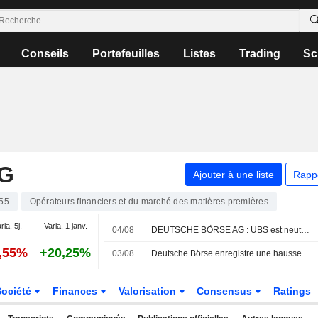
Conseils
Portefeuilles
Listes
Trading
Sc
G
Ajouter à une liste
Rapp
55
Opérateurs financiers et du marché des matières premières
ria. 5j.
Varia. 1 janv.
04/08
DEUTSCHE BÖRSE AG : UBS est neutre sur le titre
0,55%
+20,25%
03/08
Deutsche Börse enregistre une hausse de ses volumes d'échanges en juillet
Société
Finances
Valorisation
Consensus
Ratings