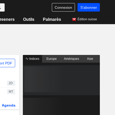
Connexion
S'abonner
reeners
Outils
Palmarès
Édition suisse
Indices
Europe
Amériques
Asie
ort PDF
ZD
MT
Agenda
Secteur
Dérivés
Fonds et ETFs