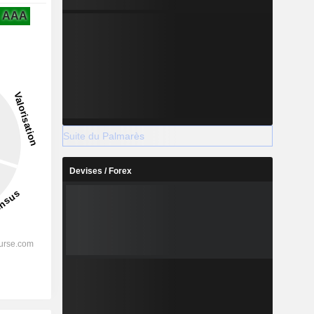
AAA
Suite du Palmarès
Devises / Forex