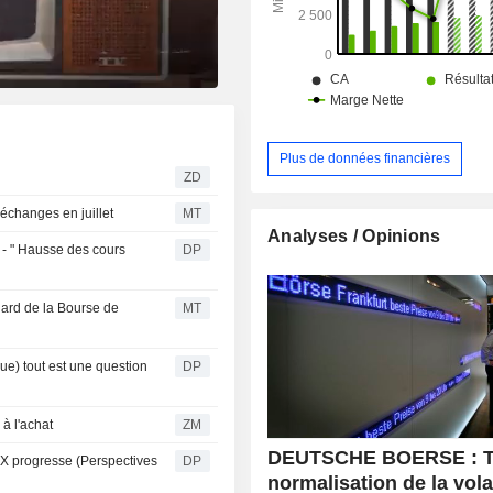
Plus de données financières
ZD
échanges en juillet
MT
Analyses / Opinions
 - " Hausse des cours
DP
dard de la Bourse de
MT
ue) tout est une question
DP
ste à l'achat
ZM
DEUTSCHE BOERSE : T2
DAX progresse (Perspectives
DP
normalisation de la volat