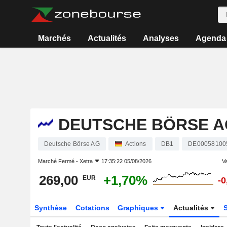
Marchés
Actualités
Analyses
Agenda
DEUTSCHE BÖRSE A
Deutsche Börse AG
Actions
DB1
DE00058100
Marché Fermé -
Xetra
17:35:22 05/08/2026
Va
269,00
+1,70%
EUR
-
Synthèse
Cotations
Graphiques
Actualités