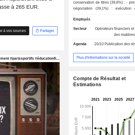
conservation de titres (39,8%) ; - prestations de
passe à 265 EUR.
négociation (39,1%) : exécution 
d'opérations sur les produits dér
Employés
comptant (actions, obligations, warrants
diffusion d'indices et de données
Secteur
Opérateurs financiers e
e à vos sources
Partager
(21,1%). En outre, le groupe dév
des matière
activité de développement et d'impl
Agenda
20/10
Publication des résultat
de solutions informatiques. La répartition
géographique du CA est la suivan
européenne (53,3%), Europe (26%)
Plus d'informations sur la société
(14,2%) et Asie-Pacifique (6,5%).
Compte de Résultat et
Estimations