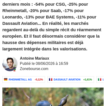
derniers mois : -54% pour CSG, -25% pour
Rheinmetall, -20% pour Saab, -17% pour
Leonardo, -13% pour BAE Systems, -11% pour
Dassault Aviation... En réalité, les marchés
regardent au-delà du simple récit du réarmement
européen. Et il faut désormais considérer que la
hausse des dépenses militaires est déjà
largement intégrée dans les valorisations.
Antoine Mariaux
Publié le 08/06/2026 à 16:59
Zonebourse.com
RHEINMETALL AG
-0,12%
DASSAULT AVIATION
+1,61%
LE