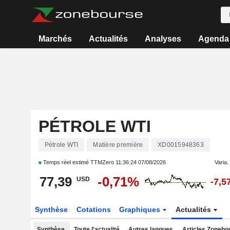
Marchés
Actualités
Analyses
Agenda
PÉTROLE WTI
Pétrole WTI
Matière première
XD0015948363
Temps réel estimé TTMZero
11:36:24 07/08/2026
Varia. 
77,39
-0,71%
USD
-7,5
Synthèse
Cotations
Graphiques
Actualités
Synthèse
Toute l'actualité
Autres langues
Articles Zonebo