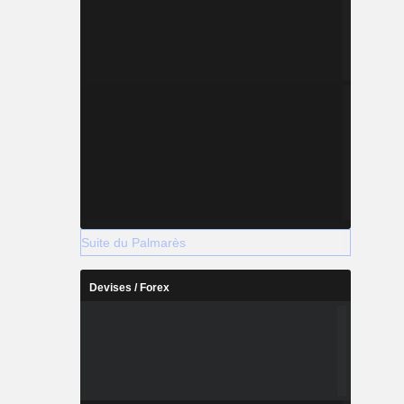
Suite du Palmarès
Devises / Forex