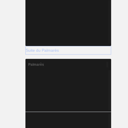
Suite du Palmarès
Palmarès