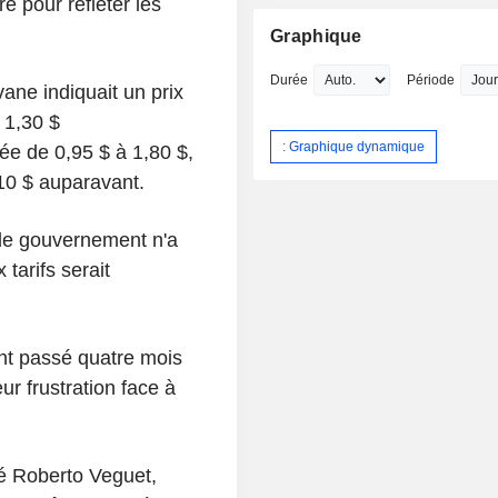
e pour refléter les
Graphique
Durée
Période
ane indiquait un prix
e 1,30 $
: Graphique dynamique
e de 0,95 $ à 1,80 $,
,10 $ auparavant.
t le gouvernement n'a
tarifs serait
ont passé quatre mois
r frustration face à
aré Roberto Veguet,