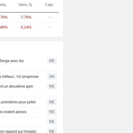
aria.
Varia. 5j.
Capi.
-7,76%
-
,76%
-5,14%
-
,86%
 Tanga avec les
RE
s métaux ; l'or progresse
AN
nt un deuxième gain
RE
premières pour juillet
RE
is restent atones
RE
RE
rapport sur l'emploi
RE