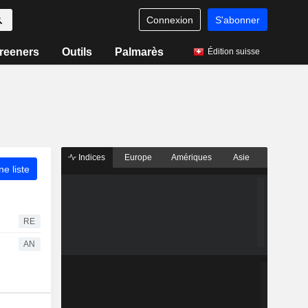
Connexion
S'abonner
reeners
Outils
Palmarès
Édition suisse
Indices
Europe
Amériques
Asie
ne liste
RE
AN