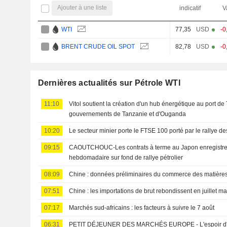
Ajouter à une liste
indicatif
V
WTI
77,35
USD
-0
BRENT CRUDE OIL SPOT
82,78
USD
-0
Dernières actualités sur Pétrole WTI
11:10
Vitol soutient la création d'un hub énergétique au port de
gouvernements de Tanzanie et d'Ouganda
10:20
Le secteur minier porte le FTSE 100 porté par le rallye de
09:15
CAOUTCHOUC-Les contrats à terme au Japon enregistre
hebdomadaire sur fond de rallye pétrolier
08:09
Chine : données préliminaires du commerce des matières 
07:51
Chine : les importations de brut rebondissent en juillet ma
07:17
Marchés sud-africains : les facteurs à suivre le 7 août
06:31
PETIT DÉJEUNER DES MARCHÉS EUROPE - L'espoir d'un 