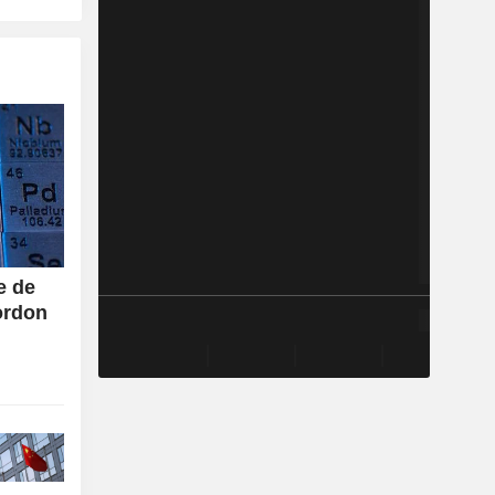
e de
ordon