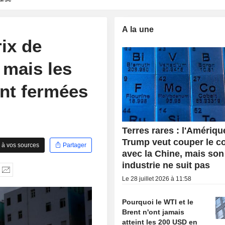
A la une
ix de
 mais les
ent fermées
Terres rares : l'Amériqu
Trump veut couper le c
 à vos sources
Partager
avec la Chine, mais son
industrie ne suit pas
Le 28 juillet 2026 à 11:58
Pourquoi le WTI et le
Brent n'ont jamais
atteint les 200 USD en