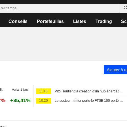
Conseils
Portefeuilles
Listes
Trading
Sc
Ajouter à u
5j.
Varia. 1 janv.
11:10
Vitol soutient la création d'un hub énergétique au port de Tanga avec les gouvernements de Tanzanie et d'Ouganda
7%
+35,41%
10:20
Le secteur minier porte le FTSE 100 porté par le rallye des métaux ; l'or progresse
urse