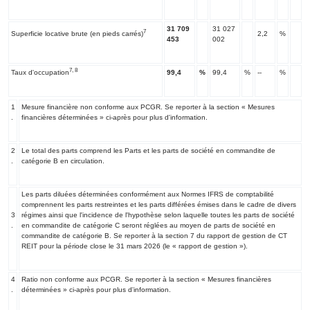
31
709
31 027
7
Superficie locative brute (en pieds carrés)
2,2
%
453
002
7, 8
Taux d'occupation
99,4
%
99,4
%
--
%
1
Mesure financière non conforme aux PCGR. Se reporter à la section « Mesures
.
financières déterminées » ci-après pour plus d'information.
2
Le total des parts comprend les Parts et les parts de société en commandite de
.
catégorie B en circulation.
Les parts diluées déterminées conformément aux Normes IFRS de comptabilité
comprennent les parts restreintes et les parts différées émises dans le cadre de divers
3
régimes ainsi que l'incidence de l'hypothèse selon laquelle toutes les parts de société
.
en commandite de catégorie C seront réglées au moyen de parts de société en
commandite de catégorie B. Se reporter à la section 7 du rapport de gestion de CT
REIT pour la période close le 31 mars 2026 (le « rapport de gestion »).
4
Ratio non conforme aux PCGR. Se reporter à la section « Mesures financières
.
déterminées » ci-après pour plus d'information.