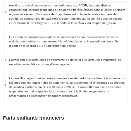
Aux fins du calcul des mesures non conformes aux PCGR, les parts diluées
comprennent les parts restreintes et les parts différées émises dans le cadre de divers
5
régimes et excluent l'incidence de l'hypothèse selon laquelle toutes les parts de
.
société en commandite de catégorie C seront réglées au moyen de parts de société
en commandite de catégorie B. Se reporter à la section 7 du rapport de gestion.
Les données comparatives ont été retraitées en fonction des investissements de
6
maintien normalisés, conformément à la méthodologie de la période en cours. Se
.
reporter à la section 10.1 e) du rapport de gestion.
7
Correspond aux immeubles de commerce de détail et aux immeubles industriels, et
.
exclut les immeubles en cours d'aménagement.
Le taux d'occupation et les autres mesures clés de performance liées à la location ont
été préparés en fonction des engagements, ce qui comprend l'incidence des contrats
8
de location existants conclus le 31 mars 2026, le 31 mars 2025 ou avant ces dates,
.
respectivement, ainsi que les locaux inoccupés à la fin de ces périodes de
présentation de l'information financière respectives.
Faits saillants financiers