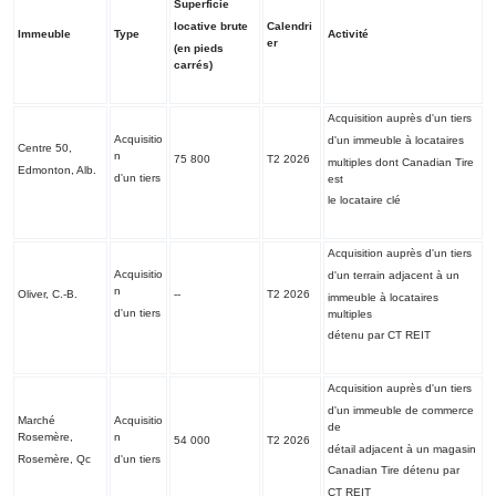
Superficie
locative
brute
Calendri
Immeuble
Type
Activité
er
(en pieds
carrés)
Acquisition auprès d'un tiers
Acquisitio
d'un immeuble à locataires
Centre 50,
n
75 800
T2 2026
multiples dont Canadian Tire
Edmonton, Alb.
d'un tiers
est
le locataire clé
Acquisition auprès d'un tiers
Acquisitio
d'un terrain adjacent à un
n
Oliver, C.-B.
--
T2 2026
immeuble à locataires
d'un tiers
multiples
détenu par CT REIT
Acquisition auprès d'un tiers
d'un immeuble de commerce
Marché
Acquisitio
de
Rosemère,
n
54 000
T2 2026
détail adjacent à un magasin
Rosemère, Qc
d'un tiers
Canadian Tire détenu par
CT REIT