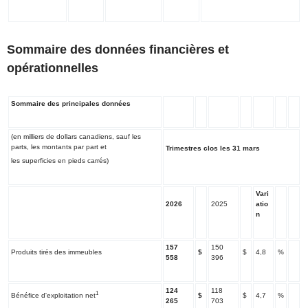
Sommaire des données financières et
opérationnelles
Sommaire des principales données
(en milliers de dollars canadiens, sauf les
parts, les montants par part et
Trimestres clos les 31
mars
les superficies en pieds carrés)
Vari
2026
2025
atio
n
157
150
Produits tirés des immeubles
$
$
4,8
%
558
396
124
118
1
Bénéfice d'exploitation net
$
$
4,7
%
265
703