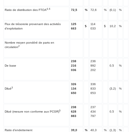
4, 6
Ratio de distribution des FTOA
72,5
%
72,6
%
(0,1)
%
Flux de trésorerie provenant des activités
125
114
$
$
10,2
%
d'exploitation
663
033
Nombre moyen pondéré de parts en
2
circulation
238
236
De base
216
992
0,5
%
036
202
326
336
3
Dilué
134
833
(3,2)
%
650
653
238
237
5
Dilué (mesure non conforme aux PCGR)
628
434
0,5
%
883
797
Ratio d'endettement
39,0
%
40,3
%
(1,3)
%