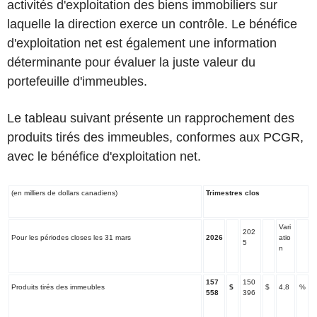
activités d'exploitation des biens immobiliers sur
laquelle la direction exerce un contrôle. Le bénéfice
d'exploitation net est également une information
déterminante pour évaluer la juste valeur du
portefeuille d'immeubles.
Le tableau suivant présente un rapprochement des
produits tirés des immeubles, conformes aux PCGR,
avec le bénéfice d'exploitation net.
(en milliers de dollars canadiens)
Trimestres clos
Vari
202
Pour les périodes closes les 31 mars
2026
atio
5
n
157
150
Produits tirés des immeubles
$
$
4,8
%
558
396