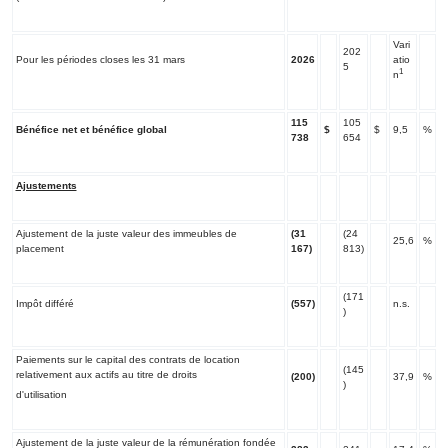
Vari
202
Pour les périodes closes les 31 mars
2026
atio
5
1
n
115
105
Bénéfice net et bénéfice global
$
$
9,5
%
738
654
Ajustements
Ajustement de la juste valeur des immeubles de
(31
(24
25,6
%
placement
167)
813)
(171
Impôt différé
(557)
n.s.
)
Paiements sur le capital des contrats de location
(145
relativement aux actifs au titre de droits
(200)
37,9
%
)
d'utilisation
Ajustement de la juste valeur de la rémunération fondée