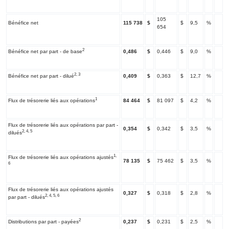
105
Bénéfice net
115 738
$
$
9,5
%
654
2
Bénéfice net par part - de base
0,486
$
0,446
$
9,0
%
2, 3
Bénéfice net par part - dilué
0,409
$
0,363
$
12,7
%
1
Flux de trésorerie liés aux opérations
84 464
$
81 097
$
4,2
%
Flux de trésorerie liés aux opérations par part -
0,354
$
0,342
$
3,5
%
2, 4, 5
dilués
1,
Flux de trésorerie liés aux opérations ajustés
78 135
$
75 462
$
3,5
%
6
Flux de trésorerie liés aux opérations ajustés
0,327
$
0,318
$
2,8
%
2, 4, 5, 6
par part - dilués
2
Distributions par part - payées
0,237
$
0,231
$
2,5
%