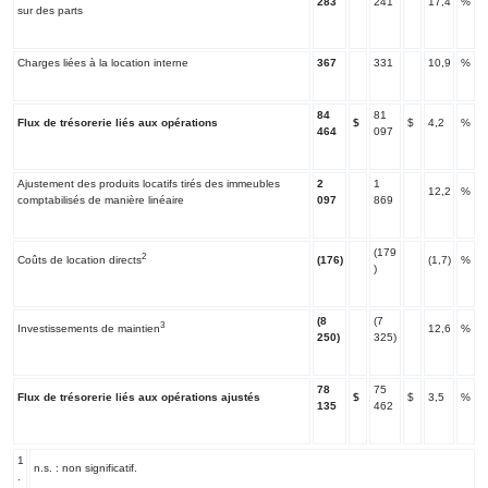
283
241
17,4
%
sur des parts
Charges liées à la location interne
367
331
10,9
%
84
81
Flux de trésorerie liés aux opérations
$
$
4,2
%
464
097
Ajustement des produits locatifs tirés des immeubles
2
1
12,2
%
comptabilisés de manière linéaire
097
869
(179
2
Coûts de location directs
(176)
(1,7)
%
)
(8
(7
3
Investissements de maintien
12,6
%
250)
325)
78
75
Flux de trésorerie liés aux opérations ajustés
$
$
3,5
%
135
462
1
n.s. : non significatif.
.