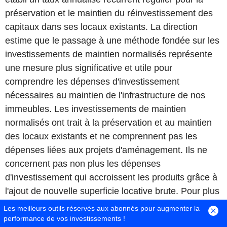
préservation et le maintien du réinvestissement des
capitaux dans ses locaux existants. La direction
estime que le passage à une méthode fondée sur les
investissements de maintien normalisés représente
une mesure plus significative et utile pour
comprendre les dépenses d'investissement
nécessaires au maintien de l'infrastructure de nos
immeubles. Les investissements de maintien
normalisés ont trait à la préservation et au maintien
des locaux existants et ne comprennent pas les
dépenses liées aux projets d'aménagement. Ils ne
concernent pas non plus les dépenses
d'investissement qui accroissent les produits grâce à
l'ajout de nouvelle superficie locative brute. Pour plus
d'information sur chaque trimestre, se reporter à la
Les meilleurs outils réservés aux abonnés pour augmenter la
section 11 du rapport de gestion.
performance de vos investissements !