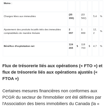
Moins
:
(35
(33
Charges liées aux immeubles
5,4
%
390)
562)
Ajustement des produits locatifs tirés des immeubles
2
1
12,
%
comptabilisés de manière linéaire
097
869
2
124
118
Bénéfice d'exploitation net
$
$
4,7
%
265
703
Flux de trésorerie liés aux opérations («
FTO
») et
flux de trésorerie liés aux opérations ajustés («
FTOA
»)
Certaines mesures financières non conformes aux
PCGR du secteur de l'immobilier ont été définies par
l'Association des biens immobiliers du Canada (la «