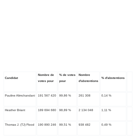
Nombre de
% de votes
Nombre
Candidat
% d'abstentions
votes pour
pour
d'abstentions
Pauline Alimchandani
191 567 420
99,86 %
261 308
0,14 %
Heather Briant
189 694 680
98,89 %
2 134 048
1,11 %
Thomas J. (TJ) Flood
190 890 246
99,51 %
938 482
0,49 %