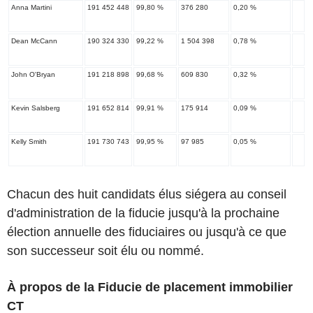
Anna Martini
191 452 448
99,80 %
376 280
0,20 %
Dean McCann
190 324 330
99,22 %
1 504 398
0,78 %
John O'Bryan
191 218 898
99,68 %
609 830
0,32 %
Kevin Salsberg
191 652 814
99,91 %
175 914
0,09 %
Kelly Smith
191 730 743
99,95 %
97 985
0,05 %
Chacun des huit candidats élus siégera au conseil
d'administration de la fiducie jusqu'à la prochaine
élection annuelle des fiduciaires ou jusqu'à ce que
son successeur soit élu ou nommé.
À propos de la Fiducie de placement immobilier
CT