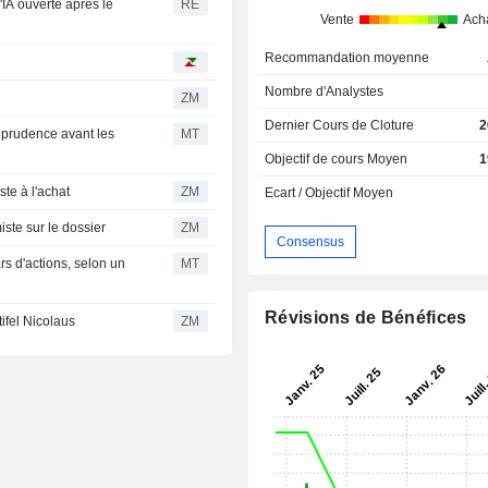
l'IA ouverte après le
RE
Vente
Ach
Recommandation moyenne
Nombre d'Analystes
ZM
Dernier Cours de Cloture
2
a prudence avant les
MT
Objectif de cours Moyen
1
chs persiste à l'achat
ZM
Ecart / Objectif Moyen
tanley optimiste sur le dossier
ZM
Consensus
s d'actions, selon un
MT
Révisions de Bénéfices
itive de Stifel Nicolaus
ZM