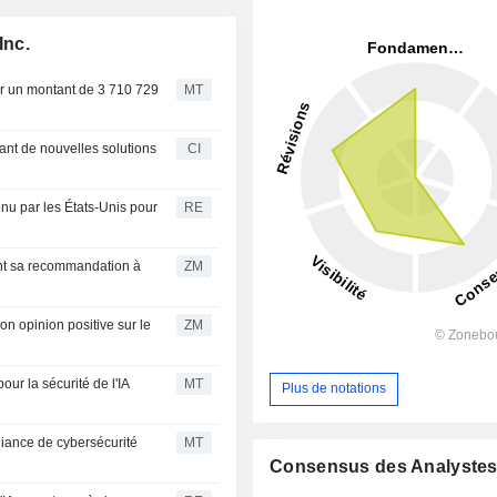
Inc.
ur un montant de 3 710 729
MT
nt de nouvelles solutions
CI
enu par les États-Unis pour
RE
ZM
ZM
our la sécurité de l'IA
MT
Plus de notations
lliance de cybersécurité
MT
Consensus des Analyste