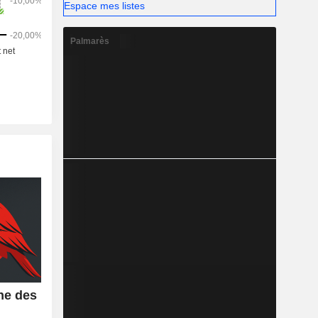
Espace mes listes
Palmarès
he des