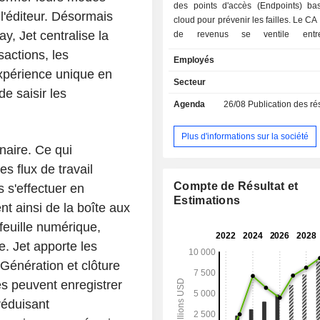
des points d'accès (Endpoints) ba
 l'éditeur. Désormais
cloud pour prévenir les failles. Le CA par source
y, Jet centralise la
de revenus se ventile entr
d'abonnements (94,9%) et de 
sactions, les
Employés
services professionnels (5,1%). La répartition
xpérience unique en
géographique du CA est la suivante :
Secteur
e saisir les
(66,8%), Europe-Moyen-Orient-Afriqu
Agenda
26/08
Publication des résultat
Asie-Pacifique (10,3%) et autres (6,6
Plus d'informations sur la société
naire. Ce qui
s flux de travail
Compte de Résultat et
 s'effectuer en
Estimations
 ainsi de la boîte aux
efeuille numérique,
e. Jet apporte les
Génération et clôture
es peuvent enregistrer
réduisant