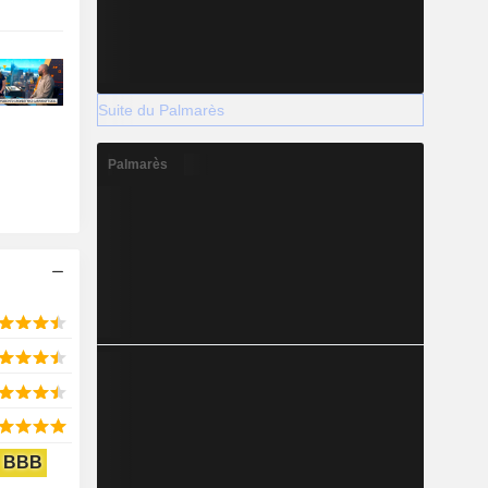
Suite du Palmarès
Palmarès
BBB