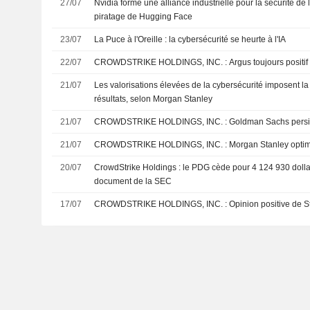
27/07
Nvidia forme une alliance industrielle pour la sécurité de 
piratage de Hugging Face
23/07
La Puce à l'Oreille : la cybersécurité se heurte à l'IA
22/07
CROWDSTRIKE HOLDINGS, INC. : Argus toujours positif
21/07
Les valorisations élevées de la cybersécurité imposent l
résultats, selon Morgan Stanley
21/07
CROWDSTRIKE HOLDINGS, INC. : Goldman Sa
21/07
CROWDSTRIKE HOLDINGS, INC. : Morgan S
20/07
CrowdStrike Holdings : le PDG cède pour 4 124 930 dollar
document de la SEC
17/07
CROWDSTRIKE HOLDINGS, INC. : Opinion pos