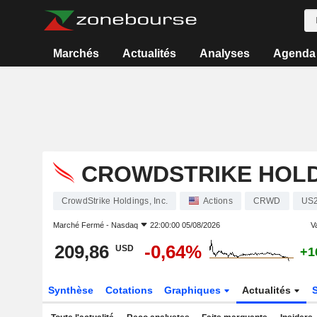
Marchés
Actualités
Analyses
Agenda
CROWDSTRIKE HOLDI
CrowdStrike Holdings, Inc.
Actions
CRWD
US
Marché Fermé -
Nasdaq
22:00:00 05/08/2026
Va
209,86
-0,64%
USD
+1
Synthèse
Cotations
Graphiques
Actualités