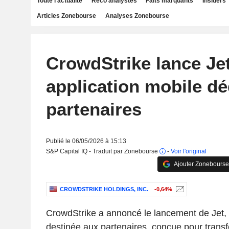
Toute l'actualité
Reco analystes
Faits marquants
Insiders
Articles Zonebourse
Analyses Zonebourse
CrowdStrike lance Je
application mobile dé
partenaires
Publié le 06/05/2026 à 15:13
S&P Capital IQ - Traduit par Zonebourse
-
Voir l'original
Ajouter Zonebourse
CROWDSTRIKE HOLDINGS, INC.
-0,64%
CrowdStrike a annoncé le lancement de Jet, 
destinée aux partenaires, conçue pour trans