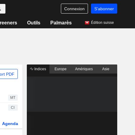
Connexion
S'abonner
reeners
Outils
Palmarès
Édition suisse
Indices
Europe
Amériques
Asie
ort PDF
MT
CI
Agenda
Secteur
Dérivés
Fonds et ETFs