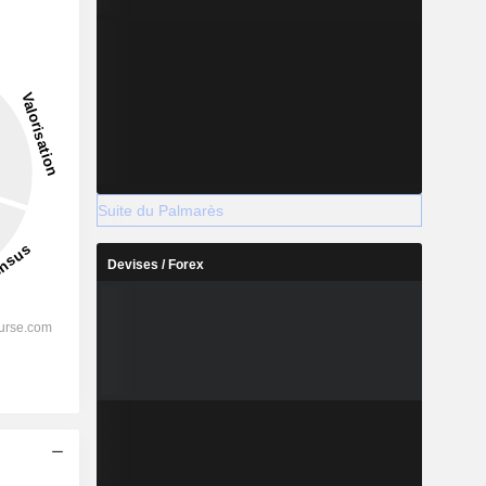
Suite du Palmarès
Devises / Forex
s