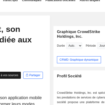
Transcripts
Communiqués
Publications officielles
Autres langues
t, son
Graphique CrowdStrike
Holdings, Inc.
diée aux
Durée
Période
CRWD: Graphique dynamique
 à vos sources
Partager
Profil Société
CrowdStrike Holdings, Inc. est spéc
son application mobile
les prestations de services de cybers
société propose une plateforme de 
former leurs modes