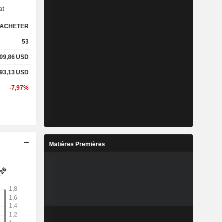
at
ACHETER
53
09,86
USD
93,13
USD
-7,97%
Matières Premières