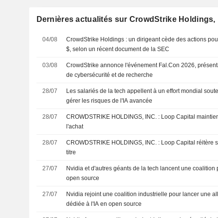
Dernières actualités sur CrowdStrike Holdings, 
04/08
CrowdStrike Holdings : un dirigeant cède des actions po
$, selon un récent document de la SEC
03/08
CrowdStrike annonce l'événement Fal.Con 2026, présenta
de cybersécurité et de recherche
28/07
Les salariés de la tech appellent à un effort mondial sout
gérer les risques de l'IA avancée
28/07
CROWDSTRIKE HOLDINGS, INC. : Loop Capital maintient sa recommandation à
l'achat
28/07
CROWDSTRIKE HOLDINGS, INC. : Loop Capital réitère son opinion positive sur le
titre
27/07
Nvidia et d'autres géants de la tech lancent une coalition p
open source
27/07
Nvidia rejoint une coalition industrielle pour lancer une a
dédiée à l'IA en open source