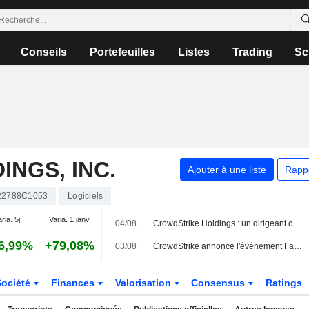
Conseils
Portefeuilles
Listes
Trading
Sc
NGS, INC.
Ajouter à une liste
Rapp
22788C1053
Logiciels
ria. 5j.
Varia. 1 janv.
04/08
CrowdStrike Holdings : un dirigeant cède des actions pour un montant de 3 710 729 $, selon un récent document de la SEC
6,99%
+79,08%
03/08
CrowdStrike annonce l'événement Fal.Con 2026, présentant de nouvelles solutions de cybersécurité et de recherche
Société
Finances
Valorisation
Consensus
Ratings