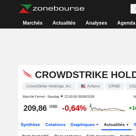
Marchés
Actualités
Analyses
Agenda
CROWDSTRIKE HOLDI
CrowdStrike Holdings, Inc.
Actions
CRWD
US
Marché Fermé -
Nasdaq
22:00:00 05/08/2026
Va
209,86
-0,64%
USD
+1
Synthèse
Cotations
Graphiques
Actualités