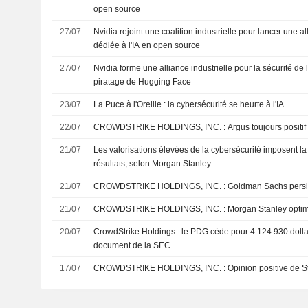
open source
27/07
Nvidia rejoint une coalition industrielle pour lancer une a
dédiée à l'IA en open source
27/07
Nvidia forme une alliance industrielle pour la sécurité de 
piratage de Hugging Face
23/07
La Puce à l'Oreille : la cybersécurité se heurte à l'IA
22/07
CROWDSTRIKE HOLDINGS, INC. : Argus toujours positif
21/07
Les valorisations élevées de la cybersécurité imposent l
résultats, selon Morgan Stanley
21/07
CROWDSTRIKE HOLDINGS, INC. : Goldman Sa
21/07
CROWDSTRIKE HOLDINGS, INC. : Morgan S
20/07
CrowdStrike Holdings : le PDG cède pour 4 124 930 dollar
document de la SEC
17/07
CROWDSTRIKE HOLDINGS, INC. : Opinion pos