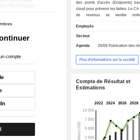
des points d'accès (Endpoints) ba
cloud pour prévenir les failles. Le CA par source
de revenus se ventile entr
d'abonnements (94,9%) et de 
membres
Employés
services professionnels (5,1%). La répartition
géographique du CA est la suivante :
ontinuer
Secteur
(66,8%), Europe-Moyen-Orient-Afriqu
Agenda
26/08
Publication des résultat
Asie-Pacifique (10,3%) et autres (6,6
 un compte
Plus d'informations sur la société
le
Compte de Résultat et
Estimations
e
dIn
l