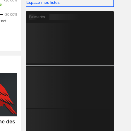
Espace mes listes
Palmarès
he des