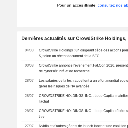
Pour un accès illimité,
consultez nos 
Dernières actualités sur CrowdStrike Holdings, 
04/08
CrowdStrike Holdings : un dirigeant cède des actions po
$, selon un récent document de la SEC
03/08
CrowdStrike annonce l'événement Fal.Con 2026, présenta
de cybersécurité et de recherche
28/07
Les salariés de la tech appellent à un effort mondial sout
gérer les risques de l'IA avancée
28/07
CROWDSTRIKE HOLDINGS, INC. : Loop Capital maintient sa recommandation à
l'achat
28/07
CROWDSTRIKE HOLDINGS, INC. : Loop Capital réitère son opinion positive sur le
titre
27/07
Nvidia et d'autres géants de la tech lancent une coalition p