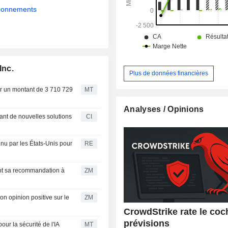
abonnements
Inc.
Plus de données financières
ur un montant de 3 710 729
MT
Analyses / Opinions
nt de nouvelles solutions
CI
enu par les États-Unis pour
RE
ZM
ZM
CrowdStrike rate le coc
prévisions
our la sécurité de l'IA
MT