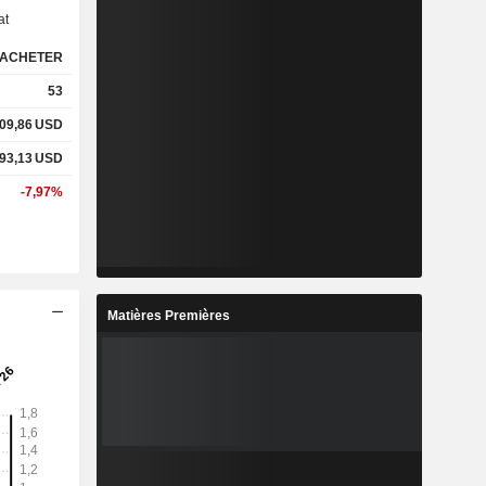
at
ACHETER
53
09,86
USD
93,13
USD
-7,97%
Matières Premières