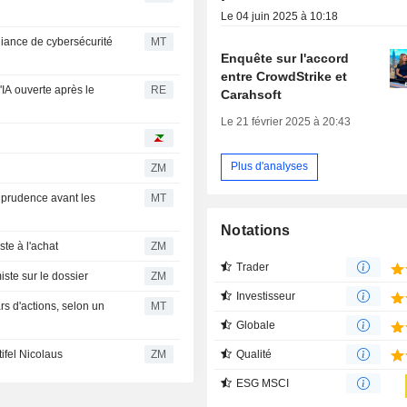
Le 04 juin 2025 à 10:18
lliance de cybersécurité
MT
Enquête sur l'accord
entre CrowdStrike et
l'IA ouverte après le
RE
Carahsoft
Le 21 février 2025 à 20:43
Plus d'analyses
ZM
a prudence avant les
MT
Notations
chs persiste à l'achat
ZM
Trader
tanley optimiste sur le dossier
ZM
Investisseur
s d'actions, selon un
MT
Globale
Qualité
itive de Stifel Nicolaus
ZM
ESG MSCI