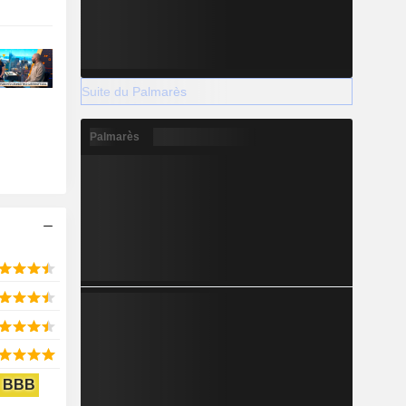
Suite du Palmarès
Palmarès
BBB