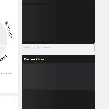
Suite du Palmarès
Devises / Forex
s