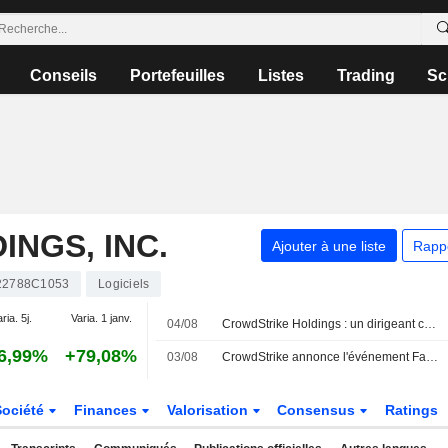
Conseils
Portefeuilles
Listes
Trading
Sc
NGS, INC.
Ajouter à une liste
Rapp
22788C1053
Logiciels
ria. 5j.
Varia. 1 janv.
04/08
CrowdStrike Holdings : un dirigeant cède des actions pour un montant de 3 710 729 $, selon un récent document de la SEC
6,99%
+79,08%
03/08
CrowdStrike annonce l'événement Fal.Con 2026, présentant de nouvelles solutions de cybersécurité et de recherche
Société
Finances
Valorisation
Consensus
Ratings