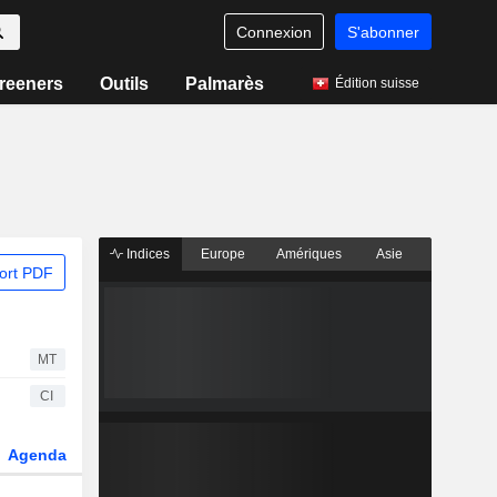
Connexion
S'abonner
reeners
Outils
Palmarès
Édition suisse
Indices
Europe
Amériques
Asie
ort PDF
MT
CI
Agenda
Secteur
Dérivés
Fonds et ETFs