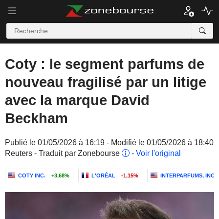
Coty : le segment parfums de
nouveau fragilisé par un litige
avec la marque David
Beckham
Publié le 01/05/2026 à 16:19 - Modifié le 01/05/2026 à 18:40
Reuters - Traduit par Zonebourse
-
Voir l'original
COTY INC.
+3,68%
L'ORÉAL
-1,15%
INTERPARFUMS, INC.