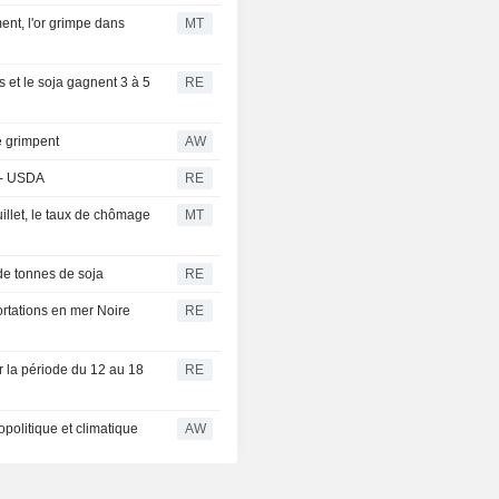
ent, l'or grimpe dans
MT
 et le soja gagnent 3 à 5
RE
re grimpent
AW
 - USDA
RE
uillet, le taux de chômage
MT
de tonnes de soja
RE
portations en mer Noire
RE
ur la période du 12 au 18
RE
politique et climatique
AW