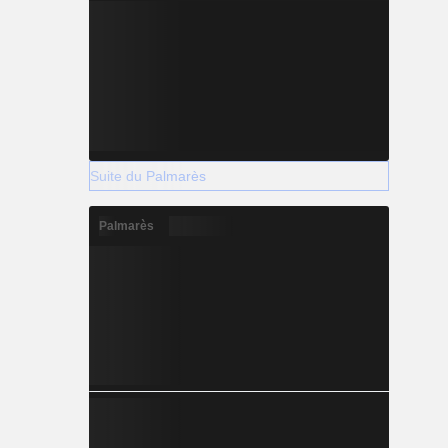
Suite du Palmarès
Palmarès