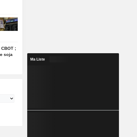
le CBOT ;
le soja
Ma Liste