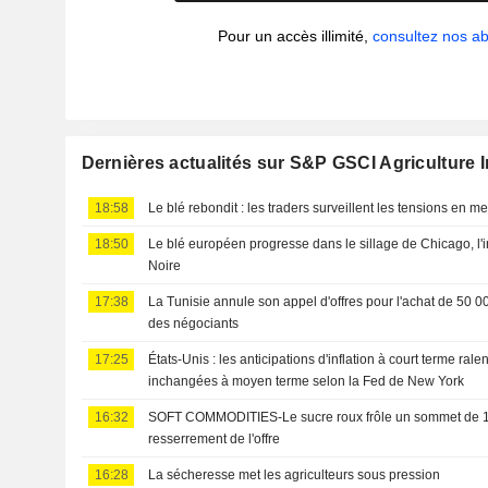
Pour un accès illimité,
consultez nos 
Dernières actualités sur S&P GSCI Agriculture 
18:58
Le blé rebondit : les traders surveillent les tensions en mer
18:50
Le blé européen progresse dans le sillage de Chicago, l'i
Noire
17:38
La Tunisie annule son appel d'offres pour l'achat de 50 0
des négociants
17:25
États-Unis : les anticipations d'inflation à court terme ralent
inchangées à moyen terme selon la Fed de New York
16:32
SOFT COMMODITIES-Le sucre roux frôle un sommet de 1
resserrement de l'offre
16:28
La sécheresse met les agriculteurs sous pression