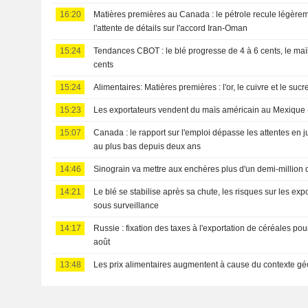
16:20
Matières premières au Canada : le pétrole recule légèrem
l'attente de détails sur l'accord Iran-Oman
15:24
Tendances CBOT : le blé progresse de 4 à 6 cents, le maïs
cents
15:24
Alimentaires: Matières premières : l'or, le cuivre et le suc
15:23
Les exportateurs vendent du maïs américain au Mexique
15:07
Canada : le rapport sur l'emploi dépasse les attentes en j
au plus bas depuis deux ans
14:46
Sinograin va mettre aux enchères plus d'un demi-million 
14:21
Le blé se stabilise après sa chute, les risques sur les ex
sous surveillance
14:17
Russie : fixation des taxes à l'exportation de céréales po
août
13:48
Les prix alimentaires augmentent à cause du contexte géo