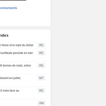
abonnements
Index
 Noire et le repli du dollar
RE
ncertitude persiste en mer
RE
00 tonnes de maïs, selon
RE
issent en juillet,
MT
0 mois face au
RE
AW