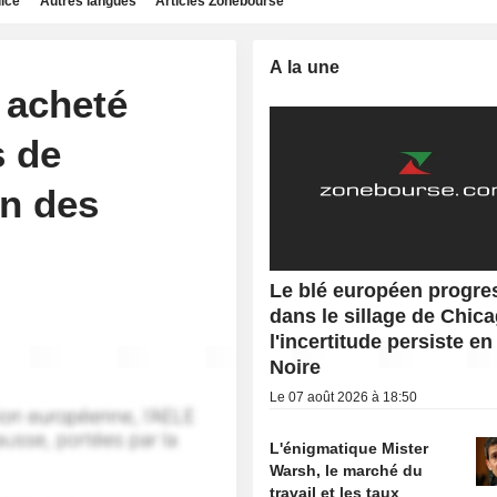
dice
Autres langues
Articles Zonebourse
A la une
 acheté
s de
on des
Le blé européen progre
dans le sillage de Chica
l'incertitude persiste e
Noire
Le 07 août 2026 à 18:50
L'énigmatique Mister
Warsh, le marché du
travail et les taux