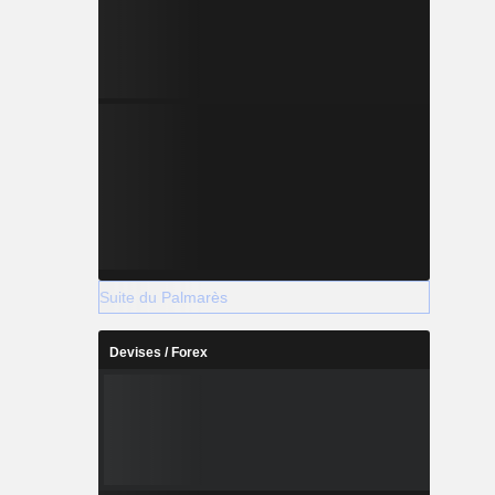
Suite du Palmarès
Devises / Forex