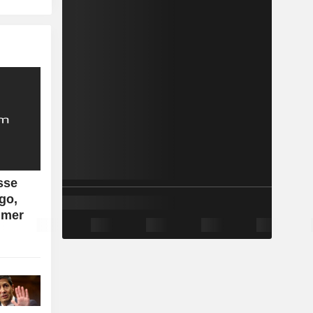
sse
go,
n mer