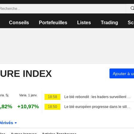
Conseils
Portefeuilles
Listes
Trading
Sc
TURE INDEX
Ajouter à u
ria. 5j.
Varia. 1 janv.
18:58
Le blé rebondit : les traders surveillent les tensions en mer Noire et le repli du dollar
,82%
+10,97%
18:50
Le blé européen progresse dans le sillage de Chicago, l'incertitude persiste en mer Noire
Dérivés