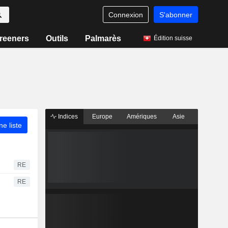
Connexion
S'abonner
reeners
Outils
Palmarès
Édition suisse
Indices
Europe
Amériques
Asie
ne liste
RE
RE