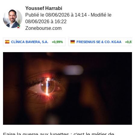
Youssef Harrabi
Publié le 08/06/2026 à 14:14 - Modifié le
08/06/2026 à 16:22
Zonebourse.com
CLÍNICA BAVIERA, S.A.
+0,99%
FRESENIUS SE & CO. KGAA
+0,81
Faire la guerre aux lunettes : c'est le métier de