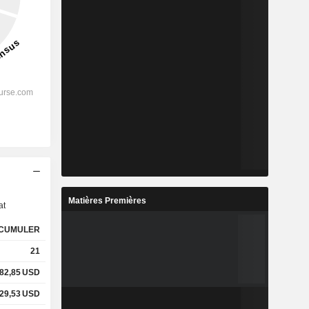
s
Matières Premières
at
CUMULER
21
82,85
USD
29,53
USD