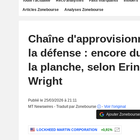
Toute l'actualité
Reco analystes
Faits marquants
Insiders
Articles Zonebourse
Analyses Zonebourse
Chaîne d'approvisio
la défense : encore d
la planche, selon Erin
Wright
Publié le 25/03/2026 à 21:11
MT Newswires - Traduit par Zonebourse
-
Voir l'original
Ajouter Zonebourse
LOCKHEED MARTIN CORPORATION
+0,91%