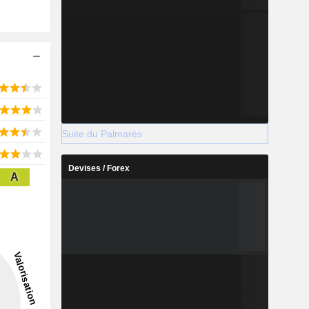
Suite du Palmarès
Devises / Forex
A