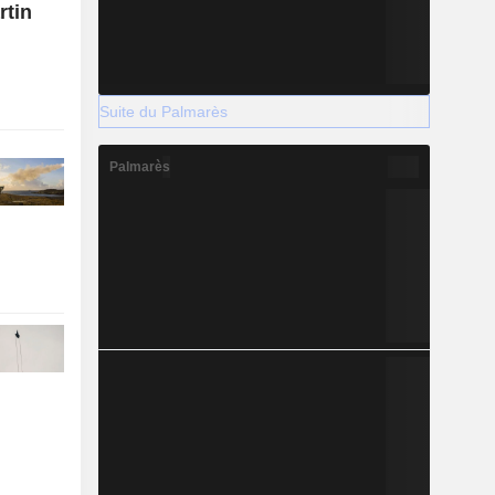
rtin
é
Suite du Palmarès
Palmarès