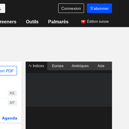
Connexion
S'abonner
reeners
Outils
Palmarès
Édition suisse
Indices
Europe
Amériques
Asie
ort PDF
RE
MT
Agenda
Secteur
Dérivés
Fonds et ETFs