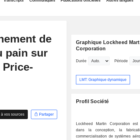
Transcripts
Communiqués
Publications officielles
Autres langues
nnement de
Graphique Lockheed Mart
Corporation
u pain sur
Durée
Période
 Price-
LMT: Graphique dynamique
Profil Société
 à vos sources
Partager
Lockheed Martin Corporation est 
dans la conception, la fabricat
commercialisation de systèmes aéro