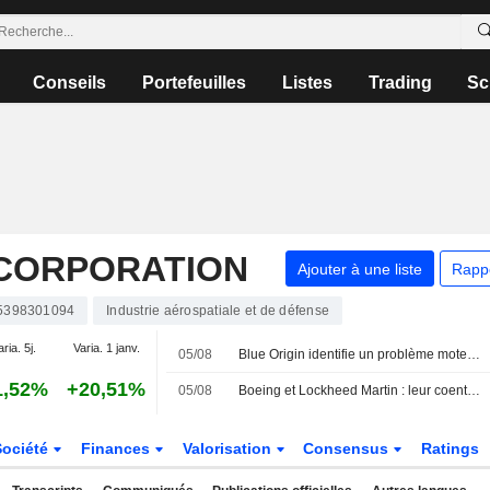
Conseils
Portefeuilles
Listes
Trading
Sc
CORPORATION
Ajouter à une liste
Rapp
5398301094
Industrie aérospatiale et de défense
aria. 5j.
Varia. 1 janv.
05/08
Blue Origin identifie un problème moteur comme cause de l'explosion de New Glenn
1,52%
+20,51%
05/08
Boeing et Lockheed Martin : leur coentreprise cherche à lever 500 millions de dollars via un placement privé obligataire
Société
Finances
Valorisation
Consensus
Ratings