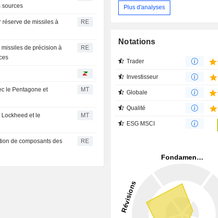
s sources
Plus d'analyses
r réserve de missiles à
RE
Notations
s missiles de précision à
RE
rces
Trader
Investisseur
ec le Pentagone et
MT
Globale
Qualité
c Lockheed et le
MT
ESG MSCI
ction de composants des
RE