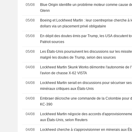
05/08
Blue Origin identifie un problème moteur comme cause d
Glenn
05/08
Boeing et Lockheed Martin : leur coentreprise cherche à l
dollars via un placement privé obligataire
05/08
En dépit des doutes émis par Trump, les USA discutent to
Patriot-sources
05/08
Les États-Unis poursuivent les discussions sur les missile
malgré les doutes de Trump, selon des sources
04/08
Lockheed Martin Skunk Works démontre l'autonomie de l'I
l'avion de chasse X-62 VISTA
04/08
Lockheed Martin serait en discussions pour sécuriser se
minéraux critiques aux États-Unis
04/08
Embraer décroche une commande de la Colombie pour de
KC-390
04/08
Lockheed Martin négocie des accords d'approvisionnemen
aux États-Unis, selon Reuters
04/08
Lockheed cherche à s'approvisionner en minerais aux État