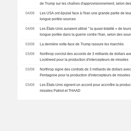
de Trump sur les chaînes d'approvisionnement, selon de
04/08
Les USA ont épuisé face à l'Iran une grande partie de leu
longue portée-sources
04/08
Les États-Unis auraient utilisé " la quasi-totalité » de leur
longue portée dans la guerre contre l'Iran, selon des sou
03/08
La dernière volte-face de Trump rassure les marchés
03/08
Northrop conclut des accords de 3 milliards de dollars av
Lockheed pour la production d'intercepteurs de missiles
03/08
Northrop signe des contrats de 3 milliards de dollars ave
Pentagone pour la production d'intercepteurs de missiles
03/08
Les États-Unis signent un accord pour accroître la produ
missiles Patriot et THAAD