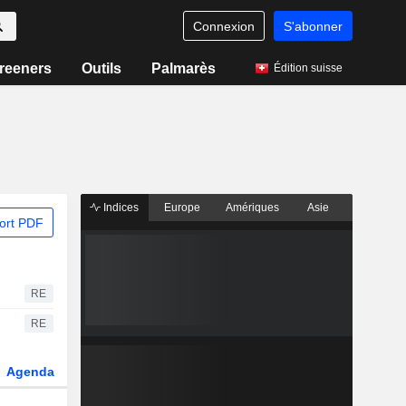
Connexion
S'abonner
reeners
Outils
Palmarès
Édition suisse
Indices
Europe
Amériques
Asie
ort PDF
RE
RE
Agenda
Secteur
Dérivés
Fonds et ETFs