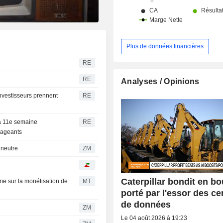
Plus de données financières
RE
RE
Analyses / Opinions
investisseurs prennent
RE
la 11e semaine
RE
urageants
ion neutre
ZM
Caterpillar bondit en bo
me sur la monétisation de
MT
porté par l'essor des ce
de données
ZM
Le 04 août 2026 à 19:23