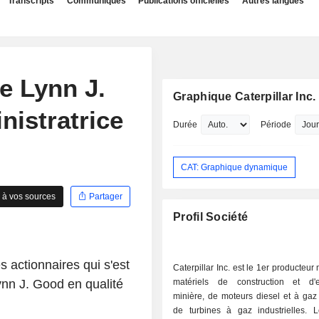
Transcripts
Communiqués
Publications officielles
Autres langues
e Lynn J.
Graphique Caterpillar Inc.
nistratrice
Durée
Période
CAT: Graphique dynamique
 à vos sources
Partager
Profil Société
 actionnaires qui s'est
Caterpillar Inc. est le 1er producteur
Lynn J. Good en qualité
matériels de construction et d'ex
minière, de moteurs diesel et à gaz 
de turbines à gaz industrielles.