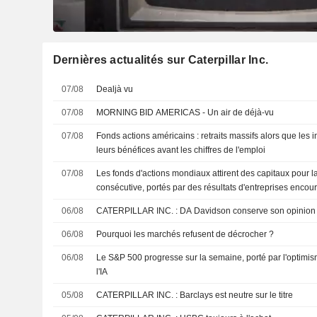
Dernières actualités sur Caterpillar Inc.
07/08
Dealjà vu
07/08
MORNING BID AMERICAS - Un air de déjà-vu
07/08
Fonds actions américains : retraits massifs alors que les 
leurs bénéfices avant les chiffres de l'emploi
07/08
Les fonds d'actions mondiaux attirent des capitaux pour 
consécutive, portés par des résultats d'entreprises enco
06/08
CATERPILLAR INC. : DA Davidson conserve son opin
06/08
Pourquoi les marchés refusent de décrocher ?
06/08
Le S&P 500 progresse sur la semaine, porté par l'optimis
l'IA
05/08
CATERPILLAR INC. : Barclays est neutre sur le titre