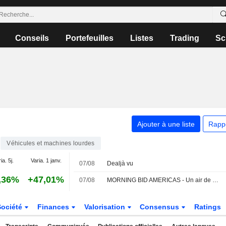
Conseils
Portefeuilles
Listes
Trading
Sc
Ajouter à une liste
Rapp
Véhicules et machines lourdes
ia. 5j.
Varia. 1 janv.
07/08
Dealjà vu
,36%
+47,01%
07/08
MORNING BID AMERICAS - Un air de déjà-vu
Société
Finances
Valorisation
Consensus
Ratings