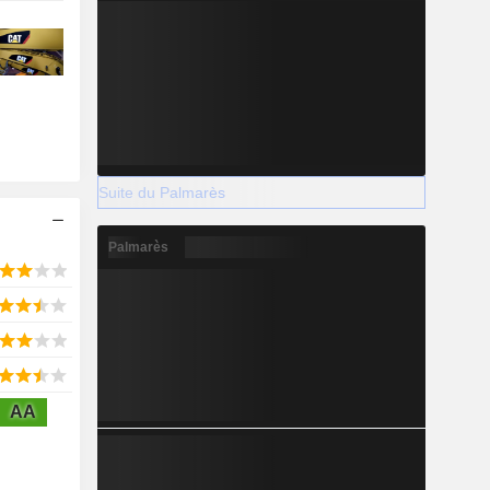
Suite du Palmarès
Palmarès
AA