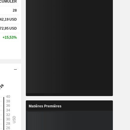
CUMULER
28
42,19
USD
72,95
USD
+15,53%
Matières Premières