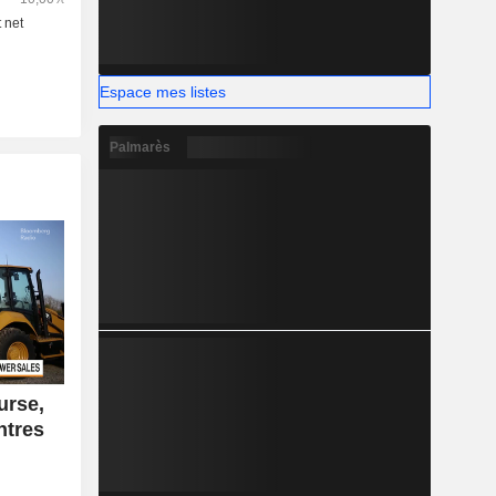
Espace mes listes
Palmarès
urse,
ntres