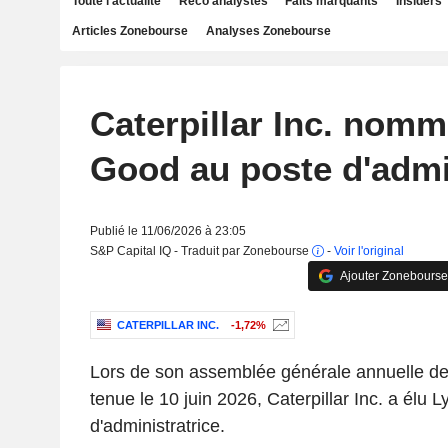
Toute l'actualité
Reco analystes
Faits marquants
Insiders
Articles Zonebourse
Analyses Zonebourse
Caterpillar Inc. nomm
Good au poste d'admi
Publié le 11/06/2026 à 23:05
S&P Capital IQ - Traduit par Zonebourse
-
Voir l'original
Ajouter Zonebourse
CATERPILLAR INC.
-1,72%
Lors de son assemblée générale annuelle des
tenue le 10 juin 2026, Caterpillar Inc. a élu 
d'administratrice.