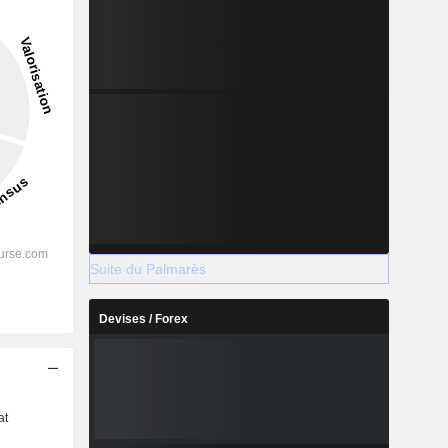
Suite du Palmarès
Devises / Forex
s
at