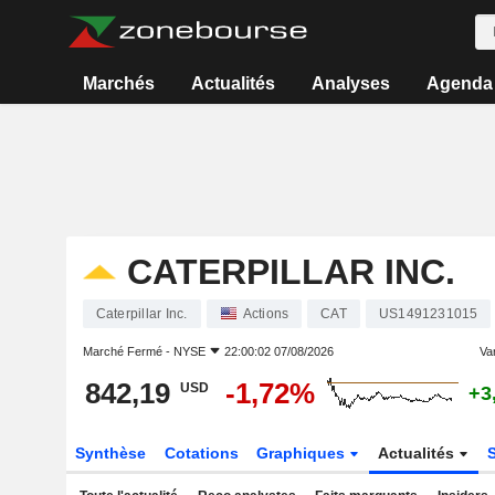
Marchés
Actualités
Analyses
Agenda
CATERPILLAR INC.
Caterpillar Inc.
Actions
CAT
US1491231015
Marché Fermé -
NYSE
22:00:02 07/08/2026
Var
842,19
-1,72%
USD
+3
Synthèse
Cotations
Graphiques
Actualités