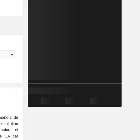
 mondial de
ploitation
naturel, et
 Le CA par