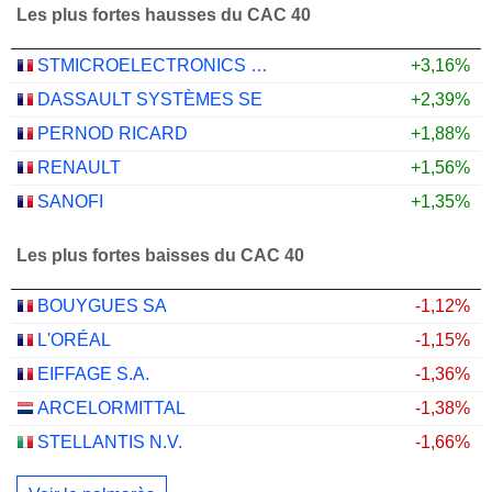
Les plus fortes hausses du CAC 40
STMICROELECTRONICS N.V.
+3,16%
DASSAULT SYSTÈMES SE
+2,39%
PERNOD RICARD
+1,88%
RENAULT
+1,56%
SANOFI
+1,35%
Les plus fortes baisses du CAC 40
BOUYGUES SA
-1,12%
L'ORÉAL
-1,15%
EIFFAGE S.A.
-1,36%
ARCELORMITTAL
-1,38%
STELLANTIS N.V.
-1,66%