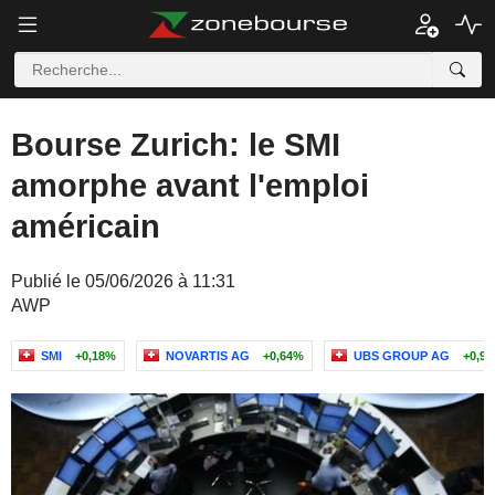
Bourse Zurich: le SMI
amorphe avant l'emploi
américain
Publié le 05/06/2026 à 11:31
AWP
SMI
+0,18%
NOVARTIS AG
+0,64%
UBS GROUP AG
+0,9