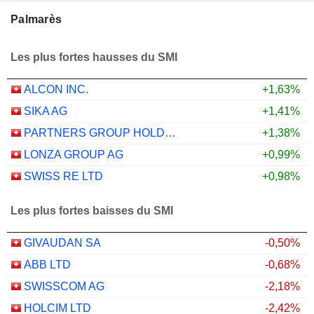
Palmarès
Les plus fortes hausses du SMI
ALCON INC.
+1,63%
SIKA AG
+1,41%
PARTNERS GROUP HOLDING AG
+1,38%
LONZA GROUP AG
+0,99%
SWISS RE LTD
+0,98%
Les plus fortes baisses du SMI
GIVAUDAN SA
-0,50%
ABB LTD
-0,68%
SWISSCOM AG
-2,18%
HOLCIM LTD
-2,42%