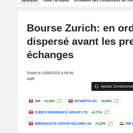
Synthèse
Toute l'actualité
Actualités des composants de l'in
Bourse Zurich: en or
dispersé avant les pr
échanges
Publié le 16/06/2026 à 08:46
AWP
Ajouter Zonebourse
SMI
+0,18%
NOVARTIS AG
+0,64%
ZURICH INSURANCE GROUP LTD
+0,71%
SWISSQUOTE GROUP HOLDING SA
+0,33%
INR 