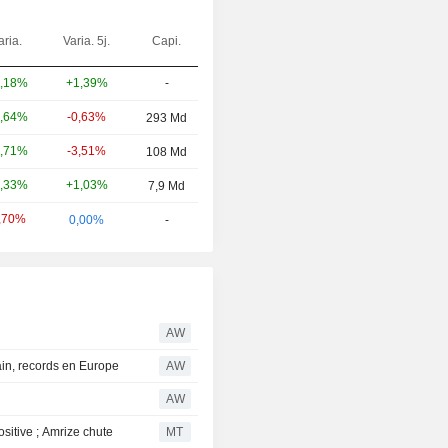
aria.
Varia. 5j.
Capi.
+1,39%
-
,18%
-0,63%
,64%
293 Md
-3,51%
,71%
108 Md
+1,03%
,33%
7,9 Md
,70%
0,00%
-
AW
in, records en Europe
AW
AW
sitive ; Amrize chute
MT