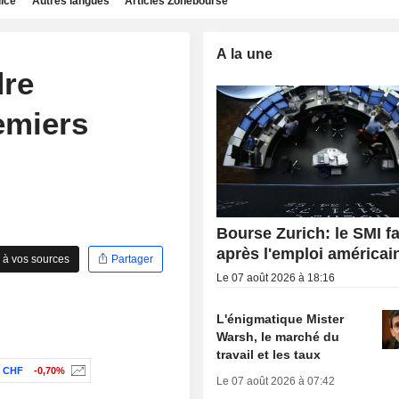
dice
Autres langues
Articles Zonebourse
A la une
dre
emiers
Bourse Zurich: le SMI fa
après l'emploi américai
 à vos sources
Partager
Le 07 août 2026 à 18:16
L'énigmatique Mister
Warsh, le marché du
travail et les taux
/ CHF
-0,70%
Le 07 août 2026 à 07:42