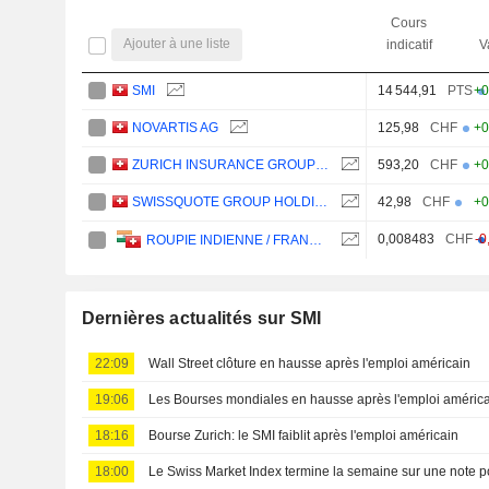
Cours
Ajouter à une liste
indicatif
V
SMI
14 544,91
PTS
+0
NOVARTIS AG
125,98
CHF
+0
ZURICH INSURANCE GROUP LTD
593,20
CHF
+0
SWISSQUOTE GROUP HOLDING SA
42,98
CHF
+0
0,008483
CHF
-0
ROUPIE INDIENNE / FRANC SUISSE
Dernières actualités sur SMI
22:09
Wall Street clôture en hausse après l'emploi américain
19:06
Les Bourses mondiales en hausse après l'emploi américa
18:16
Bourse Zurich: le SMI faiblit après l'emploi américain
18:00
Le Swiss Market Index termine la semaine sur une note po