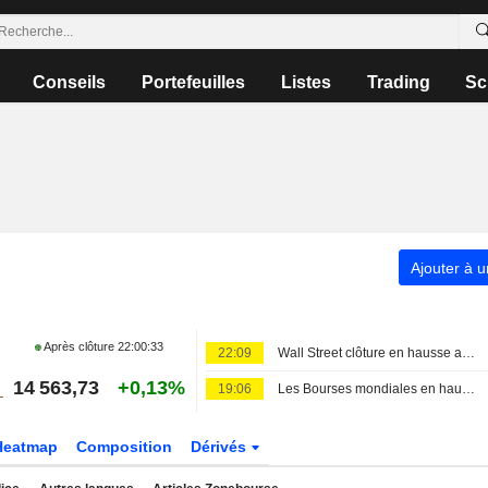
Conseils
Portefeuilles
Listes
Trading
Sc
Ajouter à u
Après clôture
22:00:33
22:09
Wall Street clôture en hausse après l'emploi américain
14 563,73
+0,13%
19:06
Les Bourses mondiales en hausse après l'emploi américain, records en Europe
Heatmap
Composition
Dérivés