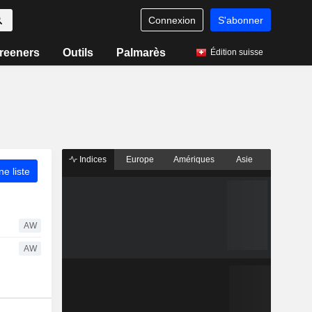
Connexion
S'abonner
reeners
Outils
Palmarès
Édition suisse
Indices
Europe
Amériques
Asie
ne liste
AW
AW