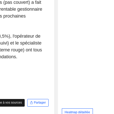
s (pas couvert) a fait
 rentable gestionnaire
es prochaines
,5%), l'opérateur de
vi) et le spécialiste
erne rouge) ont tous
ndations.
e à vos sources
Partager
Heatmap détaillée