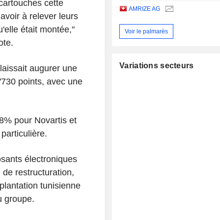
cartouches cette
AMRIZE AG
voir à relever leurs
'elle était montée,"
Voir le palmarès
ote.
Variations secteurs
laissait augurer une
730 points, avec une
,8% pour Novartis et
particulière.
osants électroniques
 de restructuration,
lantation tunisienne
u groupe.