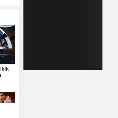
iblit
n