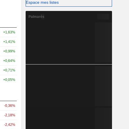
Espace mes listes
Palmarès
+1,63%
+1,41%
+0,99%
+0,64%
+0,71%
+0,05%
-0,36%
-2,18%
-2,42%