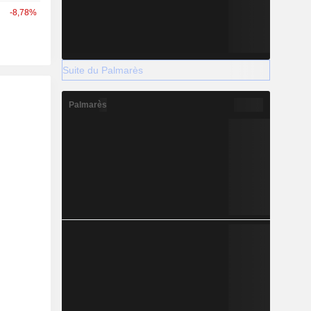
-8,78%
Suite du Palmarès
Palmarès