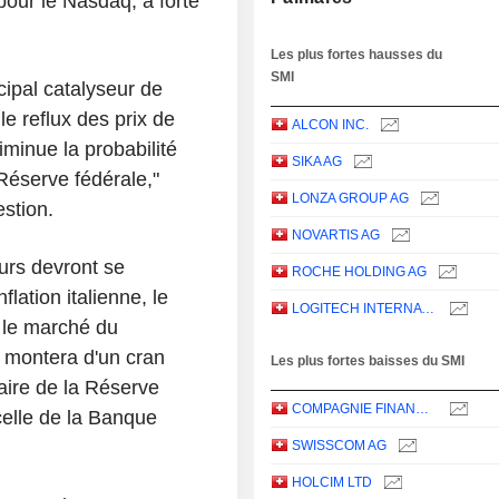
pour le Nasdaq, à forte
Les plus fortes hausses du
SMI
ncipal catalyseur de
le reflux des prix de
ALCON INC.
diminue la probabilité
SIKA AG
Réserve fédérale,"
LONZA GROUP AG
stion.
NOVARTIS AG
urs devront se
ROCHE HOLDING AG
flation italienne, le
LOGITECH INTERNATIONAL S.A.
 le marché du
 montera d'un cran
Les plus fortes baisses du SMI
aire de la Réserve
COMPAGNIE FINANCIERE RICHEMONT
celle de la Banque
SWISSCOM AG
HOLCIM LTD