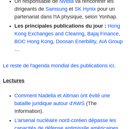
Un responsable de
Nvidia
va rencontrer les
dirigeants de
Samsung
et
SK Hynix
pour un
partenariat dans l'IA physique, selon Yonhap.
Les principales publications du jour
:
Hong
Kong Exchanges and Clearing
,
Bajaj Finance
,
BOC Hong Kong
,
Doosan Enerbility
,
AIA Group
…
Le reste de l'agenda mondial des publications ici
.
Lectures
Comment Nadella et Altman ont évité une
bataille juridique autour d'AWS
(The
Information).
L'arsenal nucléaire nord-coréen dépasse les
capacités de défense antimissile américaines