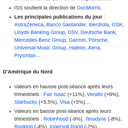
ISS soutient la direction de
DocMorris
.
Les principales publications du jour
:
AstraZeneca
,
Banco Santander
,
Iberdrola
,
GSK
,
Lloyds Banking Group
,
DSV
,
Deutsche Bank
,
Mercedes-Benz Group
,
Garmin
,
Porsche
,
Universal Music Group
,
Haleon
,
Aena
,
Prysmian
…
D'Amérique du Nord
Valeurs en hausse post-séance après leurs
trimestriels :
Fair Isaac
(+11%),
Veralto
(+8%),
Starbucks
(+5,5%),
Visa
(+5%)…
Valeurs en baisse post-séance après leurs
trimestriels :
Robinhood
(-9%),
Teradyne
(-8%),
Booking
(-4%),
Ingersoll Rand
(-2%)…