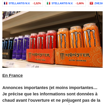
STELLANTIS N.V.
-1,52%
STELLANTIS N.V.
-1,66%
ZHEJIA
En France
Annonces importantes (et moins importantes…
Je précise que les informations sont données à
chaud avant l'ouverture et ne préjugent pas de la