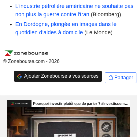
L'industrie pétrolière américaine ne souhaite pas
non plus la guerre contre l'Iran
(Bloomberg)
En Dordogne, plongée en images dans le
quotidien d’aides à domicile
(Le Monde)
© Zonebourse.com - 2026
Ajouter Zonebourse à vos sources
Partager