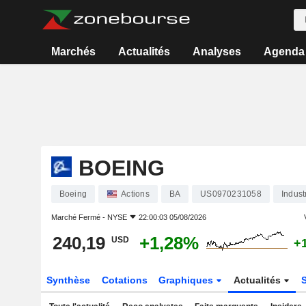
Marchés
Actualités
Analyses
Agenda
BOEING
Boeing
Actions
BA
US0970231058
Indust
Marché Fermé -
NYSE
22:00:03 05/08/2026
240,19
+1,28%
USD
+
Synthèse
Cotations
Graphiques
Actualités