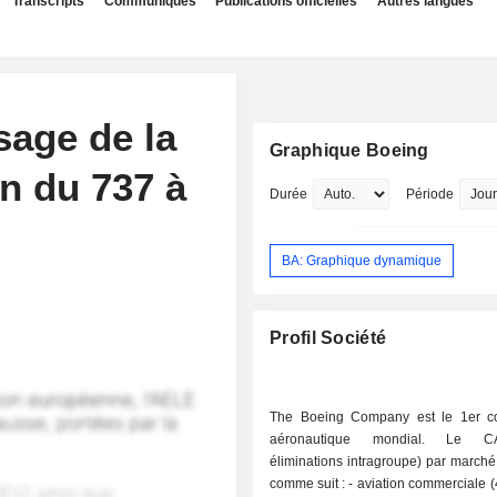
Transcripts
Communiqués
Publications officielles
Autres langues
sage de la
Graphique Boeing
n du 737 à
Durée
Période
BA: Graphique dynamique
Profil Société
The Boeing Company est le 1er co
aéronautique mondial. Le C
éliminations intragroupe) par marché 
comme suit : - aviation commerciale (46,3%). En