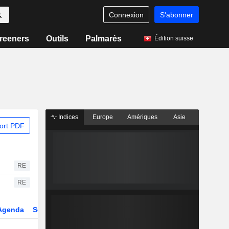
Connexion
S'abonner
reeners
Outils
Palmarès
Édition suisse
Indices
Europe
Amériques
Asie
ort PDF
RE
RE
Agenda
Secteur
Dérivés
Fonds et ETFs