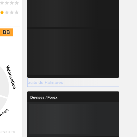
-
BB
Suite du Palmarès
Devises / Forex