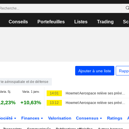
Conseils
Portefeuilles
Listes
Trading
Sc
Ajouter à une liste
Rapp
rie aérospatiale et de défense
Varia. 5j.
Varia. 1 janv.
14:01
Howmet Aerospace relève ses prévisions pour 2026, porté par la hausse de la production aéronautique
12,23%
+10,63%
13:12
Howmet Aerospace relève ses prévisions pour 2026 face à la forte demande de pièces aéronautiques
Société
Finances
Valorisation
Consensus
Ratings