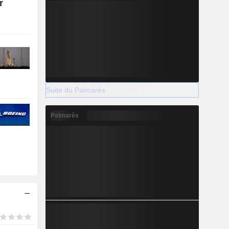
r
Suite du Palmarès
Palmarès