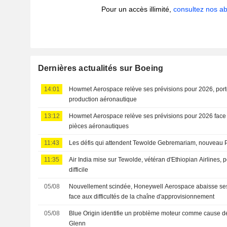
Pour un accès illimité,
consultez nos 
Dernières actualités sur Boeing
14:01
Howmet Aerospace relève ses prévisions pour 2026, porté
production aéronautique
13:12
Howmet Aerospace relève ses prévisions pour 2026 face 
pièces aéronautiques
11:43
Les défis qui attendent Tewolde Gebremariam, nouveau P
11:35
Air India mise sur Tewolde, vétéran d'Ethiopian Airlines,
difficile
05/08
Nouvellement scindée, Honeywell Aerospace abaisse ses
face aux difficultés de la chaîne d'approvisionnement
05/08
Blue Origin identifie un problème moteur comme cause d
Glenn