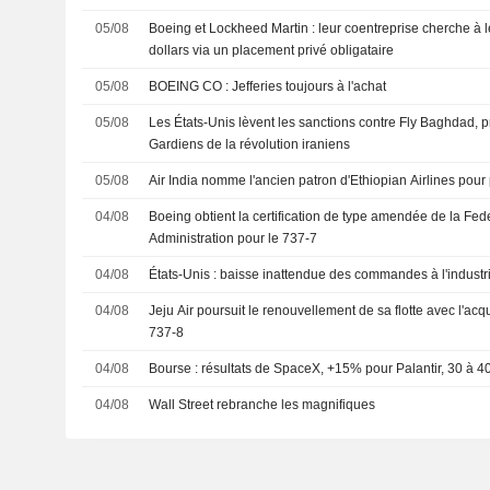
05/08
Boeing et Lockheed Martin : leur coentreprise cherche à l
dollars via un placement privé obligataire
05/08
BOEING CO : Jefferies toujours à l'achat
05/08
Les États-Unis lèvent les sanctions contre Fly Baghdad,
Gardiens de la révolution iraniens
05/08
Air India nomme l'ancien patron d'Ethiopian Airlines pour
04/08
Boeing obtient la certification de type amendée de la Fed
Administration pour le 737-7
04/08
États-Unis : baisse inattendue des commandes à l'industri
04/08
Jeju Air poursuit le renouvellement de sa flotte avec l'ac
737-8
04/08
Bourse : résultats de SpaceX, +15% pour Palantir, 30 à
04/08
Wall Street rebranche les magnifiques