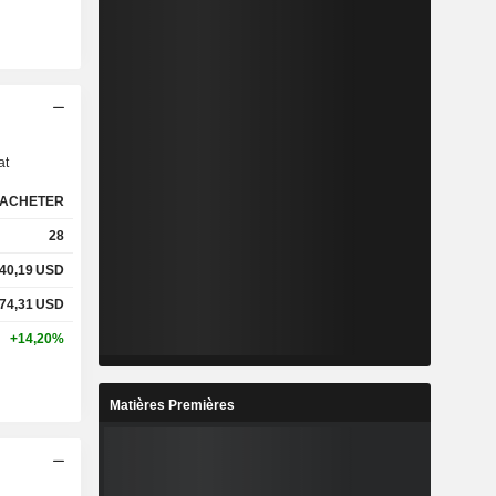
s
at
ACHETER
28
40,19
USD
74,31
USD
+14,20%
Matières Premières