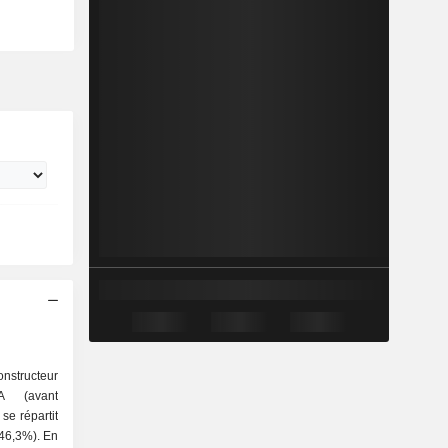
nstructeur
A (avant
se répartit