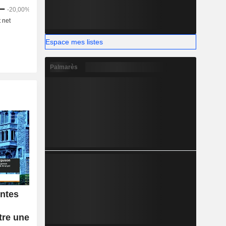
Espace mes listes
Palmarès
entes
tre une