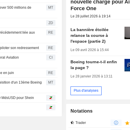
nouvelle charge pour Ai
Force One
ever 500 millions de
MT
Le 28 juillet 2026 à 19:14
ZD
La bannière étoilée
 précédemment liée aux
RE
relance la course à
l'espace (partie 2)
 piloter son redressement
RE
Le 09 avril 2026 à 15:44
eral Aviation
CI
Boeing tourne-t-il enfin
la page ?
e en juin
RE
Le 28 janvier 2026 à 13:11
quisition d'un 13ème Boeing
MT
Plus d'analyses
 40 MdsUSD pour Shein
Notations
Trader