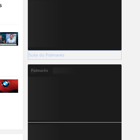
s
Suite du Palmarès
Palmarès