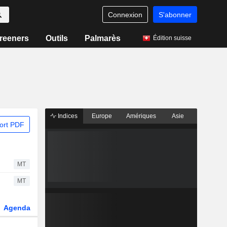
Connexion
S'abonner
reeners
Outils
Palmarès
Édition suisse
Indices
Europe
Amériques
Asie
ort PDF
MT
MT
Agenda
Secteur
Dérivés
Fonds et ETFs