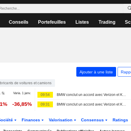
Conseils
Portefeuilles
Listes
Trading
Sc
Ajouter à une liste
Rapp
bricants de voitures et camions
. 5j.
Varia. 1 janv.
09:54
BMW conclut un accord avec Verizon et KDDI pour les services de connectivité automobile aux États-Unis
81%
-36,85%
09:31
BMW conclut un accord avec Verizon et KDDI pour les services de connectivité automobile aux États-Unis
Société
Finances
Valorisation
Consensus
Ratings