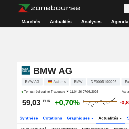
Marchés
Actualités
Analyses
Agenda
BMW AG
BMW AG
Actions
BMW
DE0005190003
Fa
Temps réel estimé
Tradegate
11:04:26 07/08/2026
Varia
59,03
+0,70%
EUR
-0,
Synthèse
Cotations
Graphiques
Actualités