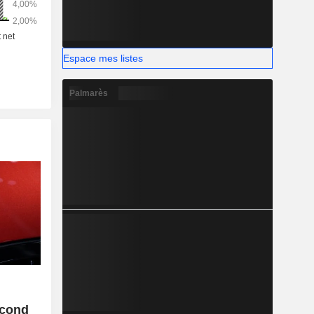
Espace mes listes
Palmarès
econd