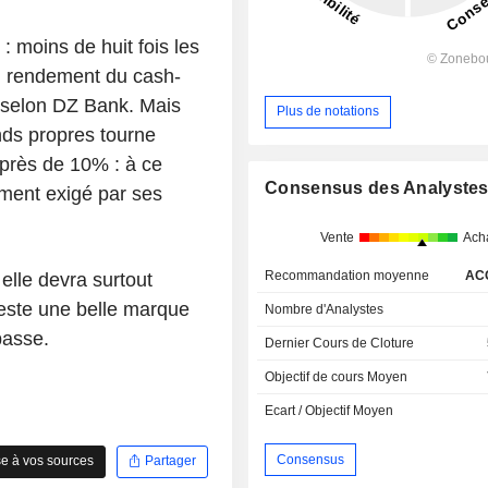
: moins de huit fois les
un rendement du cash-
 selon DZ Bank. Mais
Plus de notations
nds propres tourne
 près de 10% : à ce
Consensus des Analyste
ment exigé par ses
Vente
Ach
Recommandation moyenne
AC
elle devra surtout
reste une belle marque
Nombre d'Analystes
basse.
Dernier Cours de Cloture
Objectif de cours Moyen
Ecart / Objectif Moyen
Consensus
e à vos sources
Partager