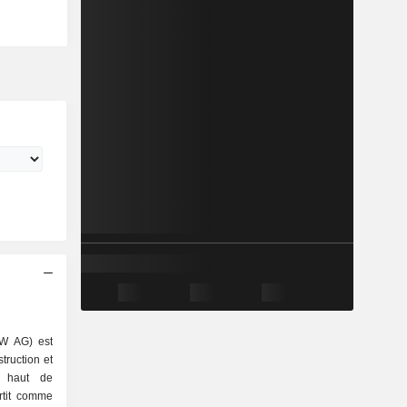
W AG) est
truction et
s haut de
rtit comme