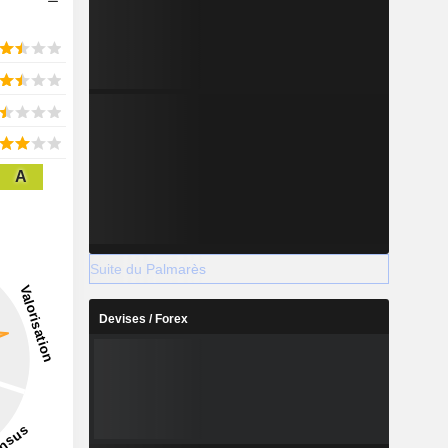
A
Suite du Palmarès
Devises / Forex