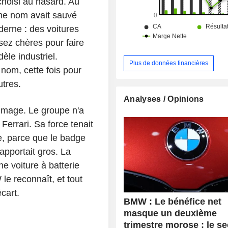
choisi au hasard. Au
e nom avait sauvé
derne : des voitures
ssez chères pour faire
le industriel.
Plus de données financières
nom, cette fois pour
tres.
Analyses / Opinions
image. Le groupe n'a
Ferrari. Sa force tenait
e, parce que le badge
rapportait gros. La
une voiture à batterie
e reconnaît, et tout
cart.
BMW : Le bénéfice net
masque un deuxième
trimestre morose ; le s