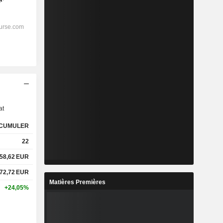
s
at
CUMULER
22
58,62
EUR
72,72
EUR
Matières Premières
+24,05%