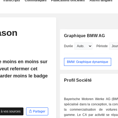
Transcripts
Communiqués
Publications officielles
Autres langues
ason
Graphique BMW AG
Durée
Période
e moins en moins sur
BMW: Graphique dynamique
veut refermer cet
regarder moins le badge
Profil Société
Bayerische Motoren Werke AG (BM
spécialisé dans la conception, la cons
la commercialisation de voiture
 à vos sources
Partager
gamme. Le CA par activité se répa