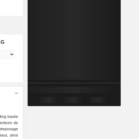
AG
ding basée
ecteurs de
ntreposage
iaux, ainsi