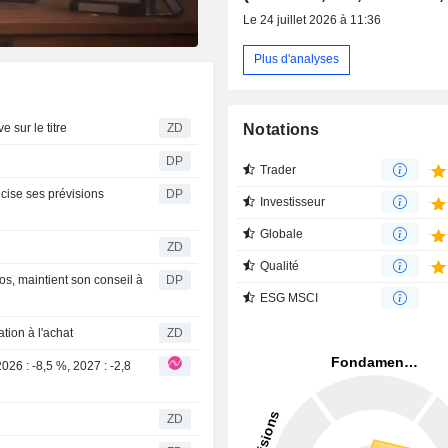
Le 24 juillet 2026 à 11:36
Plus d'analyses
itive sur le titre
ZD
Notations
DP
Trader
cise ses prévisions
DP
Investisseur
Globale
ZD
Qualité
os, maintient son conseil à
DP
ESG MSCI
andation à l'achat
ZD
ZD