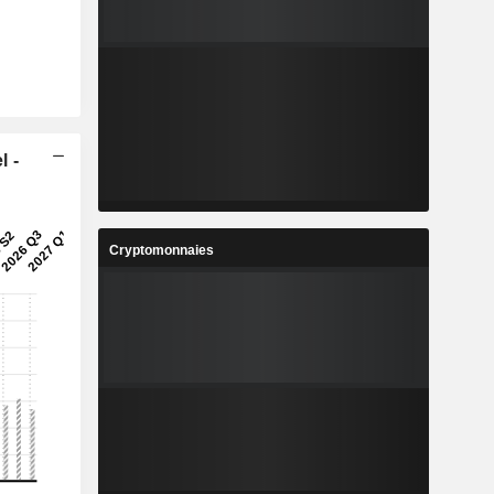
l -
Cryptomonnaies