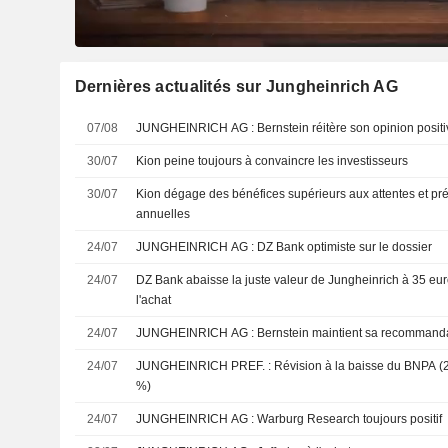
Dernières actualités sur Jungheinrich AG
07/08
JUNGHEINRICH AG : Bernstein réitère son opinion pos
30/07
Kion peine toujours à convaincre les investisseurs
30/07
Kion dégage des bénéfices supérieurs aux attentes et pré
annuelles
24/07
JUNGHEINRICH AG : DZ Bank optimiste sur le dossier
24/07
DZ Bank abaisse la juste valeur de Jungheinrich à 35 eur
l'achat
24/07
JUNGHEINRICH AG : Bernstein maintient sa recomm
24/07
JUNGHEINRICH PREF. : Révision à la baisse du BNPA (2026 : -8,5 %, 2027 : -2,8
%)
24/07
JUNGHEINRICH AG : Warburg Research toujours positif