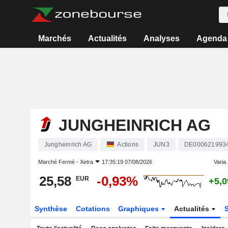
Marchés
Actualités
Analyses
Agenda
JUNGHEINRICH AG
Jungheinrich AG
Actions
JUN3
DE000621993
Marché Fermé -
Xetra
17:35:19 07/08/2026
Varia.
25,58
-0,93%
EUR
+5,
Synthèse
Cotations
Graphiques
Actualités