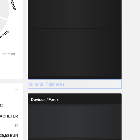
Suite du Palmarès
s
Devises / Forex
at
ACHETER
11
25,58
EUR