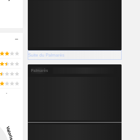
Suite du Palmarès
Palmarès
-