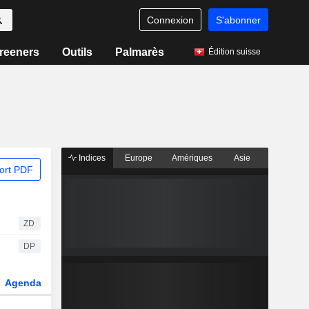
Connexion
S'abonner
reeners
Outils
Palmarès
Édition suisse
Indices
Europe
Amériques
Asie
ort PDF
ZD
DP
Agenda
Secteur
Dérivés
Fonds et ETFs