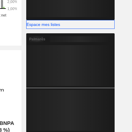
Espace mes listes
Palmarès
u BNPA
,8 %)