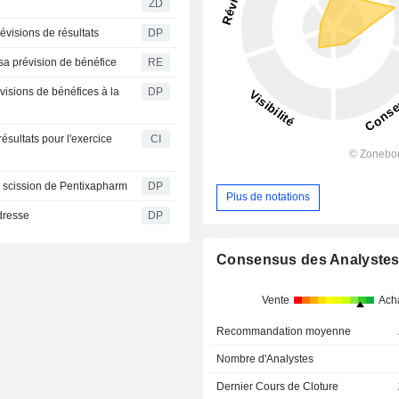
ZD
évisions de résultats
DP
sa prévision de bénéfice
RE
visions de bénéfices à la
DP
ésultats pour l'exercice
CI
la scission de Pentixapharm
DP
Plus de notations
edresse
DP
Consensus des Analyste
Vente
Ach
Recommandation moyenne
Nombre d'Analystes
Dernier Cours de Cloture