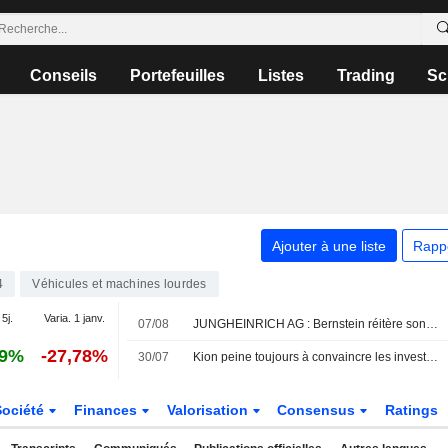
Conseils
Portefeuilles
Listes
Trading
Sc
Ajouter à une liste
Rapp
4
Véhicules et machines lourdes
 5j.
Varia. 1 janv.
07/08
JUNGHEINRICH AG : Bernstein réitère son opinion positive sur le titre
09%
-27,78%
30/07
Kion peine toujours à convaincre les investisseurs
Société
Finances
Valorisation
Consensus
Ratings