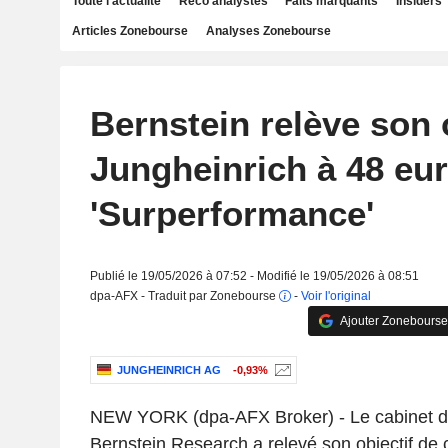
Toute l'actualité
Reco analystes
Faits marquants
Insiders
Articles Zonebourse
Analyses Zonebourse
Bernstein relève son 
Jungheinrich à 48 eur
'Surperformance'
Publié le 19/05/2026 à 07:52 - Modifié le 19/05/2026 à 08:51
dpa-AFX - Traduit par Zonebourse
-
Voir l'original
Ajouter Zonebourse
JUNGHEINRICH AG
-0,93%
NEW YORK (dpa-AFX Broker) - Le cabinet d'
Bernstein Research a relevé son objectif de 