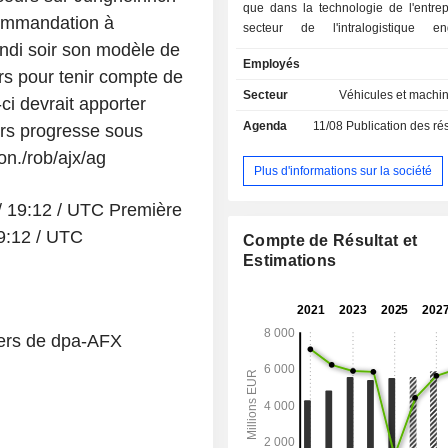
que dans la technologie de l'entre
commandation à
secteur de l'intralogistique e
undi soir son modèle de
développement, la production, la v
Employés
location à court terme de 
urs pour tenir compte de
équipements de manutention et d
Secteur
Véhicules et machi
ci devrait apporter
technologiques d'entreposage, y c
Agenda
11/08
Publication des résultats
urs progresse sous
systèmes logistiques, ainsi que la 
location à court terme d'équipements
on./rob/ajx/ag
et les services après-vente, à savoir 
Plus d'informations sur la société
la réparation et les pièces déta
 / 19:12 / UTC Première
activités entreprises par le segment d
financiers englobent le financement
19:12 / UTC
Compte de Résultat et
paneuropéennes et le transfert d'util
Estimations
équipements de manutention et de
technologiques d'entreposage. L
soutient les unités de vente opérati
secteur de l'intralogistique. La socié
ders de dpa-AFX
NTP Forklifts Australia en tant q
majoritaire.