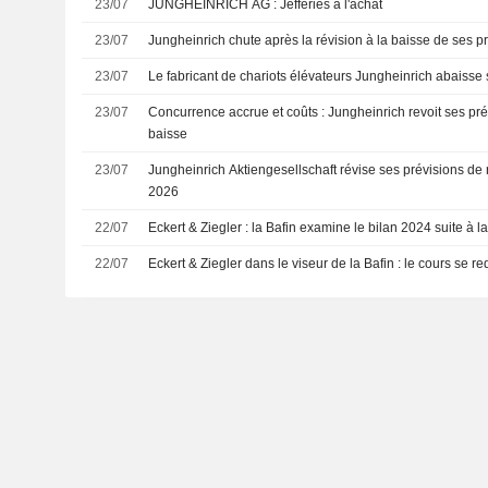
23/07
JUNGHEINRICH AG : Jefferies à l'achat
23/07
Jungheinrich chute après la révision à la baisse de ses pr
23/07
Le fabricant de chariots élévateurs Jungheinrich abaisse 
23/07
Concurrence accrue et coûts : Jungheinrich revoit ses pré
baisse
23/07
Jungheinrich Aktiengesellschaft révise ses prévisions de r
2026
22/07
Eckert & Ziegler : la Bafin examine le bilan 2024 suite à 
22/07
Eckert & Ziegler dans le viseur de la Bafin : le cours se r