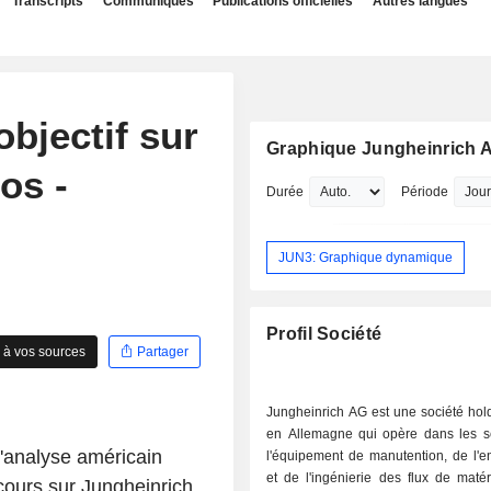
Transcripts
Communiqués
Publications officielles
Autres langues
objectif sur
Graphique Jungheinrich 
os -
Durée
Période
JUN3: Graphique dynamique
Profil Société
 à vos sources
Partager
Jungheinrich AG est une société hol
en Allemagne qui opère dans les s
analyse américain
l'équipement de manutention, de l'e
et de l'ingénierie des flux de matér
cours sur Jungheinrich