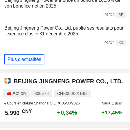
Beijing Jingneng Power annonce un bond de 101.8% de
son bénéfice net en 2025
24/04
RE
Beijing Jingneng Power Co., Ltd. publie ses résultats pour
l'exercice clos le 31 décembre 2025
24/04
CI
Plus d'actualités
BEIJING JINGNENG POWER CO., LTD.
Action
600578
CNE000001B82
Cours en clôture
Shanghai S.E.
05/08/2026
Varia. 1 janv.
CNY
+0,34%
5,990
+17,45%