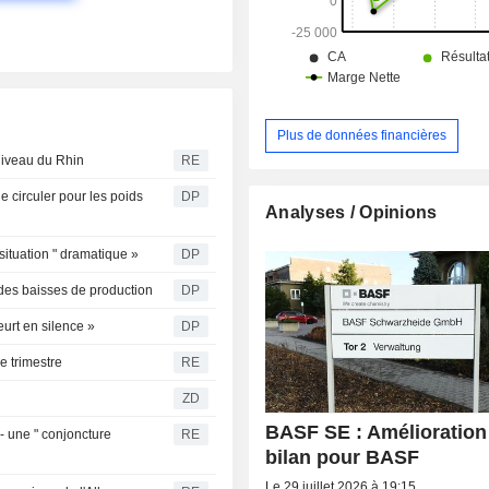
Plus de données financières
 niveau du Rhin
RE
de circuler pour les poids
DP
Analyses / Opinions
situation " dramatique »
DP
 des baisses de production
DP
eurt en silence »
DP
e trimestre
RE
ZD
BASF SE : Amélioration
- une " conjoncture
RE
bilan pour BASF
Le 29 juillet 2026 à 19:15