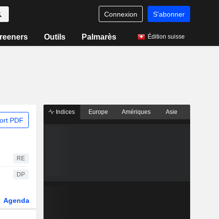
Connexion
S'abonner
reeners
Outils
Palmarès
Édition suisse
Indices
Europe
Amériques
Asie
ort PDF
RE
DP
Agenda
Secteur
Dérivés
Fonds et ETFs