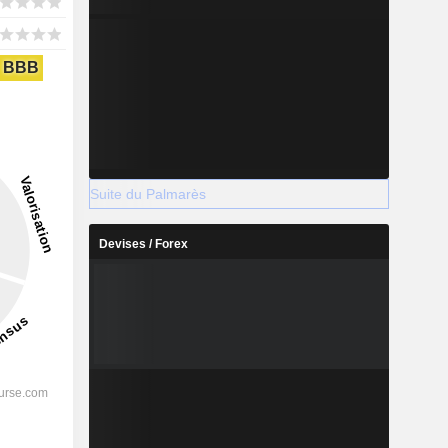
BBB
Suite du Palmarès
Devises / Forex