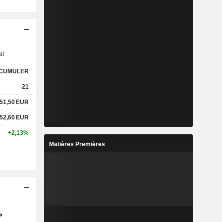
s
at
CUMULER
21
51,50
EUR
52,60
EUR
+2,13%
Matières Premières