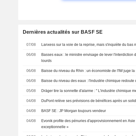
Dernières actualités sur BASF SE
07/08
Lanxess sur la voie de la reprise, mais s'inquiète du bas
06/08
Basses eaux : le ministre envisage de lever l'interdiction 
lourds
06/08
Baisse du niveau du Rhin : un économiste de l'IW juge la 
06/08
Baisse du niveau des eaux : l'industrie chimique redoute
05/08
Dräger tire la sonnette d'alarme : " L'industrie chimique m
04/08
DuPont relève ses prévisions de bénéfices après un solid
04/08
BASF SE : JP Morgan toujours vendeur
04/08
Evonik profite des pénuries d'approvisionnement en Asie 
exceptionnelle »