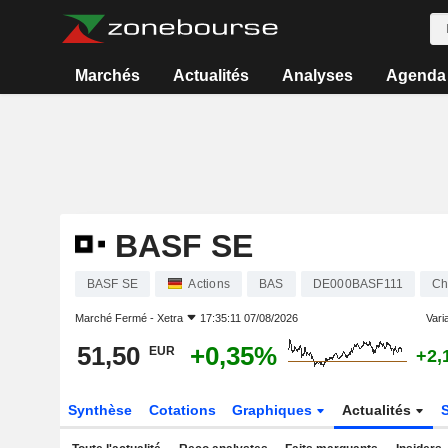
Marchés
Actualités
Analyses
Agenda
BASF SE
BASF SE
Actions
BAS
DE000BASF111
Ch
Marché Fermé -
Xetra
17:35:11 07/08/2026
Varia
51,50
+0,35%
EUR
+2,
Synthèse
Cotations
Graphiques
Actualités