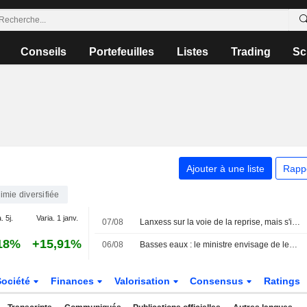
Conseils
Portefeuilles
Listes
Trading
Sc
Ajouter à une liste
Rapp
imie diversifiée
. 5j.
Varia. 1 janv.
07/08
Lanxess sur la voie de la reprise, mais s'inquiète du bas niveau du Rhin
18%
+15,91%
06/08
Basses eaux : le ministre envisage de lever l'interdiction de circuler pour les poids lourds
Société
Finances
Valorisation
Consensus
Ratings