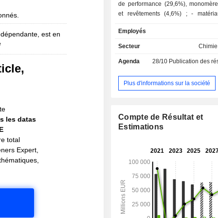
de performance (29,6%), monomère
et revêtements (4,6%) ; - matériaux hautes
bonnés.
performances (25,3%) : dispersions 
Employés
(31,8% du CA), produits chimique
ndépendante, est en
e
(31,6%), produits chimiques de p
Secteur
Chimie 
(25,1%) et produits de nutrition (
Agenda
28/10
Publication des résultat
produits chimiques (16,9%) :
icle,
pétrochimiques (74,5% du CA) et
!
intermédiaires (25,5%) ; - produits
Plus d'informations sur la société
agrochimiques (16,1%) ; - autres (5,3%). La
répartition géographique du CA est la
te
Allemagne (9,7%), Europe (28,9%)
Compte de Résultat et
s les datas
du Nord (26,3%), Asie-Pacifique 
Estimations
IE
Amérique du Sud-Afrique-Moyen-Orie
e total
eners Expert,
s thématiques,