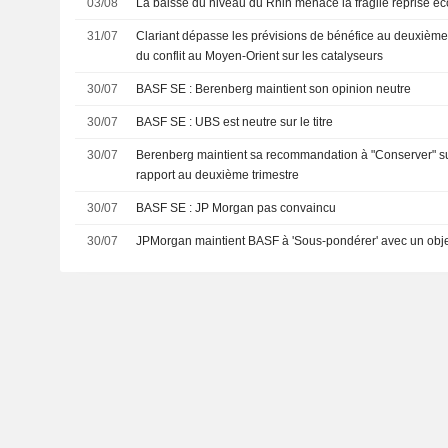
03/08
La baisse du niveau du Rhin menace la fragile reprise 
31/07
Clariant dépasse les prévisions de bénéfice au deuxième 
du conflit au Moyen-Orient sur les catalyseurs
30/07
BASF SE : Berenberg maintient son opinion neutre
30/07
BASF SE : UBS est neutre sur le titre
30/07
Berenberg maintient sa recommandation à "Conserver" s
rapport au deuxième trimestre
30/07
BASF SE : JP Morgan pas convaincu
30/07
JPMorgan maintient BASF à 'Sous-pondérer' avec un objec