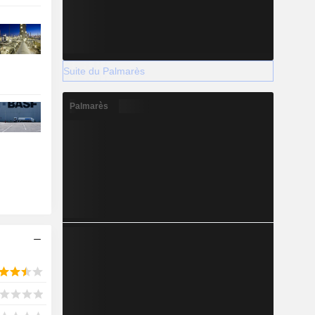
Suite du Palmarès
Palmarès