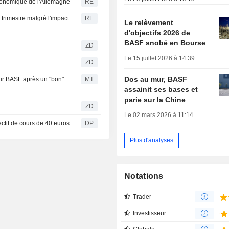
économique de l'Allemagne
RE
trimestre malgré l'impact
RE
Le relèvement
d'objectifs 2026 de
BASF snobé en Bourse
ZD
Le 15 juillet 2026 à 14:39
ZD
Dos au mur, BASF
ur BASF après un "bon"
MT
assainit ses bases et
parie sur la Chine
ZD
Le 02 mars 2026 à 11:14
tif de cours de 40 euros
DP
Plus d'analyses
Notations
Trader
Investisseur