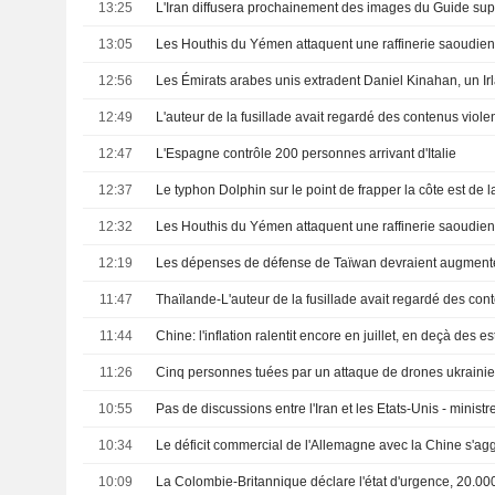
13:25
L'Iran diffusera prochainement des images du Guide su
13:05
Les Houthis du Yémen attaquent une raffinerie saoudie
12:56
12:49
L'auteur de la fusillade avait regardé des contenus violent
12:47
L'Espagne contrôle 200 personnes arrivant d'Italie
12:37
Le typhon Dolphin sur le point de frapper la côte est de 
12:32
12:19
11:47
11:44
Chine: l'inflation ralentit encore en juillet, en deçà des e
11:26
10:55
Pas de discussions entre l'Iran et les Etats-Unis - ministr
10:34
Le déficit commercial de l'Allemagne avec la Chine s'ag
10:09