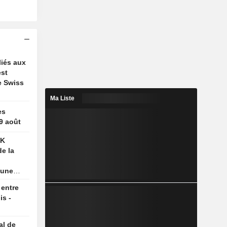
liés aux
est
e Swiss
Ma Liste
es
 9 août
SK
e la
 une
, selon
 entre
is -
al de