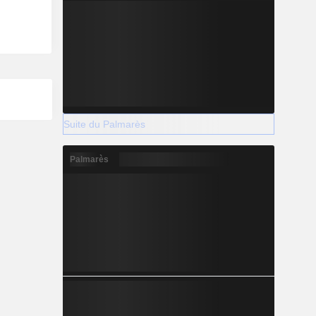
Suite du Palmarès
Palmarès