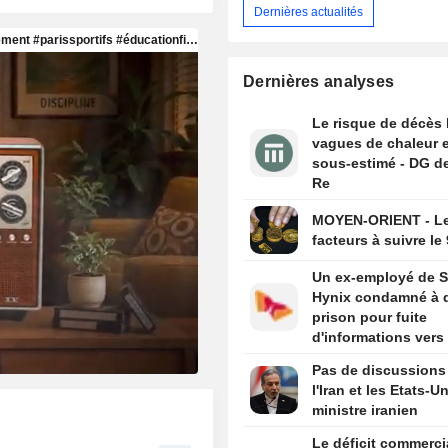
Dernières actualités
Dernières analyses
Le risque de décès 
vagues de chaleur 
sous-estimé - DG d
Re
MOYEN-ORIENT - L
facteurs à suivre le
Un ex-employé de 
Hynix condamné à d
prison pour fuite
d'informations vers
entreprise chinoise
Pas de discussions
Yonhap
l'Iran et les Etats-Un
ministre iranien
Le déficit commerci