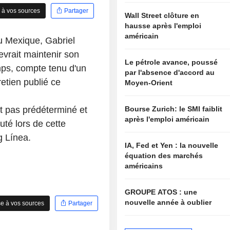
 à vos sources
Partager
Wall Street clôture en
hausse après l'emploi
américain
u Mexique, Gabriel
evrait maintenir son
Le pétrole avance, poussé
emps, compte tenu d'un
par l'absence d'accord au
retien publié ce
Moyen-Orient
Bourse Zurich: le SMI faiblit
st pas prédéterminé et
après l'emploi américain
outé lors de cette
g Línea.
IA, Fed et Yen : la nouvelle
équation des marchés
américains
GROUPE ATOS : une
nouvelle année à oublier
e à vos sources
Partager