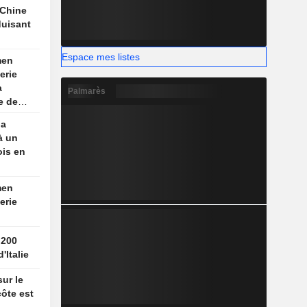
 Chine
duisant
nne
Espace mes listes
men
erie
a
Palmarès
e de
aume
la
à un
ois en
men
erie
 200
'Italie
ur le
côte est