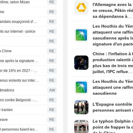
prême, selon Mizan
RE
l'Allemagne avec la
se creuse, Pékin ré
nne
RE
sa dépendance à
Les Émirats arabes unis extradent Daniel Kinahan, un Irlandais soupçonné d'être à la tête d'un gang criminel
RE
l'industrie europée
Les Houthis du Yé
s sur internet - police
RE
attaquent une raffin
saoudienne après l
RE
signature d'un pact
défense par le Roy
la Chine
RE
Chine : l'inflation à 
production ralentit 
Les Houthis du Yémen attaquent une raffinerie saoudienne après la signature d'un pacte de défense par le Royaume
RE
plus bas de trois m
Les dépenses de défense de Taïwan devraient augmenter de 16% en 2027 - médias
RE
juillet, l'IPC reflue
également
Thaïlande-L'auteur de la fusillade avait regardé des contenus violents sur internet - police
RE
Les Houthis du Yé
attaquent une raffin
stimations
AW
saoudienne
Cinq personnes tuées par un attaque de drones ukrainiens contre Belgorod - autorités russes
RE
L'Espagne contrôle
e iranien
RE
personnes arrivant d
grave
RE
Le typhon Dolphin s
point de frapper la 
La Colombie-Britannique déclare l'état d'urgence, 20.000 personnes fuient les flammes
RE