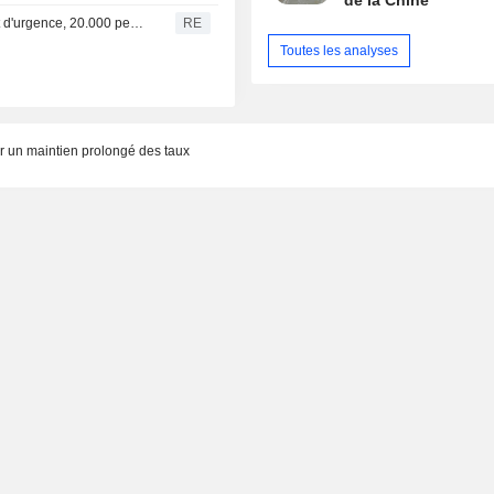
de la Chine
Canada/Incendie-La Colombie-Britannique déclare l'état d'urgence, 20.000 personnes fuient les flammes
RE
Toutes les analyses
r un maintien prolongé des taux