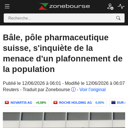
Bâle, pôle pharmaceutique
suisse, s'inquiète de la
menace d'un plafonnement de
la population
Publié le 12/06/2026 à 06:01 - Modifié le 12/06/2026 à 06:07
Reuters - Traduit par Zonebourse
-
Voir l'original
NOVARTIS AG
+0,58%
ROCHE HOLDING AG
0,00%
EUR / 