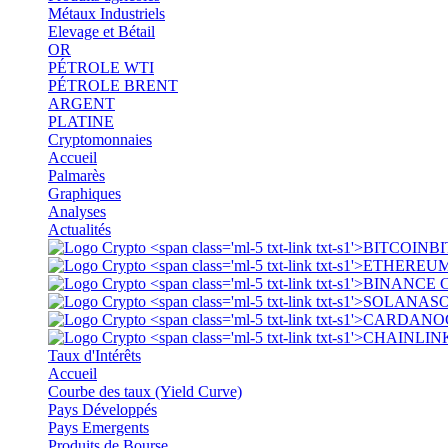
Métaux Industriels
Elevage et Bétail
OR
PÉTROLE WTI
PÉTROLE BRENT
ARGENT
PLATINE
Cryptomonnaies
Accueil
Palmarès
Graphiques
Analyses
Actualités
BI
S
Taux d'Intérêts
Accueil
Courbe des taux (Yield Curve)
Pays Développés
Pays Emergents
Produits de Bourse