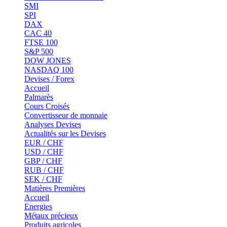
SMI
SPI
DAX
CAC 40
FTSE 100
S&P 500
DOW JONES
NASDAQ 100
Devises / Forex
Accueil
Palmarès
Cours Croisés
Convertisseur de monnaie
Analyses Devises
Actualités sur les Devises
EUR / CHF
USD / CHF
GBP / CHF
RUB / CHF
SEK / CHF
Matières Premières
Accueil
Energies
Métaux précieux
Produits agricoles