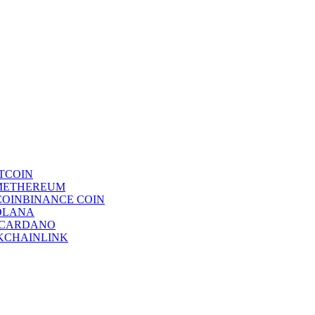
TCOIN
ETHEREUM
BINANCE COIN
OLANA
CARDANO
CHAINLINK