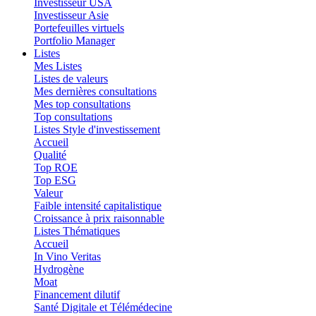
Investisseur USA
Investisseur Asie
Portefeuilles virtuels
Portfolio Manager
Listes
Mes Listes
Listes de valeurs
Mes dernières consultations
Mes top consultations
Top consultations
Listes Style d'investissement
Accueil
Qualité
Top ROE
Top ESG
Valeur
Faible intensité capitalistique
Croissance à prix raisonnable
Listes Thématiques
Accueil
In Vino Veritas
Hydrogène
Moat
Financement dilutif
Santé Digitale et Télémédecine