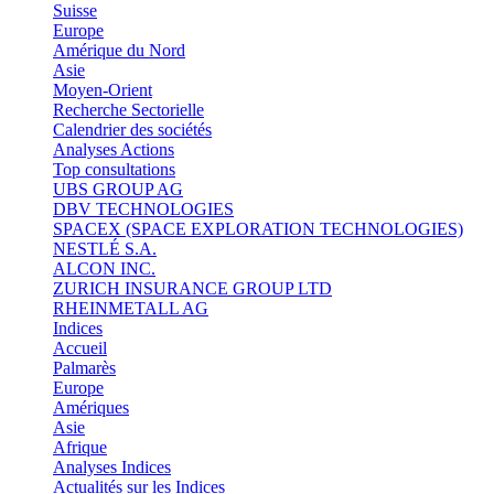
Suisse
Europe
Amérique du Nord
Asie
Moyen-Orient
Recherche Sectorielle
Calendrier des sociétés
Analyses Actions
Top consultations
UBS GROUP AG
DBV TECHNOLOGIES
SPACEX (SPACE EXPLORATION TECHNOLOGIES)
NESTLÉ S.A.
ALCON INC.
ZURICH INSURANCE GROUP LTD
RHEINMETALL AG
Indices
Accueil
Palmarès
Europe
Amériques
Asie
Afrique
Analyses Indices
Actualités sur les Indices