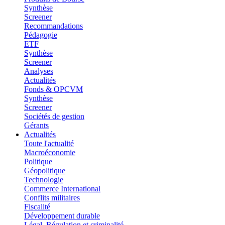
Synthèse
Screener
Recommandations
Pédagogie
ETF
Synthèse
Screener
Analyses
Actualités
Fonds & OPCVM
Synthèse
Screener
Sociétés de gestion
Gérants
Actualités
Toute l'actualité
Macroéconomie
Politique
Géopolitique
Technologie
Commerce International
Conflits militaires
Fiscalité
Développement durable
Légal, Régulation et criminalité