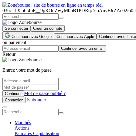
03bc11f9.56f4pF__9pROdZwyM0bB1PDRqc5toAnyFJrZAe02i60
Se connecter
Créer un compte
Continuer avec Google
Continuer avec Apple
Continuer avec Linke
ou par email
Continuer avec un email
Retour
Entrez votre mot de passe
Mot de passe oublié ?
Continuer
S'abonner
Connexion
Marchés
Actions
Palmarès Capitalisation