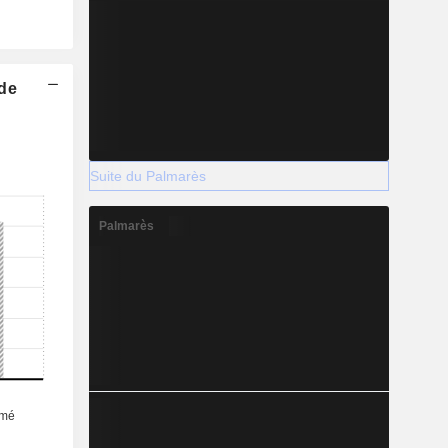
 de
Suite du Palmarès
Palmarès