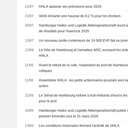
21/07
HHLA abaisse ses prévisions pour 2026
21/07
Verdi réclame une hausse de 8,2 % pour les dockers
20/07
Hamburger Hafen und Logistik Aktiengesellschaft revoit à
de résultats pour l'exercice 2026
13/07
Un nouveau porte-conteneurs de 24 000 EVP fait sa pre
12/06
La Ville de Hambourg et l'armateur MSC excluent les actio
HHLA
11/06
Avant le retrait de la cote, l'exploitant du port de Hambo
critiques
11/06
Assemblée HHLA : les petits actionnaires poussés vers la
action
22/05
Le Sénat de Hambourg estime à huit milliards d'euros les
pour le port
16/05
Hamburger Hafen und Logistik Aktiengesellschaft publie s
premier trimestre clos le 31 mars 2026
13/05
Les conditions hivernales freinent l'activité de HHLA