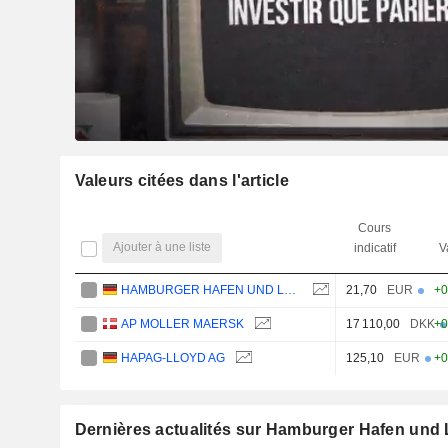
Valeurs citées dans l'article
Cours
Ajouter à une liste
indicatif
V
HAMBURGER HAFEN UND LOGISTIK AG
21,70
EUR
+0
AP MOLLER MAERSK
17 110,00
DKK
+0
HAPAG-LLOYD AG
125,10
EUR
+0
Dernières actualités sur Hamburger Hafen und 