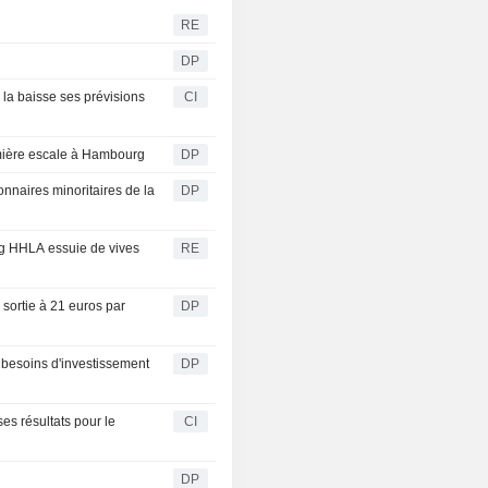
RE
DP
 la baisse ses prévisions
CI
mière escale à Hambourg
DP
nnaires minoritaires de la
DP
urg HHLA essuie de vives
RE
 sortie à 21 euros par
DP
 besoins d'investissement
DP
es résultats pour le
CI
DP