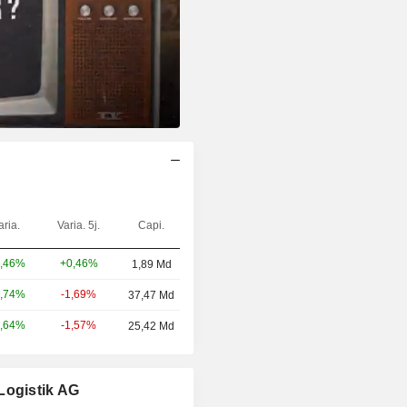
aria.
Varia. 5j.
Capi.
+0,46%
,46%
1,89 Md
-1,69%
,74%
37,47 Md
-1,57%
,64%
25,42 Md
Logistik AG