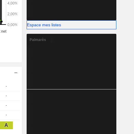
Espace mes listes
Palmarès
-
-
-
-
A