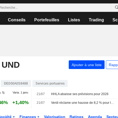
Conseils
Portefeuilles
Listes
Trading
Sc
 UND
Ajouter à une liste
Rapp
DE000A0S8488
Services portuaires
. 5j.
Varia. 1 janv.
21/07
HHLA abaisse ses prévisions pour 2026
46%
+1,40%
21/07
Verdi réclame une hausse de 8,2 % pour les dockers
Société
Finances
Valorisation
Ratings
Agenda
Secte