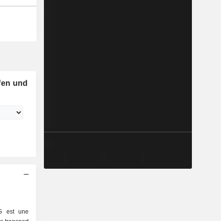
fen und
G est une