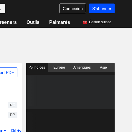
Connexion
S'abonner
reeners
Outils
Palmarès
Édition suisse
Indices
Europe
Amériques
Asie
ort PDF
RE
DP
ur
Dérivés
Fonds et ETFs