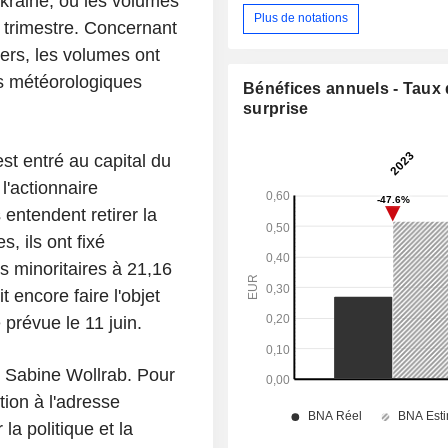
kraine, où les volumes
Plus de notations
trimestre. Concernant
iers, les volumes ont
s météorologiques
Bénéfices annuels - Taux
surprise
t entré au capital du
'actionnaire
 entendent retirer la
s, ils ont fixé
s minoritaires à 21,16
t encore faire l'objet
 prévue le 11 juin.
r Sabine Wollrab. Pour
tion à l'adresse
 politique et la