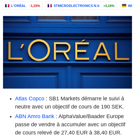
L'ORÉAL
-1,15%
STMICROELECTRONICS N.V.
+3,16%
INF
Atlas Copco
: SB1 Markets démarre le suivi à
neutre avec un objectif de cours de 190 SEK.
ABN Amro Bank
: AlphaValue/Baader Europe
passe de vendre à accumuler avec un objectif
de cours relevé de 27,40 EUR à 38,40 EUR.