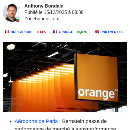
Anthony Bondain
Publié le 15/12/2025 à 08:38
Zonebourse.com
BNP PARIBAS
-0,14%
ORANGE
+0,83%
UNILEVER PLC
-
Aéroports de Paris
: Bernstein passe de
performance de marché à sousperformance