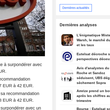
Dernières actualités
Dernières analyses
L'énigmatique Miste
Warsh, le marché du
et les taux
Eutelsat décroche s
perspectives décev
e à surpondérer avec
Avis d'analystes du 
EUR.
Roche et Sandoz
séduisent, UBS dég
recommandation
sèchement Sopra
e 37 EUR à 42 EUR.
Amrize prend un bo
t sa recommandation
après les chiffres a
e 38 EUR à 42 EUR.
trimestre
 surpondérer avec un
Bourse : Eutelsat so