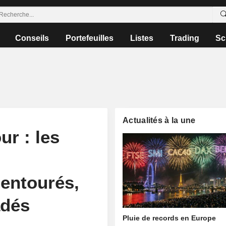
Conseils
Portefeuilles
Listes
Trading
Sc
Actualités à la une
ur : les
 entourés,
adés
Pluie de records en Europe