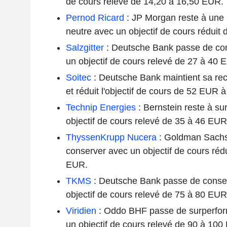
de cours relevé de 14,20 à 16,50 EUR.
Pernod Ricard
: JP Morgan reste à une
neutre avec un objectif de cours réduit
Salzgitter
: Deutsche Bank passe de con
un objectif de cours relevé de 27 à 40 
Soitec
: Deutsche Bank maintient sa re
et réduit l'objectif de cours de 52 EUR 
Technip Energies
: Bernstein reste à s
objectif de cours relevé de 35 à 46 EUR
ThyssenKrupp Nucera
: Goldman Sachs
conserver avec un objectif de cours réd
EUR.
TKMS
: Deutsche Bank passe de conser
objectif de cours relevé de 75 à 80 EUR
Viridien
: Oddo BHF passe de surperfor
un objectif de cours relevé de 90 à 100