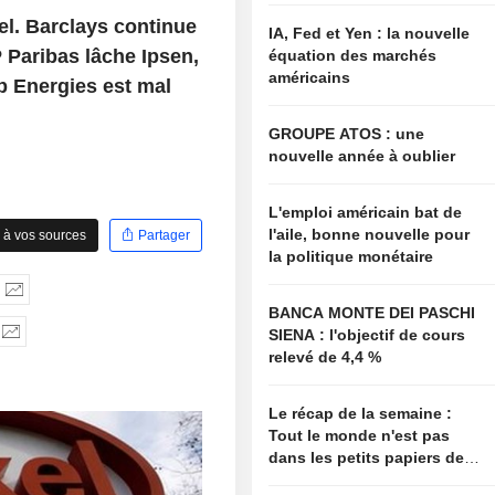
el. Barclays continue
IA, Fed et Yen : la nouvelle
 Paribas lâche Ipsen,
équation des marchés
américains
p Energies est mal
GROUPE ATOS : une
nouvelle année à oublier
L'emploi américain bat de
l'aile, bonne nouvelle pour
 à vos sources
Partager
la politique monétaire
BANCA MONTE DEI PASCHI
SIENA : l'objectif de cours
relevé de 4,4 %
Le récap de la semaine :
Tout le monde n'est pas
dans les petits papiers de
Bessent