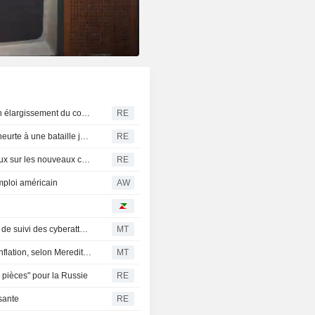
Nouvelles frappes des Houthis au Yémen, l'Onu craint un élargissement du conflit
RE
La nouvelle offensive de Trump contre le droit du sol se heurte à une bataille juridique complexe
RE
La gouverneure de l'Oregon soutient les moratoires locaux sur les nouveaux centres de données en attendant une révision législative
RE
mploi américain
AW
Le PDG de Gen commente les résultats et le nouvel outil de suivi des cyberattaques
MT
L'encours des cartes de crédit progresse au rythme de l'inflation, selon Meredith Whitney
MT
 pièces" pour la Russie
RE
ssante
RE