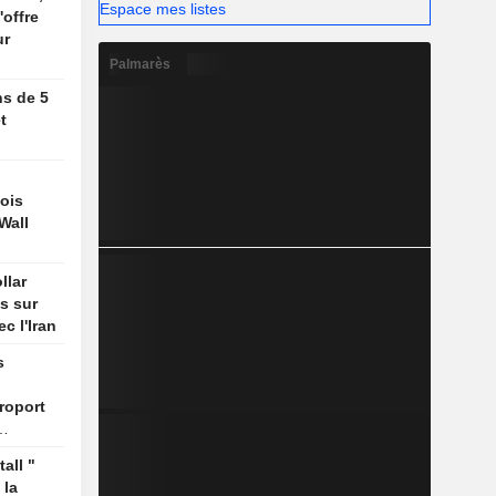
Espace mes listes
'offre
ur
Palmarès
ns de 5
t
ois
Wall
llar
s sur
ec l'Iran
s
roport
all "
 la