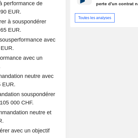
 à performance de
perte d'un contrat n
7,90 EUR.
Toutes les analyses
rer à souspondérer
à 65 EUR.
 sousperformance avec
5 EUR.
rformance avec un
.
andation neutre avec
65 EUR.
andation souspondérer
à 105 000 CHF.
mmandation neutre et
R.
rer avec un objectif