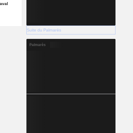
aval
Suite du Palmarès
Palmarès