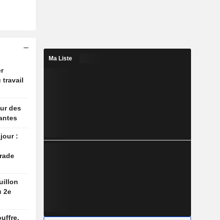
Ma Liste
r
 travail
ur des
antes
jour :
rade
uillon
u 2e
uffre,