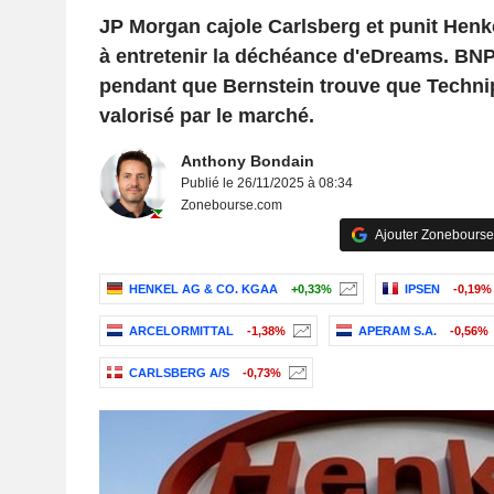
JP Morgan cajole Carlsberg et punit Henk
à entretenir la déchéance d'eDreams. BNP
pendant que Bernstein trouve que Techni
valorisé par le marché.
Anthony Bondain
Publié le 26/11/2025 à 08:34
Zonebourse.com
Ajouter Zonebourse
HENKEL AG & CO. KGAA
+0,33%
IPSEN
-0,19%
ARCELORMITTAL
-1,38%
APERAM S.A.
-0,56%
CARLSBERG A/S
-0,73%