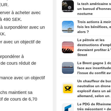
la tech américaine s
 EUR.
un baroud d'honne
rver à acheter avec
nocturne
 à 490 SEK.
Trois actions à moi
 à surpondérer avec un
fois les bénéfices, e
alors ?
KK.
Le pétrole et les
 avec un objectif de
destructions d'empl
devraient profiter à 
Street
urpondérer à
de cours réduit de
Le Brent gagne 1 do
face aux incertitude
l'issue du conflit av
mance avec un objectif
Un chauffeur de bu
neutralise un drone
explosif dans un aé
hs maintient sa
allemand, selon un
if de cours de 6,70
parlementaire
Le PDG de Rheinmet
très mécontent » de