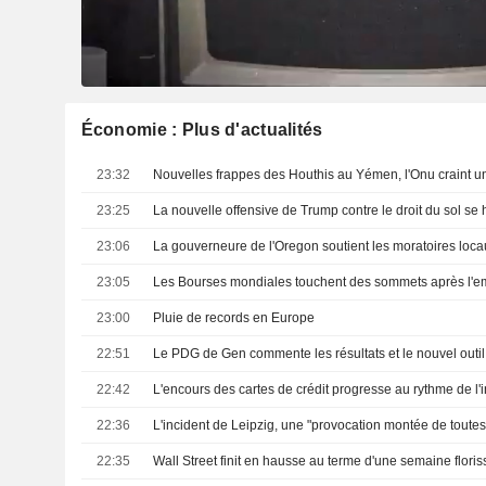
Économie : Plus d'actualités
23:32
23:25
23:06
23:05
Les Bourses mondiales touchent des sommets après l'e
23:00
Pluie de records en Europe
22:51
22:42
22:36
L'incident de Leipzig, une "provocation montée de toutes
22:35
Wall Street finit en hausse au terme d'une semaine flori