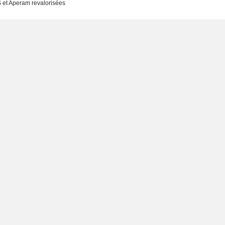
S et Aperam revalorisées