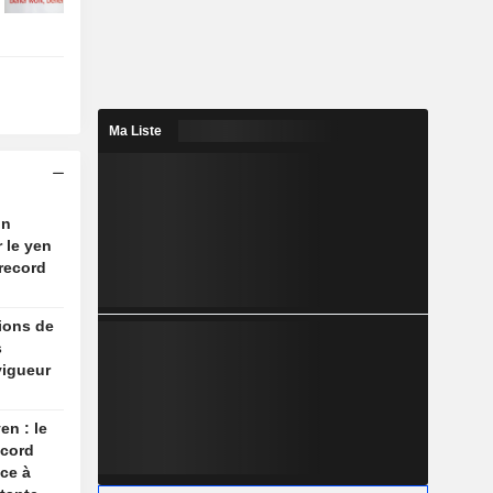
Ma Liste
on
r le yen
record
tions de
s
vigueur
en : le
ecord
ace à