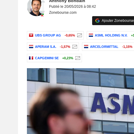
Anthony Bondain
Publié le 20/05/2026 à 08:42
Zonebourse.com
Ajouter Zonebourse
UBS GROUP AG
-0,65%
ASML HOLDING N.V.
+
APERAM S.A.
-1,57%
ARCELORMITTAL
-1,15%
CAPGEMINI SE
+0,23%