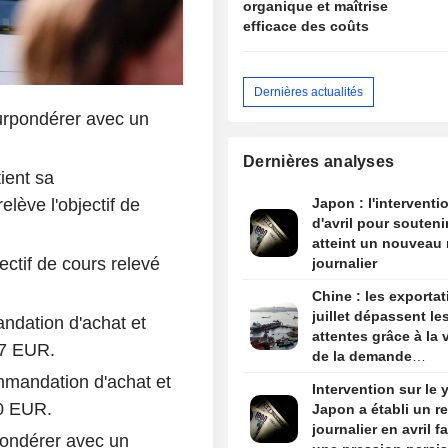
organique et maîtrise
efficace des coûts
Dernières actualités
surpondérer avec un
Dernières analyses
ient sa
lève l'objectif de
Japon : l'interventi
d'avril pour souteni
atteint un nouveau 
ectif de cours relevé
journalier
Chine : les exporta
juillet dépassent le
ndation d'achat et
attentes grâce à la 
67 EUR.
de la demande
technologique
mmandation d'achat et
Intervention sur le y
00 EUR.
Japon a établi un r
journalier en avril f
pondérer avec un