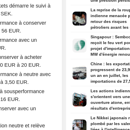
une pression persis
ets démarre le suivi à
La reprise de la rou
0 SEK.
indienne menacée p
retour des risques
ormance à conserver
pétroliers avant les 
à 56 EUR.
de l'emploi américa
Singapour : Sembc
ormance avec un
reçoit le feu vert p
UR.
projet d'importatio
MW d'énergie renou
onserver à acheter
depuis la Malaisie
Chine : les exporta
,10 EUR à 20 EUR.
progressent de 23,9
ormance à neutre avec
un an en juillet, les
importations de 27,
R à 3,50 EUR.
r à sousperformance
Les actions indien
s'orientent vers une
à 16 EUR.
ouverture atone, en
nserver avec un
résultats d'entrepri
tensions au Moyen-
Le Nikkei japonais r
plombé par les vale
ion neutre et relève
liées à l'intelligence