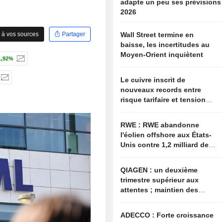
adapte un peu ses prévisions
2026
 à vos sources
Partager
Wall Street termine en
baisse, les incertitudes au
Moyen-Orient inquiètent
1,92%
Le cuivre inscrit de
nouveaux records entre
risque tarifaire et tensions
sur l'offre
RWE : RWE abandonne
l'éolien offshore aux États-
Unis contre 1,2 milliard de
dollars de l'administration
américaine
QIAGEN : un deuxième
trimestre supérieur aux
attentes ; maintien des
objectifs annuels à l'image
du secteur
ADECCO : Forte croissance