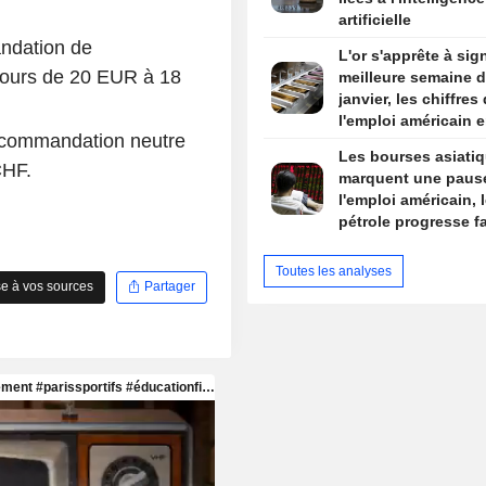
.
artificielle
andation de
L'or s'apprête à sig
 cours de 20 EUR à 18
meilleure semaine 
janvier, les chiffres
l'emploi américain e
ecommandation neutre
de mire
Les bourses asiati
CHF.
marquent une paus
l'emploi américain, 
pétrole progresse f
risques au Moyen-O
Toutes les analyses
e à vos sources
Partager