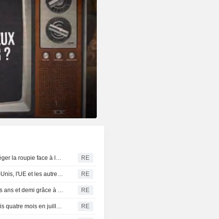
La banque centrale indienne serait intervenue pour protéger la roupie face à la flambée du pétrole, selon des traders
RE
Commerce extérieur de la Chine en juillet avec les États-Unis, l'UE et les autres principales économies
RE
Le yuan chinois se raffermit proche d'un plus haut de trois ans et demi grâce à la vigueur des exportations
RE
Chine : les exportations de terres rares au plus bas depuis quatre mois en juillet face à l'atonie de la demande
RE