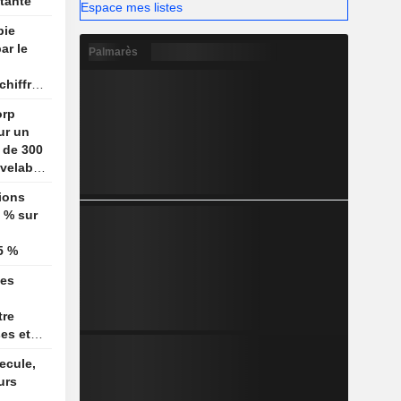
tante
Espace mes listes
pie
ar le
Palmarès
chiffres
in
orp
our un
n de 300
velable
tions
 % sur
5 %
nes
tre
ses et
Orient
ecule,
urs