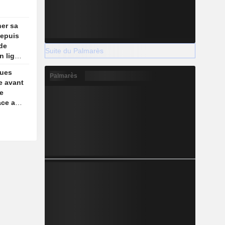
ner sa
depuis
 de
Suite du Palmarès
n ligne
ques
Palmarès
e avant
le
ace aux
rient