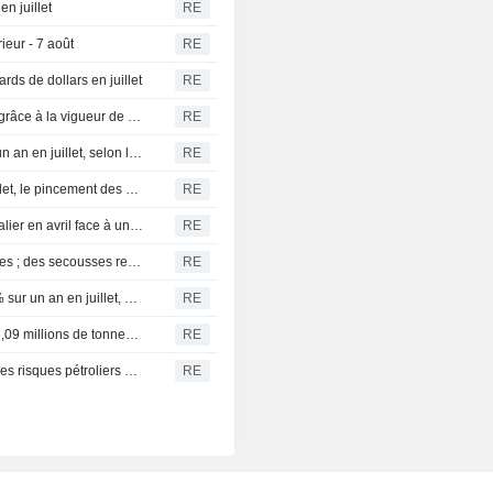
en juillet
RE
ieur - 7 août
RE
rds de dollars en juillet
RE
Chine : les exportations de juillet dépassent les attentes grâce à la vigueur de la demande technologique
RE
Chine : les importations de soja ont reculé de 1,6 % sur un an en juillet, selon les douanes
RE
Chine : les importations de minerai de fer reculent en juillet, le pincement des marges de l'acier pesant sur la demande
RE
Intervention sur le yen : le Japon a établi un record journalier en avril face à une pression persistante
RE
Un séisme de magnitude 5,8 frappe l'ouest des Philippines ; des secousses ressenties dans la capitale
RE
Chine : les exportations de terres rares chutent de 29,5 % sur un an en juillet, selon les douanes
RE
Chine : les importations de minerai de fer s'élèvent à 108,09 millions de tonnes en juillet - douanes
RE
La reprise de la roupie indienne menacée par le retour des risques pétroliers avant les chiffres de l'emploi américain
RE