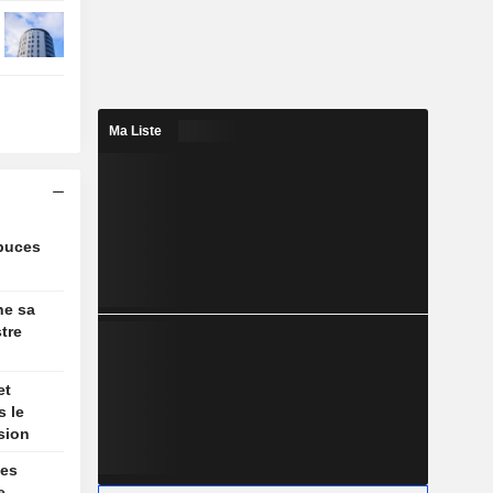
Ma Liste
 puces
he sa
stre
et
s le
sion
ses
e