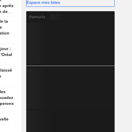
Espace mes listes
se après
e de
Palmarès
e la
e
ation
jour :
'Oréal
laissé
n
les
ssuadez
pperons
velle