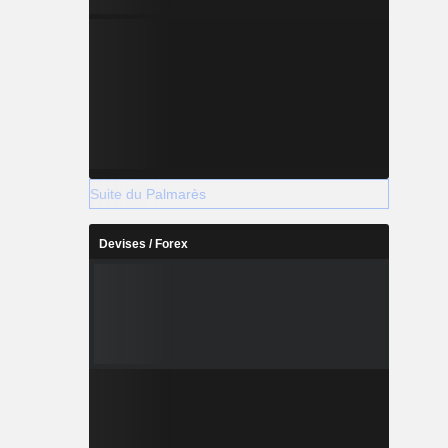
Suite du Palmarès
Devises / Forex