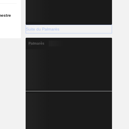
mestre
Suite du Palmarès
Palmarès