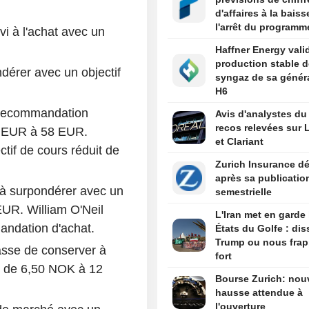
d'affaires à la bais
l'arrêt du programm
i à l'achat avec un
frégates
Haffner Energy valid
production stable d
dérer avec un objectif
syngaz de sa génér
H6
 recommandation
Avis d'analystes du 
recos relevées sur L
64 EUR à 58 EUR.
et Clariant
ctif de cours réduit de
Zurich Insurance dé
après sa publicatio
 à surpondérer avec un
semestrielle
EUR. William O'Neil
L'Iran met en garde 
andation d'achat.
États du Golfe : di
Trump ou nous fra
passe de conserver à
fort
vé de 6,50 NOK à 12
Bourse Zurich: nou
hausse attendue à
l'ouverture