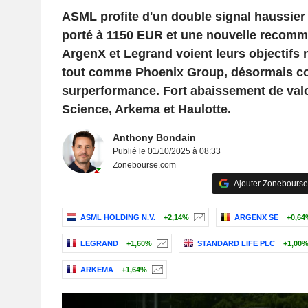
ASML profite d'un double signal haussier 
porté à 1150 EUR et une nouvelle recomm
ArgenX et Legrand voient leurs objectifs 
tout comme Phoenix Group, désormais co
surperformance. Fort abaissement de val
Science, Arkema et Haulotte.
Anthony Bondain
Publié le 01/10/2025 à 08:33
Zonebourse.com
Ajouter Zonebourse
ASML HOLDING N.V.
+2,14%
ARGENX SE
+0,64
LEGRAND
+1,60%
STANDARD LIFE PLC
+1,00
ARKEMA
+1,64%