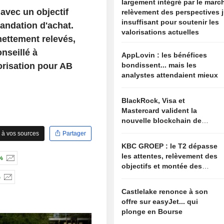
largement intégré par le march
avec un objectif
relèvement des perspectives 
insuffisant pour soutenir les
andation d'achat.
valorisations actuelles
nettement relevés,
nseillé à
AppLovin : les bénéfices
orisation pour AB
bondissent... mais les
analystes attendaient mieux
BlackRock, Visa et
Mastercard valident la
nouvelle blockchain de
Circle
 à vos sources
Partager
KBC GROEP : le T2 dépasse
les attentes, relèvement des
%
objectifs et montée des
options de fusions-
%
acquisitions
Castlelake renonce à son
offre sur easyJet... qui
plonge en Bourse