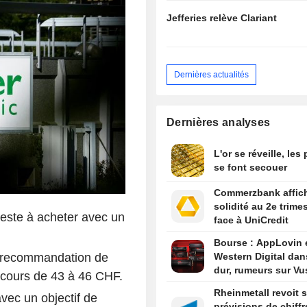
Jefferies relève Clariant
Dernières actualités
Dernières analyses
L'or se réveille, les
se font secouer
Commerzbank affic
solidité au 2e trime
este à acheter avec un
face à UniCredit
Bourse : AppLovin 
 recommandation de
Western Digital dan
dur, rumeurs sur Vu
e cours de 43 à 46 CHF.
Rheinmetall revoit 
vec un objectif de
prévisions de chiffr