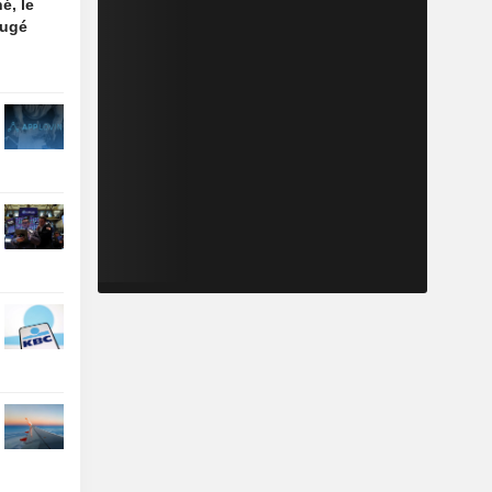
é, le
jugé