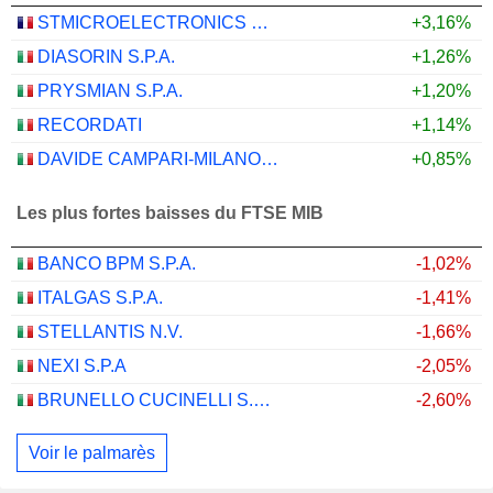
STMICROELECTRONICS N.V.
+3,16%
DIASORIN S.P.A.
+1,26%
PRYSMIAN S.P.A.
+1,20%
RECORDATI
+1,14%
DAVIDE CAMPARI-MILANO N.V.
+0,85%
Les plus fortes baisses du FTSE MIB
BANCO BPM S.P.A.
-1,02%
ITALGAS S.P.A.
-1,41%
STELLANTIS N.V.
-1,66%
NEXI S.P.A
-2,05%
BRUNELLO CUCINELLI S.P.A.
-2,60%
Voir le palmarès