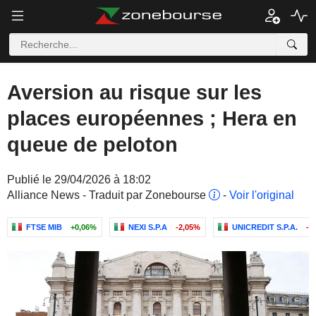
Aversion au risque sur les
places européennes ; Hera en
queue de peloton
Publié le 29/04/2026 à 18:02
Alliance News - Traduit par Zonebourse
-
Voir l'original
FTSE MIB
+0,06%
NEXI S.P.A
-2,05%
UNICREDIT S.P.A.
-0