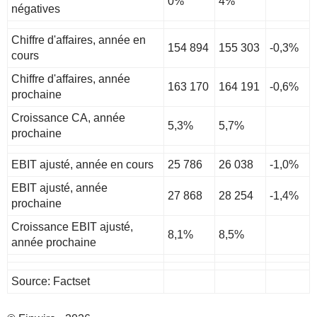
0%
4%
négatives
Chiffre d'affaires, année en
154 894
155 303
-0,3%
cours
Chiffre d'affaires, année
163 170
164 191
-0,6%
prochaine
Croissance CA, année
5,3%
5,7%
prochaine
EBIT ajusté, année en cours
25 786
26 038
-1,0%
EBIT ajusté, année
27 868
28 254
-1,4%
prochaine
Croissance EBIT ajusté,
8,1%
8,5%
année prochaine
Source: Factset