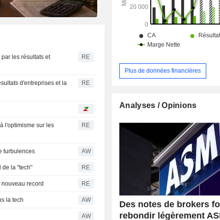
ar les résultats et
RE
Plus de données financières
ultats d'entreprises et la
RE
Analyses / Opinions
 l'optimisme sur les
RE
e turbulences
AW
 de la "tech"
RE
n nouveau record
RE
s la tech
AW
Des notes de brokers fo
rebondir légèrement A
AW