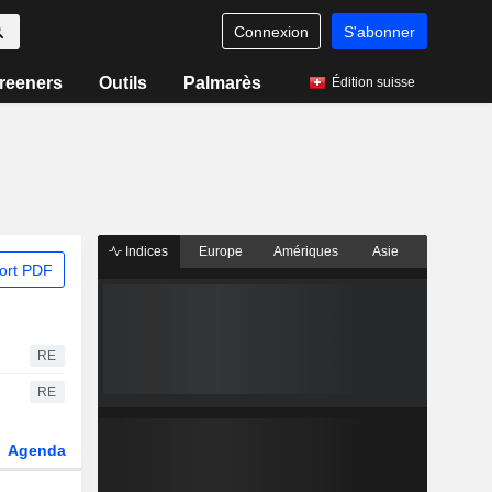
Connexion
S'abonner
reeners
Outils
Palmarès
Édition suisse
Indices
Europe
Amériques
Asie
ort PDF
RE
RE
Agenda
Secteur
Dérivés
Fonds et ETFs