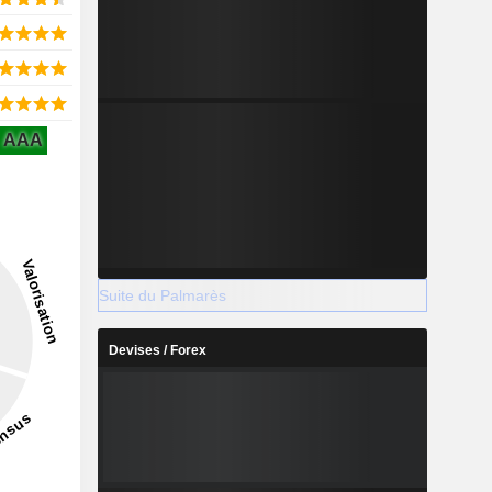
AAA
Suite du Palmarès
Devises / Forex