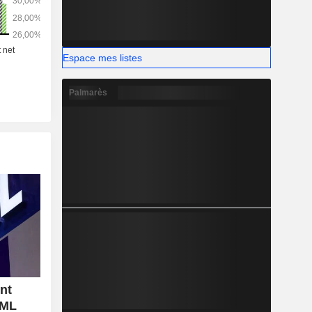
Espace mes listes
Palmarès
nt
SML