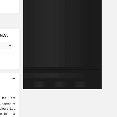
N.V.
 les 1ers
ithographie
cteurs. Les
estinés à