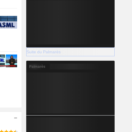
Suite du Palmarès
Palmarès