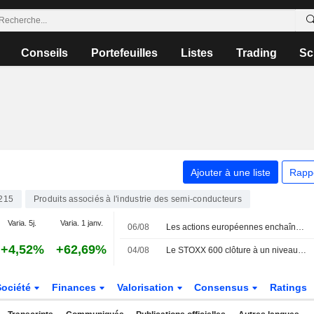
Conseils
Portefeuilles
Listes
Trading
Sc
Ajouter à une liste
Rapp
215
Produits associés à l'industrie des semi-conducteurs
Varia. 5j.
Varia. 1 janv.
06/08
Les actions européennes enchaînent les records, portées par les résultats et l'optimisme américano-iranien
+4,52%
+62,69%
04/08
Le STOXX 600 clôture à un niveau record, porté par les résultats d'entreprises et la technologie
Société
Finances
Valorisation
Consensus
Ratings