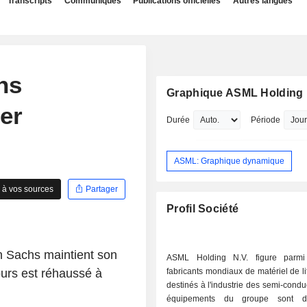
Transcripts
Communiqués
Publications officielles
Autres langues
hs
Graphique ASML Holding 
er
Durée
Période
ASML: Graphique dynamique
 à vos sources
Partager
Profil Société
 Sachs maintient son
ASML Holding N.V. figure parmi
cours est réhaussé à
fabricants mondiaux de matériel de l
destinés à l'industrie des semi-condu
équipements du groupe sont d