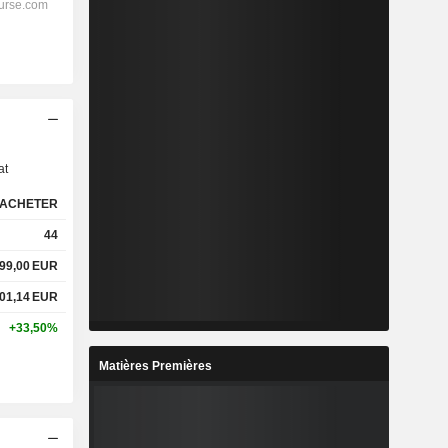
s
at
ACHETER
44
499,00
EUR
001,14
EUR
+33,50%
Matières Premières