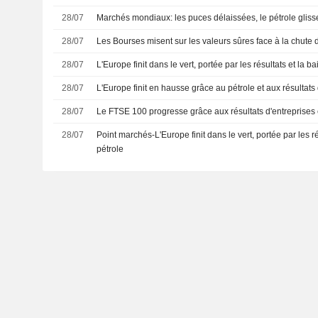
28/07
Marchés mondiaux: les puces délaissées, le pétrole glis
28/07
Les Bourses misent sur les valeurs sûres face à la chute
28/07
L'Europe finit dans le vert, portée par les résultats et la b
28/07
L'Europe finit en hausse grâce au pétrole et aux résultats
28/07
Le FTSE 100 progresse grâce aux résultats d'entreprises e
28/07
Point marchés-L'Europe finit dans le vert, portée par les ré
pétrole