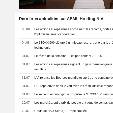
Dernières actualités sur ASML Holding N.V.
06/08
Les actions européennes enchaînent les records, portées p
l'optimisme américano-iranien
04/08
Le STOXX 600 clôture à un niveau record, porté par les rés
technologie
31/07
Le récap de la semaine : T'es pas content ? +18%
31/07
Les actions européennes signent un gain mensuel grâce à
résultats
31/07
L'IA relance les Bourses mondiales après une semaine d
31/07
L'Europe ouvre dans le vert avec les résultats et le rebond
31/07
Le secteur technologique propulse le STOXX 600 vers u
29/07
Les marchés: entre prix du pétrole et vague de ventes dan
29/07
Chute de l'IA à Séoul, l'Europe tiraillée