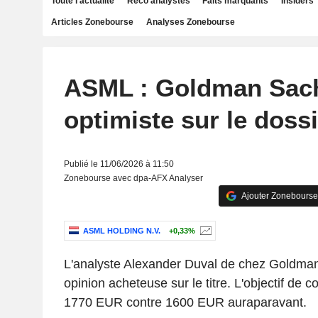
Toute l'actualité
Reco analystes
Faits marquants
Insiders
Articles Zonebourse
Analyses Zonebourse
ASML : Goldman Sac
optimiste sur le dossi
Publié le 11/06/2026 à 11:50
Zonebourse avec dpa-AFX Analyser
Ajouter Zonebourse
ASML HOLDING N.V.
+0,33%
L'analyste Alexander Duval de chez Goldman
opinion acheteuse sur le titre. L'objectif de 
1770 EUR contre 1600 EUR auraparavant.