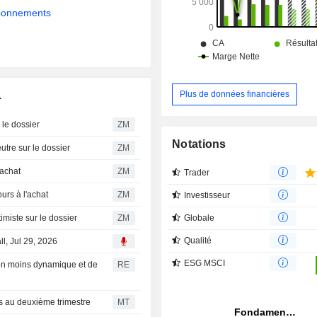
abonnements
Plus de données financières
.
ste sur le dossier
ZM
Notations
toujours neutre sur le dossier
ZM
 à l'achat
ZM
Trader
ts toujours à l'achat
ZM
Investisseur
Globale
urities optimiste sur le dossier
ZM
Qualité
ll, Jul 29, 2026
ESG MSCI
ption moins dynamique et de
RE
es au deuxième trimestre
MT