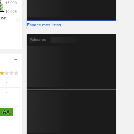
Espace mes listes
Palmarès
-
-
-
AA