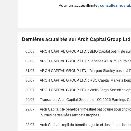
Pour un accès illimité,
consultez nos 
Dernières actualités sur Arch Capital Group Ltd
05/08
ARCH CAPITAL GROUP LTD. : BMO Capital optimi
03/08
ARCH CAPITAL GROUP LTD. : Jefferies & Co. 
31/07
ARCH CAPITAL GROUP LTD. : Morgan Stanley passe
30/07
ARCH CAPITAL GROUP LTD. : RBC Capital Marke
30/07
ARCH CAPITAL GROUP LTD. : Wells Fargo Sec
29/07
Transcript : Arch Capital Group Ltd., Q2 2026 Earnings Ca
29/07
Arch Capital : le bénéfice trimestriel pâtit d'une souscri
lourdes pertes liées aux catastrophes
28/07
Arch Capital : repli du bénéfice ajusté et des primes brut