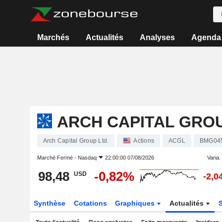
Marchés
Actualités
Analyses
Agenda
ARCH CAPITAL GROU
Arch Capital Group Ltd.
Actions
ACGL
BMG04
Marché Fermé -
Nasdaq
22:00:00 07/08/2026
Varia. 
98,48
-0,82%
USD
-2,0
Synthèse
Cotations
Graphiques
Actualités