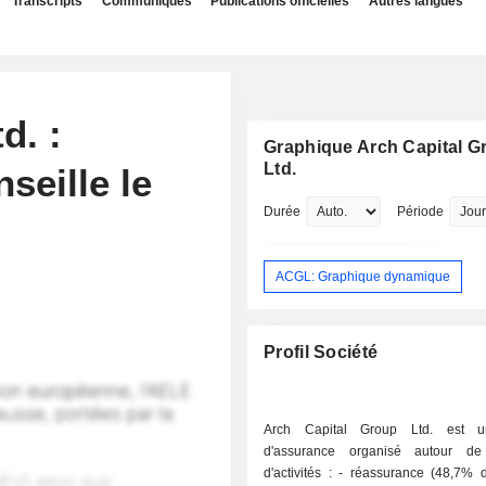
Transcripts
Communiqués
Publications officielles
Autres langues
d. :
Graphique Arch Capital G
Ltd.
eille le
Durée
Période
ACGL: Graphique dynamique
Profil Société
Arch Capital Group Ltd. est 
d'assurance organisé autour d
d'activités : - réassurance (48,7% des primes