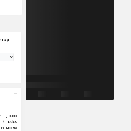
roup
un groupe
e 3 pôles