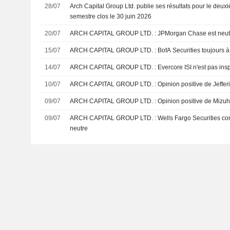
28/07
Arch Capital Group Ltd. publie ses résultats pour le deuxi
semestre clos le 30 juin 2026
20/07
ARCH CAPITAL GROUP LTD. : JPMorgan Chase es
15/07
ARCH CAPITAL GROUP LTD. : BofA Securities toujo
14/07
ARCH CAPITAL GROUP LTD. : Evercore ISI n'e
10/07
ARCH CAPITAL GROUP LTD. : Opinion positive de
09/07
ARCH CAPITAL GROUP LTD. : Opinion positive 
09/07
ARCH CAPITAL GROUP LTD. : Wells Fargo Securities confirme sa recommandation
neutre