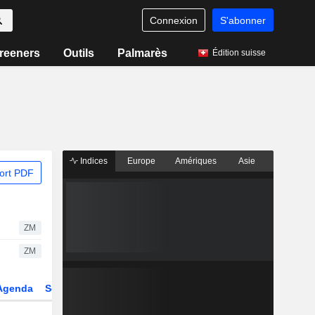
Connexion
S'abonner
reeners
Outils
Palmarès
Édition suisse
Indices
Europe
Amériques
Asie
ort PDF
ZM
ZM
Agenda
Secteur
Dérivés
Fonds et ETFs