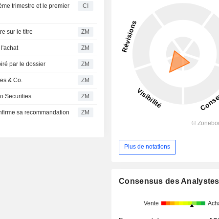
ème trimestre et le premier
CI
t neutre sur le titre
ZM
urs à l'achat
ZM
st pas inspiré par le dossier
ZM
 Jefferies & Co.
ZM
de Mizuho Securities
ZM
ZM
Plus de notations
Consensus des Analyste
Vente
Ach