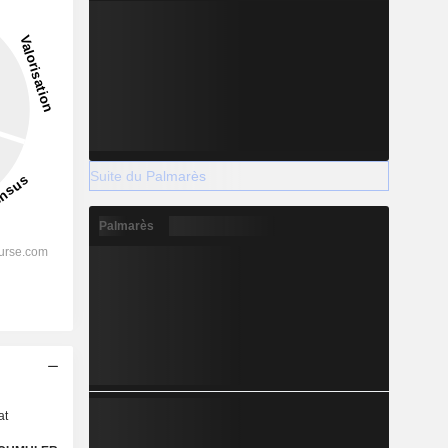
Suite du Palmarès
Palmarès
s
at