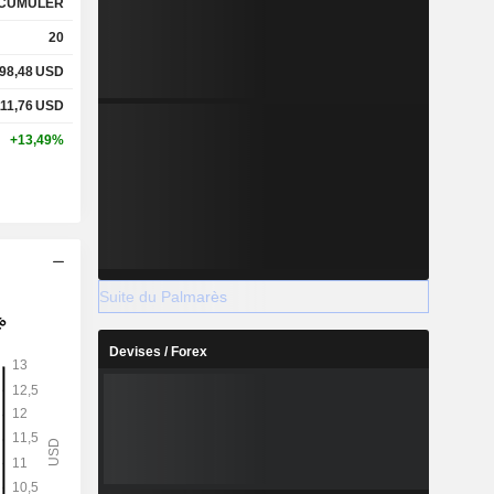
CUMULER
20
98,48
USD
111,76
USD
+13,49%
Suite du Palmarès
Devises / Forex