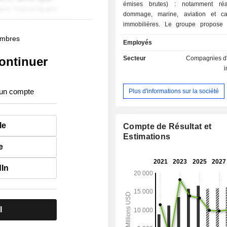
émises brutes) : notamment réa
dommage, marine, aviation et ca
immobilières. Le groupe propose
des services de réassurance vie ; - assurance
membres
Employés
(45,6%) : assurances constructions 
nationaux, responsabilité civile ex
ontinuer
Secteur
Compagnies d
dommages, multirisques, crédits, res
civile professionnelle, trav
responsabilité de l'employeur, 
 un compte
Plus d'informations sur la société
habitation, énergie, marine, aviatio
accidents, santé, etc. ; - assurance hypothécaire
(5,7%).
le
Compte de Résultat et
Estimations
e
dIn
l