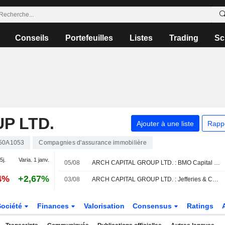
Conseils
Portefeuilles
Listes
Trading
Sc
P LTD.
Ajouter à une liste
Rapp
50A1053
Compagnies d'assurance immobilière
5j.
Varia. 1 janv.
05/08
ARCH CAPITAL GROUP LTD. : BMO Capital optimiste sur le dossier
4%
+2,67%
03/08
ARCH CAPITAL GROUP LTD. : Jefferies & Co. toujours neutre sur le dossier
Société
Finances
Valorisation
Consensus
Ratings