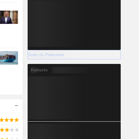
Suite du Palmarès
Palmarès