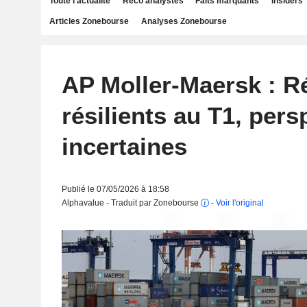
Toute l'actualité
Reco analystes
Faits marquants
Insiders
Articles Zonebourse
Analyses Zonebourse
AP Moller-Maersk : R
résilients au T1, pers
incertaines
Publié le 07/05/2026 à 18:58
Alphavalue - Traduit par Zonebourse
-
Voir l'original