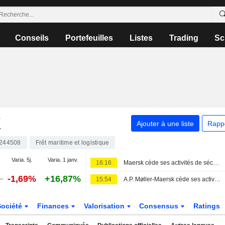
Conseils
Portefeuilles
Listes
Trading
Sc
K
Ajouter à une liste
Rapp
244508
Frêt maritime et logistique
Varia. 5j.
Varia. 1 janv.
16:16
Maersk cède ses activités de sécurité et de formation à OpenGate Capital
-1,69%
+16,87%
15:54
A.P. Møller-Maersk cède ses activités de formation à Open Gate Capital
Société
Finances
Valorisation
Consensus
Ratings