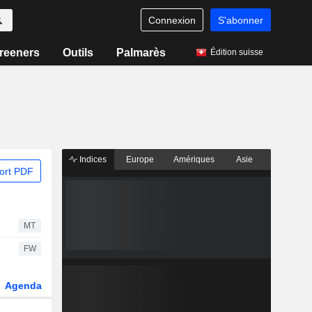
Connexion
S'abonner
reeners
Outils
Palmarès
Édition suisse
Indices
Europe
Amériques
Asie
ort PDF
MT
FW
Agenda
Secteur
Dérivés
Fonds et ETFs