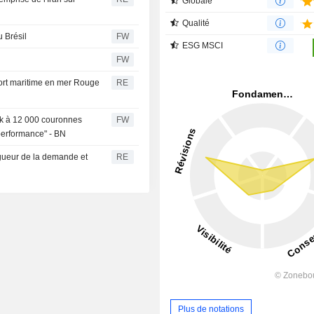
Globale
Qualité
 Brésil
FW
ESG MSCI
FW
port maritime en mer Rouge
RE
rsk à 12 000 couronnes
FW
performance" - BN
igueur de la demande et
RE
Plus de notations