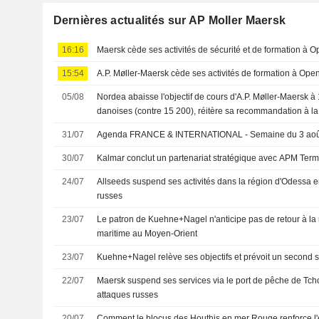
Dernières actualités sur AP Moller Maersk
16:16
Maersk cède ses activités de sécurité et de formation à 
15:54
A.P. Møller-Maersk cède ses activités de formation à Ope
05/08
Nordea abaisse l'objectif de cours d'A.P. Møller-Maersk 
danoises (contre 15 200), réitère sa recommandation à la
31/07
Agenda FRANCE & INTERNATIONAL - Semaine du 3 aoû
30/07
Kalmar conclut un partenariat stratégique avec APM Term
24/07
Allseeds suspend ses activités dans la région d'Odessa e
russes
23/07
Le patron de Kuehne+Nagel n'anticipe pas de retour à la 
maritime au Moyen-Orient
23/07
Kuehne+Nagel relève ses objectifs et prévoit un second 
22/07
Maersk suspend ses services via le port de pêche de Tc
attaques russes
20/07
Comment le blocus des Houthis en mer Rouge renforce l'e