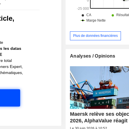
e
icle,
!
Plus de données financières
te
s les datas
IE
Analyses / Opinions
e total
eners Expert,
s thématiques,
Maersk relève ses objec
2026, AlphaValue réagit
Le 30 juin 2026 à 10:52