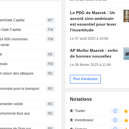
Le PDG de Maersk : Un
accord sino-américain
OpenGate Capital
MT
est essentiel pour lever
n Gate Capital
FW
l’incertitude
Le 07 août 2025 à 16:08
à 14 900 couronnes
FW
 vente
AP Moller Maersk : enfin
t
RE
de bonnes nouvelles
inals
FW
Le 06 février 2025 à 11:48
n raison des attaques
RE
Plus d'analyses
normale pour le transport
RE
Notations
semestre solide
RE
Trader
hornomorsk face aux
RE
Investisseur
mprise de l'Iran sur
RE