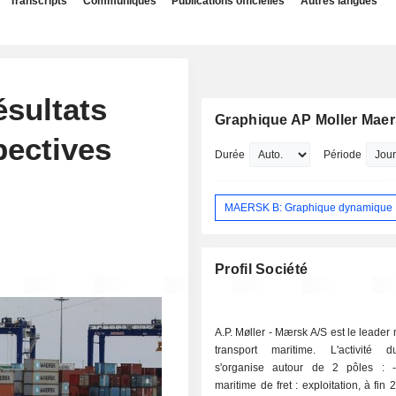
Transcripts
Communiqués
Publications officielles
Autres langues
ésultats
Graphique AP Moller Mae
pectives
Durée
Période
MAERSK B: Graphique dynamique
Profil Société
A.P. Møller - Mærsk A/S est le leader
transport maritime. L'activité 
s'organise autour de 2 pôles : - transport
maritime de fret : exploitation, à fin