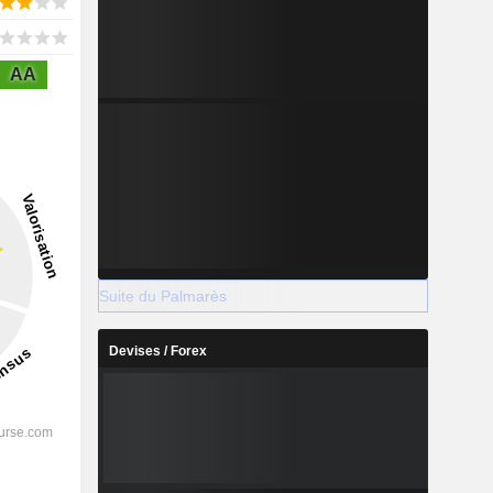
AA
Suite du Palmarès
Devises / Forex