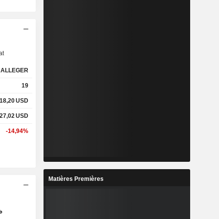
s
at
ALLEGER
19
618,20
USD
227,02
USD
-14,94%
Matières Premières