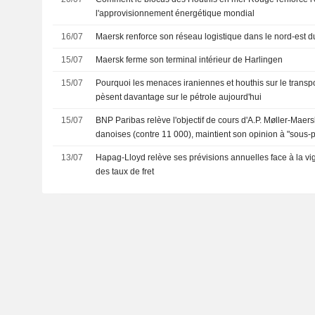
l'approvisionnement énergétique mondial
16/07
Maersk renforce son réseau logistique dans le nord-est du
15/07
Maersk ferme son terminal intérieur de Harlingen
15/07
Pourquoi les menaces iraniennes et houthis sur le trans
pèsent davantage sur le pétrole aujourd'hui
15/07
BNP Paribas relève l'objectif de cours d'A.P. Møller-Mae
danoises (contre 11 000), maintient son opinion à "sous-
13/07
Hapag-Lloyd relève ses prévisions annuelles face à la v
des taux de fret