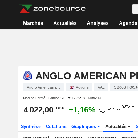
Marchés
Actualités
Analyses
Agenda
ANGLO AMERICAN P
Anglo American plc
Actions
AAL
GB00BTK05J
Marché Fermé -
London S.E.
17:35:18 07/08/2026
4 022,00
+1,16%
GBX
Synthèse
Cotations
Graphiques
Actualités