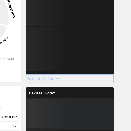
Suite du Palmarès
s
Devises / Forex
at
CUMULER
17