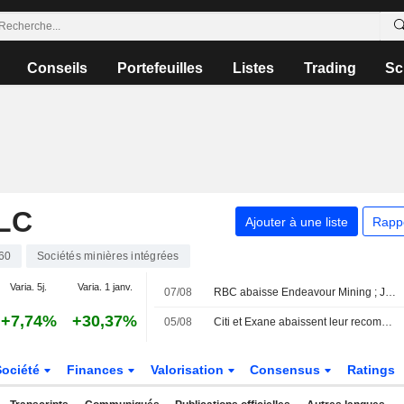
Conseils
Portefeuilles
Listes
Trading
Sc
LC
Ajouter à une liste
Rapp
60
Sociétés minières intégrées
Varia. 5j.
Varia. 1 janv.
07/08
RBC abaisse Endeavour Mining ; JPM relève easyJet
+7,74%
+30,37%
05/08
Citi et Exane abaissent leur recommandation sur HSBC ; LBBW dégrade Vodafone
Société
Finances
Valorisation
Consensus
Ratings