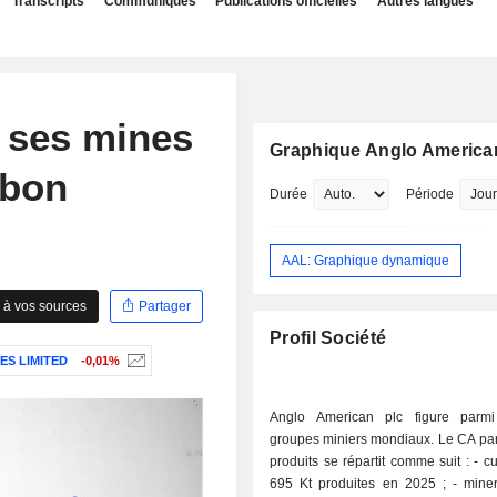
Transcripts
Communiqués
Publications officielles
Autres langues
 ses mines
Graphique Anglo America
rbon
Durée
Période
AAL: Graphique dynamique
 à vos sources
Partager
Profil Société
S LIMITED
-0,01%
Anglo American plc figure parmi
groupes miniers mondiaux. Le CA par
produits se répartit comme suit : - cuivre (42%)
695 Kt produites en 2025 ; - minerais de fer