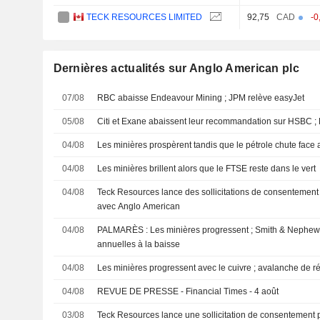
TECK RESOURCES LIMITED
92,75
CAD
-0
Dernières actualités sur Anglo American plc
07/08
RBC abaisse Endeavour Mining ; JPM relève easyJet
05/08
Citi et Exane abaissent leur recommandation sur HSBC
04/08
Les minières prospèrent tandis que le pétrole chute face 
04/08
Les minières brillent alors que le FTSE reste dans le vert
04/08
Teck Resources lance des sollicitations de consentement 
avec Anglo American
04/08
PALMARÈS : Les minières progressent ; Smith & Nephew r
annuelles à la baisse
04/08
Les minières progressent avec le cuivre ; avalanche de ré
04/08
REVUE DE PRESSE - Financial Times - 4 août
03/08
Teck Resources lance une sollicitation de consentement p