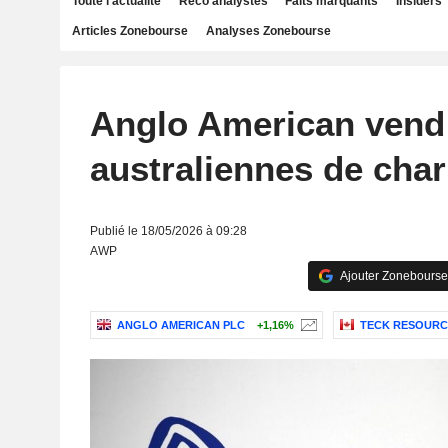
Toute l'actualité
Reco analystes
Faits marquants
Insiders
Articles Zonebourse
Analyses Zonebourse
Anglo American vend
australiennes de cha
Publié le 18/05/2026 à 09:28
AWP
Ajouter Zonebourse
ANGLO AMERICAN PLC
+1,16%
TECK RESOURCE