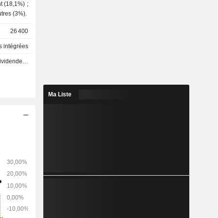
de manganèse (2,5%) ; - autres (3%).
26 400
s intégrées
 - 0.23 GBX
Ma Liste