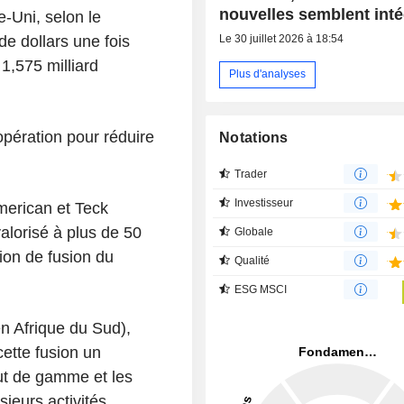
nouvelles semblent int
-Uni, selon le
Le 30 juillet 2026 à 18:54
e dollars une fois
 1,575 milliard
Plus d'analyses
opération pour réduire
Notations
Trader
Investisseur
merican et Teck
lorisé à plus de 50
Globale
tion de fusion du
Qualité
ESG MSCI
n Afrique du Sud),
ette fusion un
aut de gamme et les
ieurs activités.