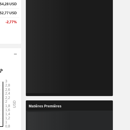
54,28
USD
52,77
USD
-2,77%
Matières Premières