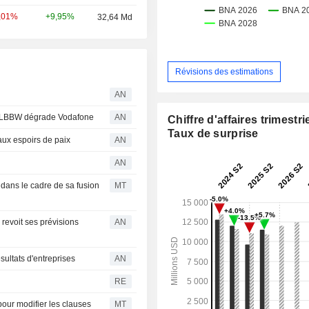
+9,95%
,01%
32,64 Md
Révisions des estimations
AN
 ; LBBW dégrade Vodafone
AN
Chiffre d'affaires trimestrie
Taux de surprise
aux espoirs de paix
AN
AN
dans le cadre de sa fusion
MT
evoit ses prévisions
AN
sultats d'entreprises
AN
RE
our modifier les clauses
MT