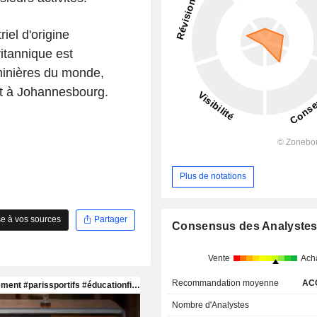
iel d'origine
itannique est
minières du monde,
 et à Johannesbourg.
Plus de notations
e à vos sources
Partager
Consensus des Analyste
Vente
Ach
Recommandation moyenne
AC
Nombre d'Analystes