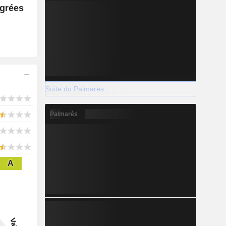
égrées
Suite du Palmarès
Palmarès
A