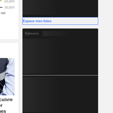
Espace mes listes
Palmarès
cuivre
er
nes