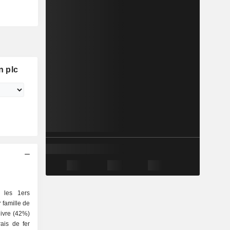
n plc
 les 1ers
 famille de