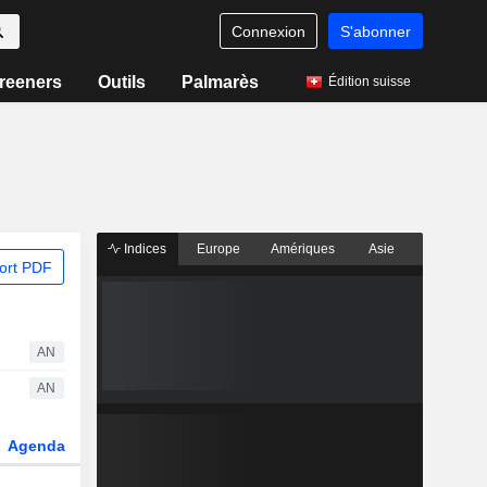
Connexion
S'abonner
reeners
Outils
Palmarès
Édition suisse
Indices
Europe
Amériques
Asie
ort PDF
AN
AN
Agenda
Secteur
Dérivés
Fonds et ETFs