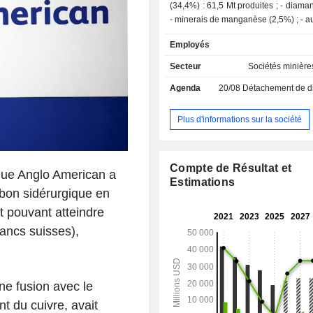
(34,4%) : 61,5 Mt produites ; - diamant (18,1%) ;
- minerais 
Employés
Secteur
Sociétés minière
Agenda
20/08
Détachement de dividende
Plus d'informations sur la société
Compte de Résultat et
ique Anglo American a
Estimations
bon sidérurgique en
t pouvant atteindre
rancs suisses),
e fusion avec le
 du cuivre, avait