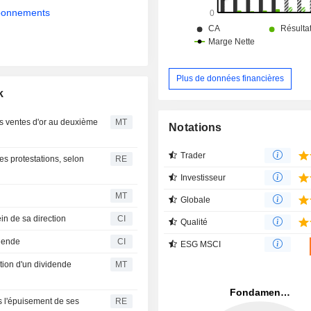
abonnements
Plus de données financières
k
es ventes d'or au deuxième
MT
Notations
Trader
es protestations, selon
RE
Investisseur
MT
Globale
n de sa direction
CI
Qualité
idende
CI
ESG MSCI
tion d'un dividende
MT
 l'épuisement de ses
RE