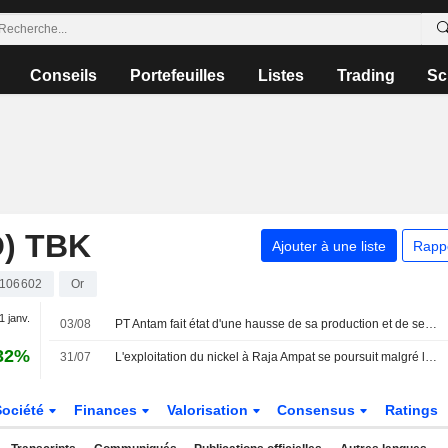
Conseils
Portefeuilles
Listes
Trading
Sc
) TBK
Ajouter à une liste
Rapp
106602
Or
1 janv.
03/08
PT Antam fait état d'une hausse de sa production et de ses ventes d'or au deuxième trimestre
32%
31/07
L'exploitation du nickel à Raja Ampat se poursuit malgré les protestations, selon Greenpeace
Société
Finances
Valorisation
Consensus
Ratings