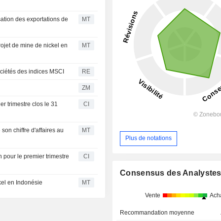
sation des exportations de
MT
ojet de mine de nickel en
MT
ociétés des indices MSCI
RE
ZM
r trimestre clos le 31
CI
on chiffre d'affaires au
MT
Plus de notations
 pour le premier trimestre
CI
Consensus des Analyste
kel en Indonésie
MT
Vente
Ach
Recommandation moyenne