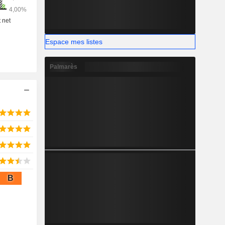
Espace mes listes
Palmarès
B