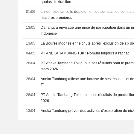
quotas d'extraction
01/06
L'Indonésie lance le déploiement de son plan de centrali
matières premières
13/05
Danantara envisage une prise de participation dans un pr
Indonésie
13/05
La Bourse indonésienne chute après l'exclusion de six s
04/05
PT ANEKA TAMBANG TBK : Nomura toujours à l'achat
28/04
PT Aneka Tambang Tbk publie ses résultats pour le premie
mars 2026
28/04
Aneka Tambang affiche une hausse de ses résultats et de s
T1
28/04
PT Aneka Tambang Tbk publie ses résultats de production
2026
13/04
Aneka Tambang prévoit des activités d'exploration de nic