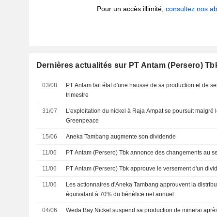
Pour un accès illimité,
consultez nos 
Dernières actualités sur PT Antam (Persero) Tb
03/08
PT Antam fait état d'une hausse de sa production et de s
trimestre
31/07
L'exploitation du nickel à Raja Ampat se poursuit malgré l
Greenpeace
15/06
Aneka Tambang augmente son dividende
11/06
PT Antam (Persero) Tbk annonce des changements au sei
11/06
PT Antam (Persero) Tbk approuve le versement d'un div
11/06
Les actionnaires d'Aneka Tambang approuvent la distribu
équivalant à 70% du bénéfice net annuel
04/06
Weda Bay Nickel suspend sa production de minerai après