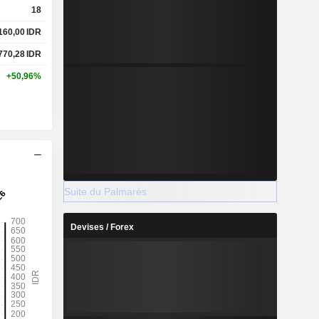
18
 160,00
IDR
 770,28
IDR
+50,96%
Suite du Palmarès
Devises / Forex