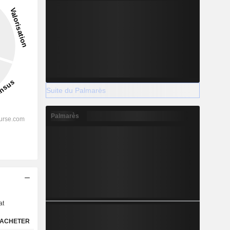
Suite du Palmarès
Palmarès
s
at
ACHETER