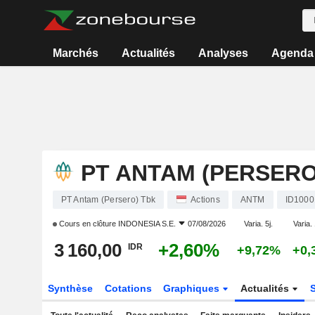
Marchés
Actualités
Analyses
Agenda
PT ANTAM (PERSERO
PT Antam (Persero) Tbk
Actions
ANTM
ID1000
Cours en clôture
INDONESIA S.E.
07/08/2026
Varia. 5j.
Varia. 
3 160,00
+2,60%
IDR
+9,72%
+0,
Synthèse
Cotations
Graphiques
Actualités