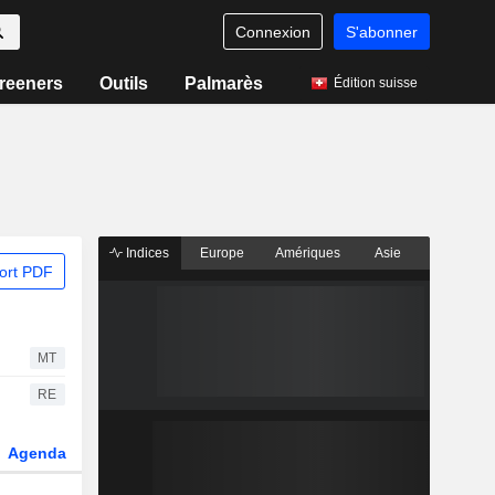
Connexion
S'abonner
reeners
Outils
Palmarès
Édition suisse
Indices
Europe
Amériques
Asie
ort PDF
MT
RE
Agenda
Secteur
Fonds et ETFs