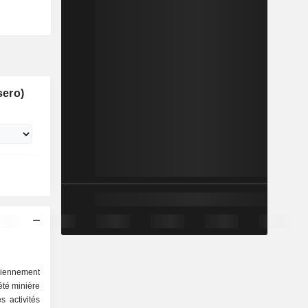
sero)
ciennement
té minière
 activités