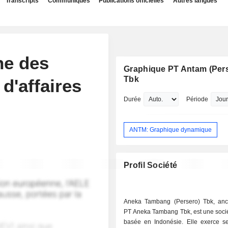
Transcripts
Communiqués
Publications officielles
Autres langues
he des
Graphique PT Antam (Per
Tbk
 d'affaires
Durée
Période
ANTM: Graphique dynamique
Profil Société
Aneka Tambang (Persero) Tbk, an
PT Aneka Tambang Tbk, est une socié
basée en Indonésie. Elle exerce ses